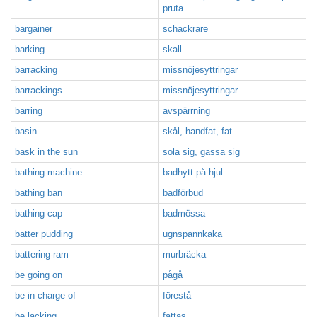
pruta
bargainer
schackrare
barking
skall
barracking
missnöjesyttringar
barrackings
missnöjesyttringar
barring
avspärrning
basin
skål, handfat, fat
bask in the sun
sola sig, gassa sig
bathing-machine
badhytt på hjul
bathing ban
badförbud
bathing cap
badmössa
batter pudding
ugnspannkaka
battering-ram
murbräcka
be going on
pågå
be in charge of
förestå
be lacking
fattas