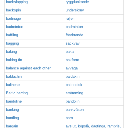
backslapping
ryggdunkande
backspin
underskruv
badinage
raljeri
badminton
badminton
baffling
förvirrande
bagging
säckväv
baking
baka
baking-tin
bakform
balance against each other
avväga
baldachin
baldakin
balinese
balinesisk
Baltic herring
strömming
bandoline
bandolin
banking
bankväsen
bantling
barn
bargain
avslut, köpslå, dagtinga, rampris,