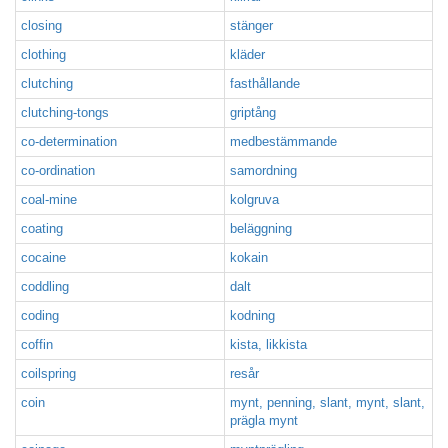
closing
stänger
clothing
kläder
clutching
fasthållande
clutching-tongs
griptång
co-determination
medbestämmande
co-ordination
samordning
coal-mine
kolgruva
coating
beläggning
cocaine
kokain
coddling
dalt
coding
kodning
coffin
kista, likkista
coilspring
resår
coin
mynt, penning, slant, mynt, slant,
prägla mynt