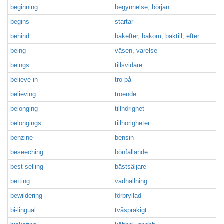
beginning
begynnelse, början
begins
startar
behind
bakefter, bakom, baktill, efter
being
väsen, varelse
beings
tillsvidare
believe in
tro på
believing
troende
belonging
tillhörighet
belongings
tillhörigheter
benzine
bensin
beseeching
bönfallande
best-selling
bästsäljare
betting
vadhållning
bewildering
förbryllad
bi-lingual
tvåspråkigt