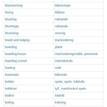
bluestocking
blåstrumpa
bluing
blåelse
blushing
rodnande
blushingly
rodnande
blustering
stormig
board and lodging
inackordering
boarding
plank
boarding-house
inackorderingsställe, pensionat
boarding school
internatskola
boating
rodd
boatswain
båtsman
bobbin
spole, spole, trådrulle
bobbinet
tyll, maskinvävd spets
bodkin
trädnål
boiling
kokning