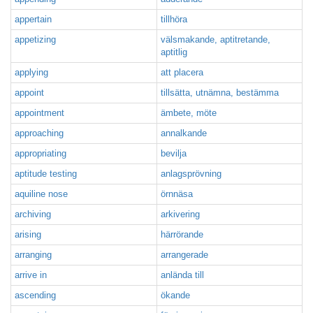
appertain
tillhöra
appetizing
välsmakande, aptitretande,
aptitlig
applying
att placera
appoint
tillsätta, utnämna, bestämma
appointment
ämbete, möte
approaching
annalkande
appropriating
bevilja
aptitude testing
anlagsprövning
aquiline nose
örnnäsa
archiving
arkivering
arising
härrörande
arranging
arrangerade
arrive in
anlända till
ascending
ökande