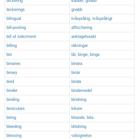
bickering
käbbel, gnabb
bickerings
gnabb
bilingual
tvåspråkig, tvåspråkigt
bill-posting
affischering
bill of indictment
anklagelseakt
billing
räkningar
bin
lår, binge, binge
binaries
binära
binary
binär
bind
binda
binder
bindemedel
binding
bindning
binoculars
kikare
biting
bitande, bita
bleeding
blödning
blessing
välsignelse