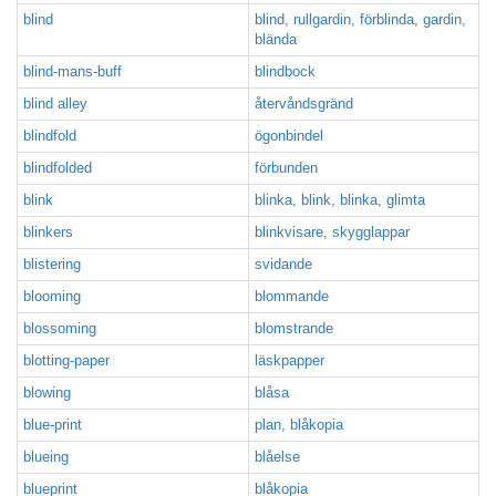
blind
blind, rullgardin, förblinda, gardin,
blända
blind-mans-buff
blindbock
blind alley
återvåndsgränd
blindfold
ögonbindel
blindfolded
förbunden
blink
blinka, blink, blinka, glimta
blinkers
blinkvisare, skygglappar
blistering
svidande
blooming
blommande
blossoming
blomstrande
blotting-paper
läskpapper
blowing
blåsa
blue-print
plan, blåkopia
blueing
blåelse
blueprint
blåkopia