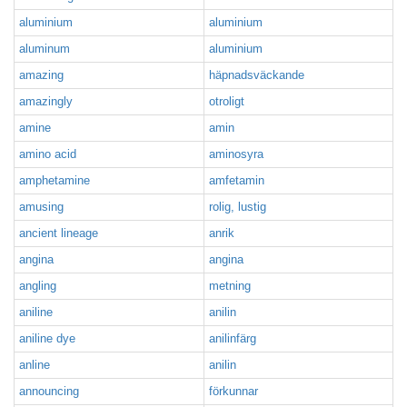
aluminium
aluminium
aluminum
aluminium
amazing
häpnadsväckande
amazingly
otroligt
amine
amin
amino acid
aminosyra
amphetamine
amfetamin
amusing
rolig, lustig
ancient lineage
anrik
angina
angina
angling
metning
aniline
anilin
aniline dye
anilinfärg
anline
anilin
announcing
förkunnar