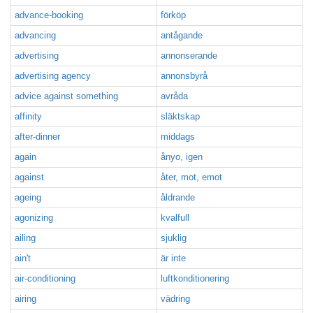
advance-booking
förköp
advancing
antågande
advertising
annonserande
advertising agency
annonsbyrå
advice against something
avråda
affinity
släktskap
after-dinner
middags
again
ånyo, igen
against
åter, mot, emot
ageing
åldrande
agonizing
kvalfull
ailing
sjuklig
ain't
är inte
air-conditioning
luftkonditionering
airing
vädring