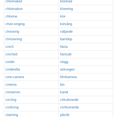
chlorinated
klorerad
chlorination
klorering
chlorine
klor
choir-singing
körsång
choosing
väljande
christening
barndop
cinch
fästa
cinched
fastsatt
cinder
slagg
cinderella
askungen
cine-camera
filmkamera
cinema
bio
cinnamon
kanel
circling
cirkulerande
civilizing
civiliserande
claiming
påstår