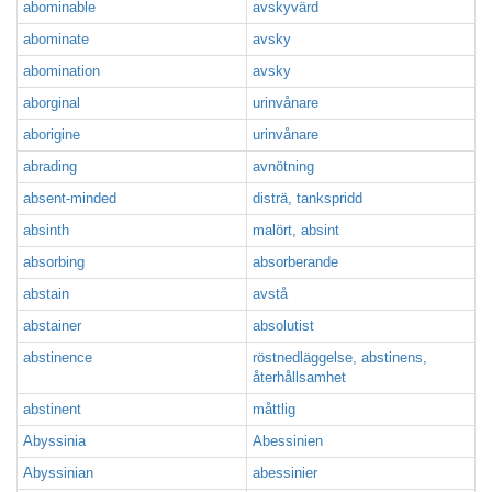
abominable
avskyvärd
abominate
avsky
abomination
avsky
aborginal
urinvånare
aborigine
urinvånare
abrading
avnötning
absent-minded
disträ, tankspridd
absinth
malört, absint
absorbing
absorberande
abstain
avstå
abstainer
absolutist
abstinence
röstnedläggelse, abstinens,
återhållsamhet
abstinent
måttlig
Abyssinia
Abessinien
Abyssinian
abessinier