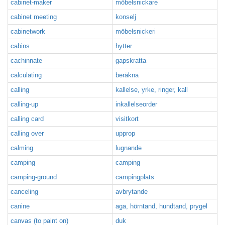
cabinet-maker
möbelsnickare
cabinet meeting
konselj
cabinetwork
möbelsnickeri
cabins
hytter
cachinnate
gapskratta
calculating
beräkna
calling
kallelse, yrke, ringer, kall
calling-up
inkallelseorder
calling card
visitkort
calling over
upprop
calming
lugnande
camping
camping
camping-ground
campingplats
canceling
avbrytande
canine
aga, hörntand, hundtand, prygel
canvas (to paint on)
duk