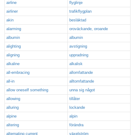
airline
flyglinje
airliner
trafikflygplan
akin
besläktad
alarming
oroväckande, oroande
albumin
albumin
alighting
avstigning
aligning
uppradning
alkaline
alkalisk
all-embracing
allomfattande
all-in
alltomfattande
allow oneself something
unna sig något
allowing
tillåter
alluring
lockande
alpine
alpin
altering
förändra
alternating current
växelström