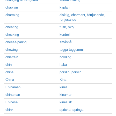
chaplain
kaplan
charming
älsklig, charmant, förtjusande,
förtjusande
cheating
fusk, skoj
checking
kontroll
cheese-paring
småsnål
chewing
tugga tuggummi
chieftain
hövding
chin
haka
china
porslin, porslin
China
Kina
Chinaman
kines
chinaman
kinaman
Chinese
kinesisk
chink
spricka, springa