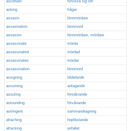
ascertain
förvissa sig om
asking
frågar
assasin
lönnmördare
assasination
lönnmord
assassin
lönnmördare, mördare
assassinate
mörda
assassinated
mördad
assassinates
mördar
assassination
lönnmord
assigning
tilldelande
assuming
antagande
assuring
försäkrande
astounding
förvånande
astringent
sammandragning
attaching
hopfästande
attacking
anfallet