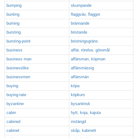
bumping
skumpande
bunting
flaggväv, flaggor
burning
brännande
bursting
bristande
bursting-point
bristningsgräns
business
affär, rörelse, göromål
business man
affärsman, köpman
businesslike
affärsmässig
businessmen
affärsmän
buying
köpa
buying-rate
köpkurs
byzantine
bysantinsk
cabin
hytt, koja, kajuta
cabined
instängd
cabinet
skåp, kabinett