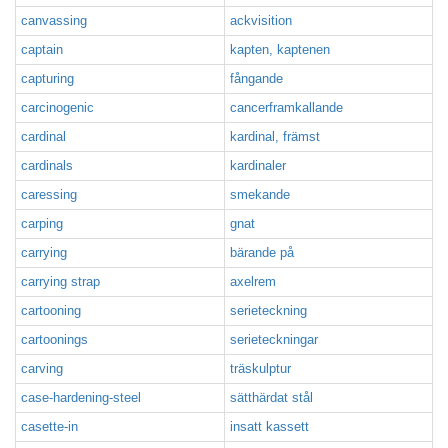
canvassing
ackvisition
captain
kapten, kaptenen
capturing
fångande
carcinogenic
cancerframkallande
cardinal
kardinal, främst
cardinals
kardinaler
caressing
smekande
carping
gnat
carrying
bärande på
carrying strap
axelrem
cartooning
serieteckning
cartoonings
serieteckningar
carving
träskulptur
case-hardening-steel
sätthärdat stål
casette-in
insatt kassett