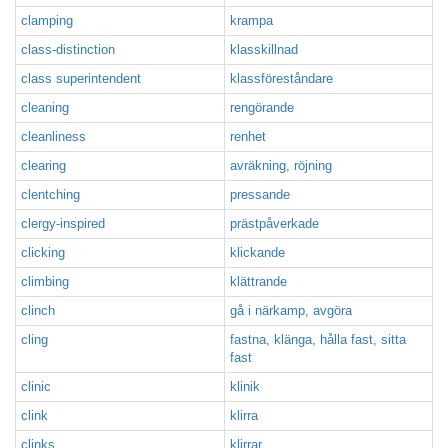
clamping
krampa
class-distinction
klasskillnad
class superintendent
klassföreståndare
cleaning
rengörande
cleanliness
renhet
clearing
avräkning, röjning
clentching
pressande
clergy-inspired
prästpåverkade
clicking
klickande
climbing
klättrande
clinch
gå i närkamp, avgöra
cling
fastna, klänga, hålla fast, sitta
fast
clinic
klinik
clink
klirra
clinks
klirrar