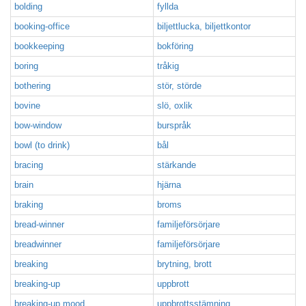
bolding
fyllda
booking-office
biljettlucka, biljettkontor
bookkeeping
bokföring
boring
tråkig
bothering
stör, störde
bovine
slö, oxlik
bow-window
burspråk
bowl (to drink)
bål
bracing
stärkande
brain
hjärna
braking
broms
bread-winner
familjeförsörjare
breadwinner
familjeförsörjare
breaking
brytning, brott
breaking-up
uppbrott
breaking-up mood
uppbrottsstämning