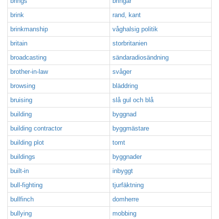
brings
bringar
brink
rand, kant
brinkmanship
våghalsig politik
britain
storbritanien
broadcasting
sändaradiosändning
brother-in-law
svåger
browsing
bläddring
bruising
slå gul och blå
building
byggnad
building contractor
byggmästare
building plot
tomt
buildings
byggnader
built-in
inbyggt
bull-fighting
tjurfäktning
bullfinch
domherre
bullying
mobbing