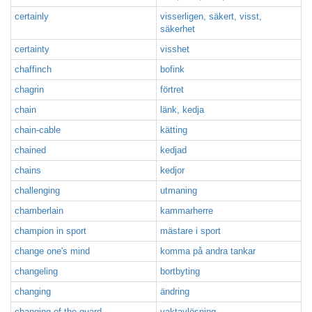
certainly
visserligen, säkert, visst,
säkerhet
certainty
visshet
chaffinch
bofink
chagrin
förtret
chain
länk, kedja
chain-cable
kätting
chained
kedjad
chains
kedjor
challenging
utmaning
chamberlain
kammarherre
champion in sport
mästare i sport
change one's mind
komma på andra tankar
changeling
bortbyting
changing
ändring
changing of the guard
vaktavlösning