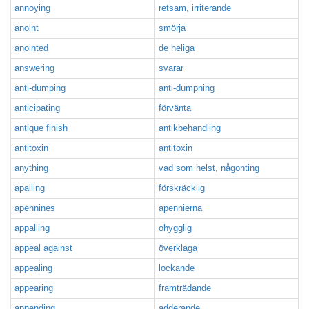
annoying
retsam, irriterande
anoint
smörja
anointed
de heliga
answering
svarar
anti-dumping
anti-dumpning
anticipating
förvänta
antique finish
antikbehandling
antitoxin
antitoxin
anything
vad som helst, någonting
apalling
förskräcklig
apennines
apennierna
appalling
ohygglig
appeal against
överklaga
appealing
lockande
appearing
framträdande
appending
adderande