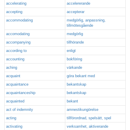
accelerating
accelererande
accepting
accepterar
accommodating
medgörlig, anpassning,
tillmötesgående
accomodating
medgörlig
accompanying
tillhörande
according to
enligt
accounting
bokföring
aching
värkande
acquaint
göra bekant med
acquaintance
bekantskap
acquaintanceship
bekantskap
acquainted
bekant
act of indemnity
amnestikungörelse
acting
tillförordnad, spelsätt, spel
activating
verksamhet, aktiverande