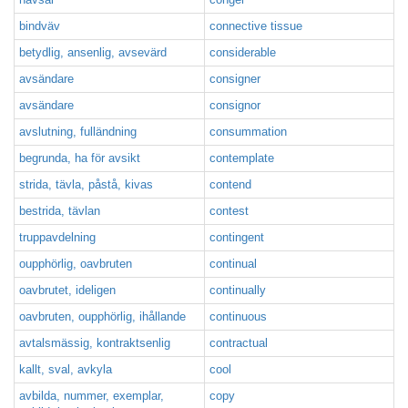
bindväv
connective tissue
betydlig, ansenlig, avsevärd
considerable
avsändare
consigner
avsändare
consignor
avslutning, fulländning
consummation
begrunda, ha för avsikt
contemplate
strida, tävla, påstå, kivas
contend
bestrida, tävlan
contest
truppavdelning
contingent
oupphörlig, oavbruten
continual
oavbrutet, ideligen
continually
oavbruten, oupphörlig, ihållande
continuous
avtalsmässig, kontraktsenlig
contractual
kallt, sval, avkyla
cool
avbilda, nummer, exemplar,
copy