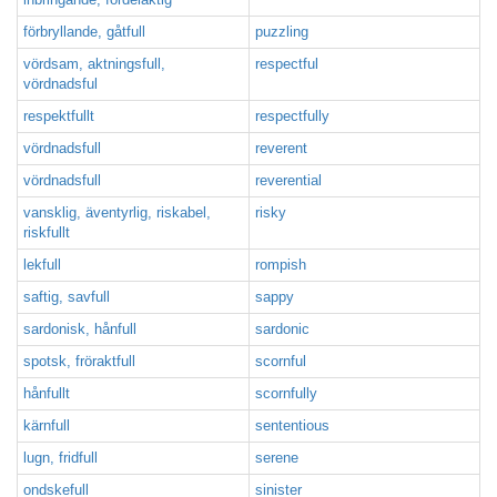
förbryllande, gåtfull
puzzling
vördsam, aktningsfull,
respectful
vördnadsful
respektfullt
respectfully
vördnadsfull
reverent
vördnadsfull
reverential
vansklig, äventyrlig, riskabel,
risky
riskfullt
lekfull
rompish
saftig, savfull
sappy
sardonisk, hånfull
sardonic
spotsk, fröraktfull
scornful
hånfullt
scornfully
kärnfull
sententious
lugn, fridfull
serene
ondskefull
sinister