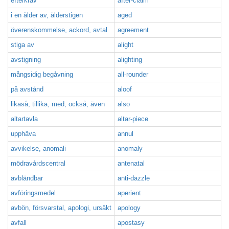
efterkrav
after-claim
i en ålder av, ålderstigen
aged
överenskommelse, ackord, avtal
agreement
stiga av
alight
avstigning
alighting
mångsidig begåvning
all-rounder
på avstånd
aloof
likaså, tillika, med, också, även
also
altartavla
altar-piece
upphäva
annul
avvikelse, anomali
anomaly
mödravårdscentral
antenatal
avbländbar
anti-dazzle
avföringsmedel
aperient
avbön, försvarstal, apologi, ursäkt
apology
avfall
apostasy