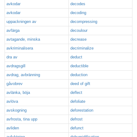
avkodar
decodes
avkodar
decoding
uppackningen av
decompressing
avfärga
decoulour
avtagande, minska
decrease
avkriminalisera
decriminalize
dra av
deduct
avdragsgill
deductible
avdrag, avbränning
deduction
gåvobrev
deed of gift
avlänka, böja
deflect
avlöva
defoliate
avskogning
deforestation
avfrosta, tina upp
defrost
avliden
defunct
avfuktning
dehumidification