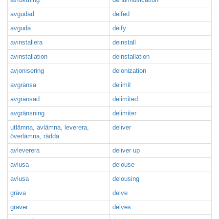
avgudad
deifed
avguda
deify
avinstallera
deinstall
avinstallation
deinstallation
avjonisering
deionization
avgränsa
delimit
avgränsad
delimited
avgränsning
delimiter
utlämna, avlämna, leverera,
deliver
överlämna, rädda
avleverera
deliver up
avlusa
delouse
avlusa
delousing
gräva
delve
gräver
delves