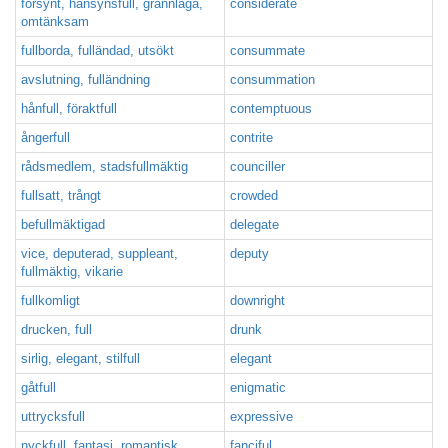
försynt, hänsynsfull, grannlaga,
considerate
omtänksam
fullborda, fulländad, utsökt
consummate
avslutning, fulländning
consummation
hånfull, föraktfull
contemptuous
ångerfull
contrite
rådsmedlem, stadsfullmäktig
counciller
fullsatt, trångt
crowded
befullmäktigad
delegate
vice, deputerad, suppleant,
deputy
fullmäktig, vikarie
fullkomligt
downright
drucken, full
drunk
sirlig, elegant, stilfull
elegant
gåtfull
enigmatic
uttrycksfull
expressive
nyckfull, fantasi, romantisk
fanciful