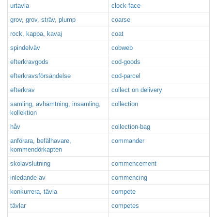
urtavla
clock-face
grov, grov, sträv, plump
coarse
rock, kappa, kavaj
coat
spindelväv
cobweb
efterkravgods
cod-goods
efterkravsförsändelse
cod-parcel
efterkrav
collect on delivery
samling, avhämtning, insamling,
collection
kollektion
håv
collection-bag
anförara, befälhavare,
commander
kommendörkapten
skolavslutning
commencement
inledande av
commencing
konkurrera, tävla
compete
tävlar
competes