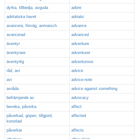
dyrka, tillbedja, avguda
adore
adritatiska havet
adriatic
avancera, förväg, anmarsch
advance
avancerad
advanced
äventyr
adventure
äventyrare
adventurer
äventyrlig
adventurous
råd, avi
advice
avi
advice-note
avråda
advice against something
befrämjande av
advocacy
beveka, påverka
affect
påverkad, gripen, tillgjord,
affected
konstlad
påverkar
affects