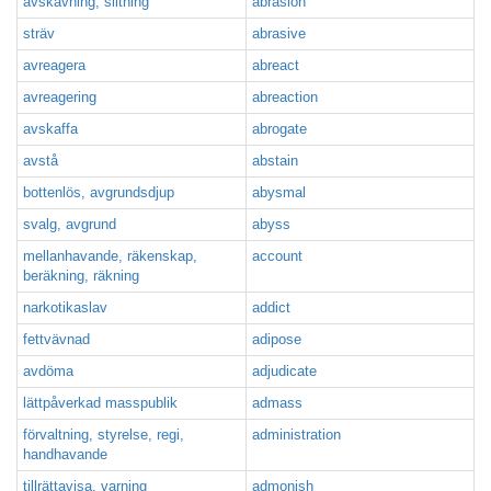
avskavning, slitning
abrasion
sträv
abrasive
avreagera
abreact
avreagering
abreaction
avskaffa
abrogate
avstå
abstain
bottenlös, avgrundsdjup
abysmal
svalg, avgrund
abyss
mellanhavande, räkenskap,
account
beräkning, räkning
narkotikaslav
addict
fettvävnad
adipose
avdöma
adjudicate
lättpåverkad masspublik
admass
förvaltning, styrelse, regi,
administration
handhavande
tillrättavisa, varning
admonish