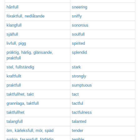
hånfull
sneering
föraktfull, nedlåtande
sniffy
klangfull
sonorous
själfull
soulfull
livfull, pigg
spirited
präktig, härlig, glänsande,
splendid
praktfull
stel, fullständig
stark
kraftfullt
strongly
praktfull
sumptuous
taktfullhet, takt
tact
grannlaga, taktfull
tactful
taktfullhet
tactfulness
talangfull
talanted
öm, kärleksfull, mör, späd
tender
ryskig, fasansfull, förfärlig,
terrible