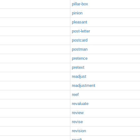
pillar-box
pinion
pleasant
post-letter
postcard
postman
pretence
pretext
readjust
readjustment
reef
revaluate
review
revise
revision
revolt