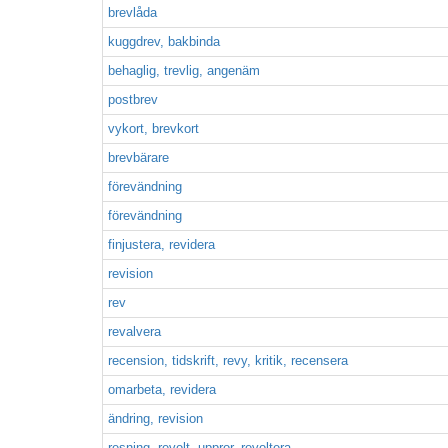
brevlåda
kuggdrev, bakbinda
behaglig, trevlig, angenäm
postbrev
vykort, brevkort
brevbärare
förevändning
förevändning
finjustera, revidera
revision
rev
revalvera
recension, tidskrift, revy, kritik, recensera
omarbeta, revidera
ändring, revision
resning, revolt, uppror, revoltera