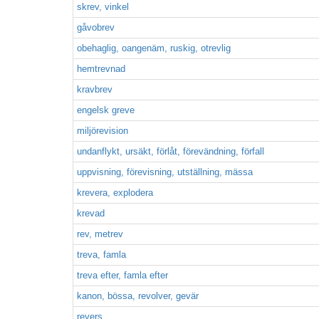
skrev, vinkel
gåvobrev
obehaglig, oangenäm, ruskig, otrevlig
hemtrevnad
kravbrev
engelsk greve
miljörevision
undanflykt, ursäkt, förlåt, förevändning, förfall
uppvisning, förevisning, utställning, mässa
krevera, explodera
krevad
rev, metrev
treva, famla
treva efter, famla efter
kanon, bössa, revolver, gevär
revers