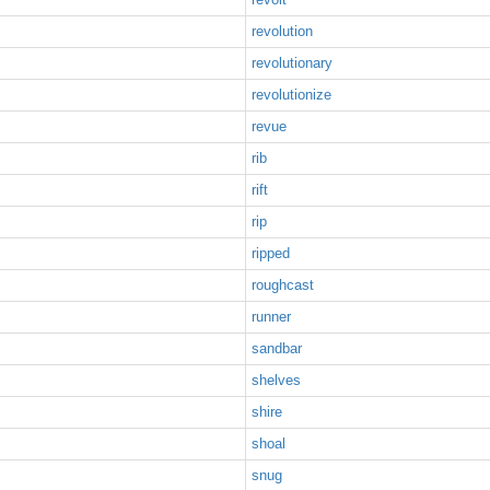
revolution
revolutionary
revolutionize
revue
rib
rift
rip
ripped
roughcast
runner
sandbar
shelves
shire
shoal
snug