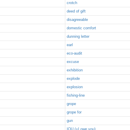
crotch
deed of gift
disagreeable
domestic comfort
dunning letter
earl
eco-audit
excuse
exhibition
explode
explosion
fishing-line
grope
grope for
gun
IOU (=I owe you)