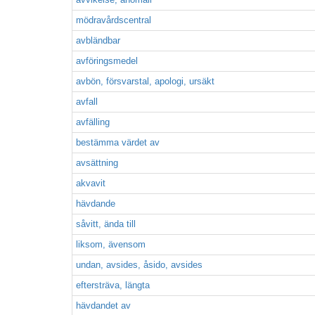
mödravårdscentral
avbländbar
avföringsmedel
avbön, försvarstal, apologi, ursäkt
avfall
avfälling
bestämma värdet av
avsättning
akvavit
hävdande
såvitt, ända till
liksom, ävensom
undan, avsides, åsido, avsides
eftersträva, längta
hävdandet av