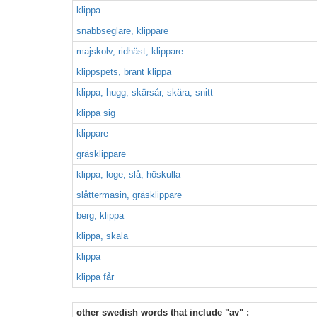
klippa
snabbseglare, klippare
majskolv, ridhäst, klippare
klippspets, brant klippa
klippa, hugg, skärsår, skära, snitt
klippa sig
klippare
gräsklippare
klippa, loge, slå, höskulla
slåttermasin, gräsklippare
berg, klippa
klippa, skala
klippa
klippa får
other swedish words that include "av" :