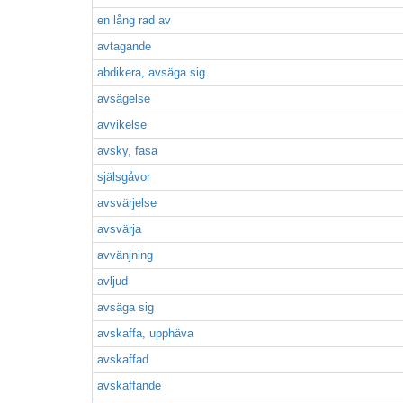
en lång rad av
avtagande
abdikera, avsäga sig
avsägelse
avvikelse
avsky, fasa
själsgåvor
avsvärjelse
avsvärja
avvänjning
avljud
avsäga sig
avskaffa, upphäva
avskaffad
avskaffande