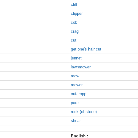
cliff
clipper
cob
crag
cut
get one's hair cut
jennet
lawnmower
mow
mower
outcropp
pare
rock (of stone)
shear
English :