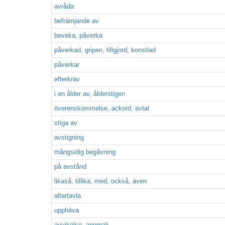
avråda
befrämjande av
beveka, påverka
påverkad, gripen, tillgjord, konstlad
påverkar
efterkrav
i en ålder av, ålderstigen
överenskommelse, ackord, avtal
stiga av
avstigning
mångsidig begåvning
på avstånd
likaså, tillika, med, också, även
altartavla
upphäva
avvikelse, anomali