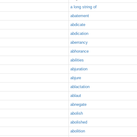
a long string of
abatement
abdicate
abdication
aberrancy
abhorance
abilities
abjuration
abjure
ablactation
ablaut
abnegate
abolish
abolished
abolition