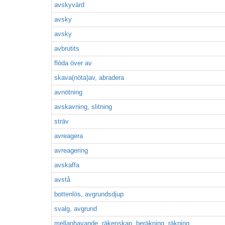
avskyvärd
avsky
avsky
avbrutits
flöda över av
skava(nöta)av, abradera
avnötning
avskavning, slitning
sträv
avreagera
avreagering
avskaffa
avstå
bottenlös, avgrundsdjup
svalg, avgrund
mellanhavande, räkenskap, beräkning, räkning