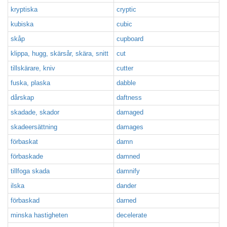
kryptiska
cryptic
kubiska
cubic
skåp
cupboard
klippa, hugg, skärsår, skära, snitt
cut
tillskärare, kniv
cutter
fuska, plaska
dabble
dårskap
daftness
skadade, skador
damaged
skadeersättning
damages
förbaskat
damn
förbaskade
damned
tillfoga skada
damnify
ilska
dander
förbaskad
darned
minska hastigheten
decelerate