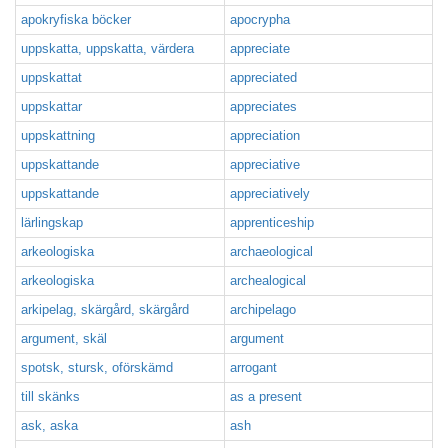
apokryfiska böcker
apocrypha
uppskatta, uppskatta, värdera
appreciate
uppskattat
appreciated
uppskattar
appreciates
uppskattning
appreciation
uppskattande
appreciative
uppskattande
appreciatively
lärlingskap
apprenticeship
arkeologiska
archaeological
arkeologiska
archealogical
arkipelag, skärgård, skärgård
archipelago
argument, skäl
argument
spotsk, stursk, oförskämd
arrogant
till skänks
as a present
ask, aska
ash