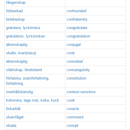
fångenskap
förbaskad
confounded
brödraskap
confraternity
gratulera, lyckönska
congratulate
gratulation, lyckönskan
congratulation
äktenskaplig
conjugal
skalle, kran(näsa)
conk
äktenskaplig
connubial
släktskap, blodsband
consanguinity
förfalska, statsförfattning,
constitution
författning
innehållskänslig
context-sensitive
kokerska, laga mat, koka, kock
cook
fiskarbåt
coracle
skarvfågel
cormorant
skada
corrupt