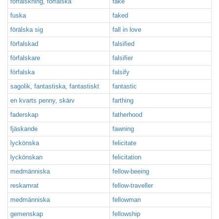
förfalskning, förfalska
fake
fuska
faked
förälska sig
fall in love
förfalskad
falsified
förfalskare
falsifier
förfalska
falsify
sagolik, fantastiska, fantastiskt
fantastic
en kvarts penny, skärv
farthing
faderskap
fatherhood
fjäskande
fawning
lyckönska
felicitate
lyckönskan
felicitation
medmänniska
fellow-beeing
reskamrat
fellow-traveller
medmänniska
fellowman
gemenskap
fellowship