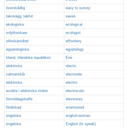
överskådlig
easy to survey
takskägg, takfot
eaves
ekologiska
ecological
miljöforskare
ecologist
oförskämdhet
effrontery
egyptologiska
egyptology
Irland, Irländska republiken
Eire
elektriska
electic
valmanskår
electorate
elektriska
electric
avrätta i elektriska stolen
electrocute
förmiddagskaffe
elevenses
förälskad
enamoured
engelska
english-woman
engelska
English (to speak)