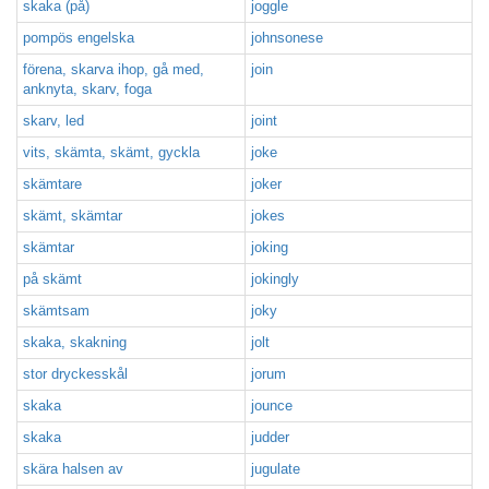
skaka (på)
joggle
pompös engelska
johnsonese
förena, skarva ihop, gå med,
join
anknyta, skarv, foga
skarv, led
joint
vits, skämta, skämt, gyckla
joke
skämtare
joker
skämt, skämtar
jokes
skämtar
joking
på skämt
jokingly
skämtsam
joky
skaka, skakning
jolt
stor dryckesskål
jorum
skaka
jounce
skaka
judder
skära halsen av
jugulate