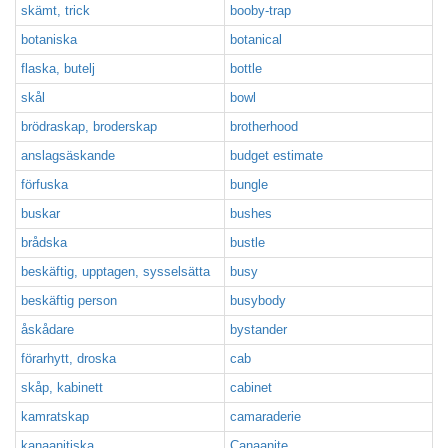
skämt, trick
booby-trap
botaniska
botanical
flaska, butelj
bottle
skål
bowl
brödraskap, broderskap
brotherhood
anslagsäskande
budget estimate
förfuska
bungle
buskar
bushes
brådska
bustle
beskäftig, upptagen, sysselsätta
busy
beskäftig person
busybody
åskådare
bystander
förarhytt, droska
cab
skåp, kabinett
cabinet
kamratskap
camaraderie
kanaanitiska
Canaanite