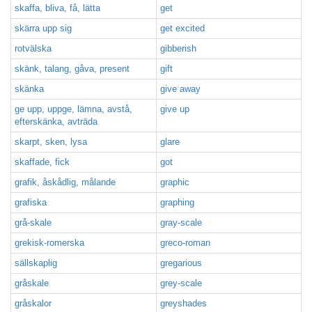
skaffa, bliva, få, lätta
get
skärra upp sig
get excited
rotvälska
gibberish
skänk, talang, gåva, present
gift
skänka
give away
ge upp, uppge, lämna, avstå,
give up
efterskänka, avträda
skarpt, sken, lysa
glare
skaffade, fick
got
grafik, åskådlig, målande
graphic
grafiska
graphing
grå-skale
gray-scale
grekisk-romerska
greco-roman
sällskaplig
gregarious
gråskale
grey-scale
gråskalor
greyshades