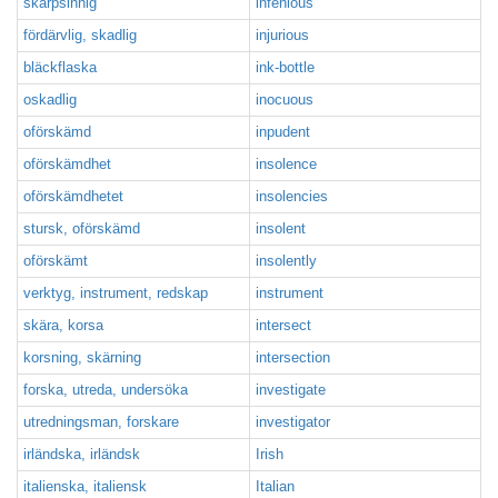
skarpsinnig
infenious
fördärvlig, skadlig
injurious
bläckflaska
ink-bottle
oskadlig
inocuous
oförskämd
inpudent
oförskämdhet
insolence
oförskämdhetet
insolencies
stursk, oförskämd
insolent
oförskämt
insolently
verktyg, instrument, redskap
instrument
skära, korsa
intersect
korsning, skärning
intersection
forska, utreda, undersöka
investigate
utredningsman, forskare
investigator
irländska, irländsk
Irish
italienska, italiensk
Italian