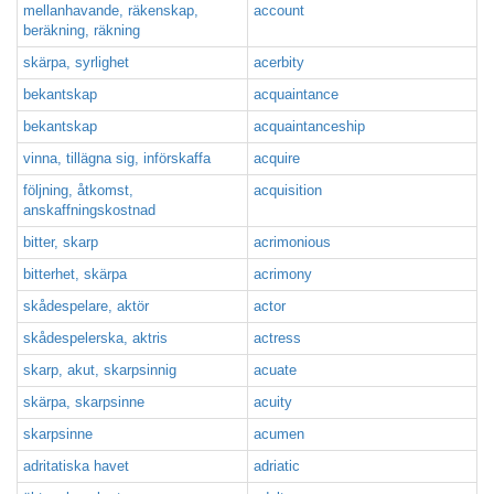
mellanhavande, räkenskap,
account
beräkning, räkning
skärpa, syrlighet
acerbity
bekantskap
acquaintance
bekantskap
acquaintanceship
vinna, tillägna sig, införskaffa
acquire
följning, åtkomst,
acquisition
anskaffningskostnad
bitter, skarp
acrimonious
bitterhet, skärpa
acrimony
skådespelare, aktör
actor
skådespelerska, aktris
actress
skarp, akut, skarpsinnig
acuate
skärpa, skarpsinne
acuity
skarpsinne
acumen
adritatiska havet
adriatic