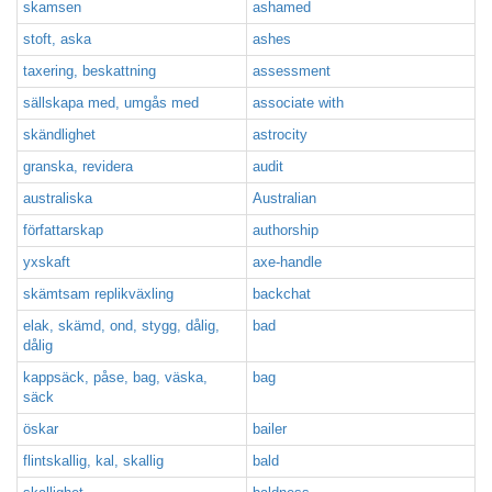
skamsen
ashamed
stoft, aska
ashes
taxering, beskattning
assessment
sällskapa med, umgås med
associate with
skändlighet
astrocity
granska, revidera
audit
australiska
Australian
författarskap
authorship
yxskaft
axe-handle
skämtsam replikväxling
backchat
elak, skämd, ond, stygg, dålig,
bad
dålig
kappsäck, påse, bag, väska,
bag
säck
öskar
bailer
flintskallig, kal, skallig
bald