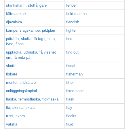
stänkskärm, stötfångare
fender
fältmarskalk
field-marshal
djävulska
fiendish
kämpe, slagskämpe, jaktplan
fighter
påträffa, skaffa, få tag i, hitta,
find
fynd, finna
upptäcka, utforska, få visshet
find out
om, få reda på
skatte
fiscal
fiskare
fisherman
montör, tillskärare
fitter
anläggningskapital
fixed capitl
flaska, termosflaska, fickflaska
flask
flå, skinna, skala
flay
tuss, skara
flocks
vätska
fluid