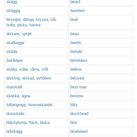
skägg
beard
skäggig
bearded
besegra, dänga, kryssa, slå,
beat
bulta, piska, hamra
älskare, sprätt
beau
skalbagge
beetle
skåda
behold
åskådare
beholders
skälla, vråla, råma, vrål
bellow
älskling, älskad, avhållen
beloved
marskalk
best man
skänka, ägna
bestow
luftangrepp, överraskande
blitz
dumskalle
blockhead
bläckplump, fläck, läska
blot
blåskägg
bluebeard