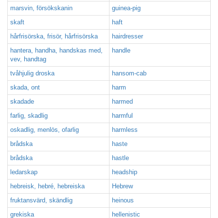
marsvin, försökskanin
guinea-pig
skaft
haft
hårfrisörska, frisör, hårfrisörska
hairdresser
hantera, handha, handskas med,
handle
vev, handtag
tvåhjulig droska
hansom-cab
skada, ont
harm
skadade
harmed
farlig, skadlig
harmful
oskadlig, menlös, ofarlig
harmless
brådska
haste
brådska
hastle
ledarskap
headship
hebreisk, hebré, hebreiska
Hebrew
fruktansvärd, skändlig
heinous
grekiska
hellenistic