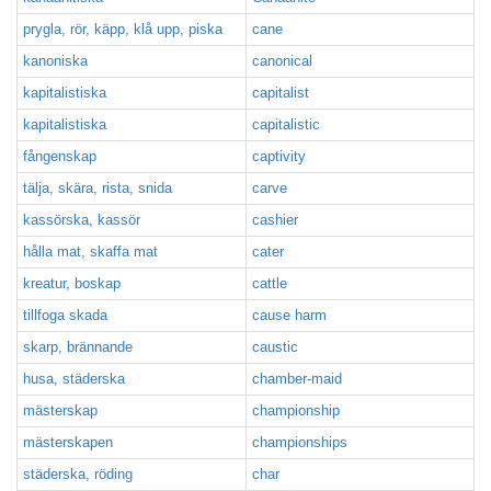
prygla, rör, käpp, klå upp, piska
cane
kanoniska
canonical
kapitalistiska
capitalist
kapitalistiska
capitalistic
fångenskap
captivity
tälja, skära, rista, snida
carve
kassörska, kassör
cashier
hålla mat, skaffa mat
cater
kreatur, boskap
cattle
tillfoga skada
cause harm
skarp, brännande
caustic
husa, städerska
chamber-maid
mästerskap
championship
mästerskapen
championships
städerska, röding
char