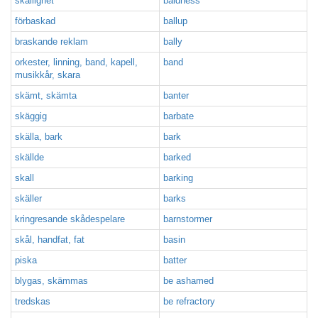
skallighet
baldness
förbaskad
ballup
braskande reklam
bally
orkester, linning, band, kapell,
band
musikkår, skara
skämt, skämta
banter
skäggig
barbate
skälla, bark
bark
skällde
barked
skall
barking
skäller
barks
kringresande skådespelare
barnstormer
skål, handfat, fat
basin
piska
batter
blygas, skämmas
be ashamed
tredskas
be refractory