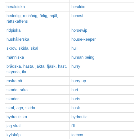
heraldiska
heraldic
hederlig, renhårig, ärlig, rejäl,
honest
rättskaffens
ridpiska
horsewip
hushållerska
house-keeper
skrov, skida, skal
hull
människa
human being
brådska, hasta, jäkta, fjäsk, hast,
hurry
skynda, ila
raska på
hurry up
skada, såra
hurt
skadar
hurts
skal, agn, skida
husk
hydrauliska
hydraulic
jag skall
i'll
kylskåp
icebox