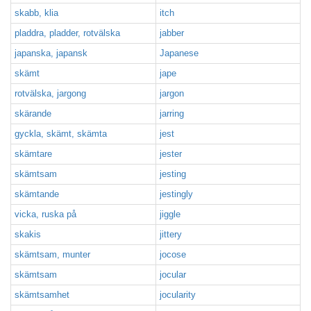
skabb, klia
itch
pladdra, pladder, rotvälska
jabber
japanska, japansk
Japanese
skämt
jape
rotvälska, jargong
jargon
skärande
jarring
gyckla, skämt, skämta
jest
skämtare
jester
skämtsam
jesting
skämtande
jestingly
vicka, ruska på
jiggle
skakis
jittery
skämtsam, munter
jocose
skämtsam
jocular
skämtsamhet
jocularity