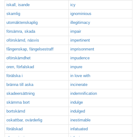
iskall, isande
icy
skamlig
ignominious
utomäktenskaplig
illegitimacy
försämra, skada
impair
oförskämd, näsvis
impertinent
fångenskap, fängelsestraff
imprisonment
oförskämdhet
impudence
oren, förfalskad
impure
förälska i
in love with
bränna till aska
incinerate
skadeersättning
indemnification
skämma bort
indulge
bortskämd
indulged
oskattbar, ovärderlig
inestimable
förälskad
infatuated