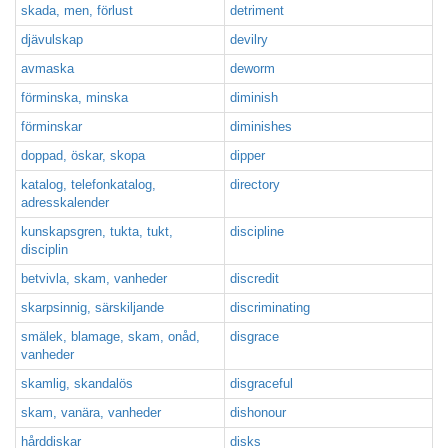
skada, men, förlust
detriment
djävulskap
devilry
avmaska
deworm
förminska, minska
diminish
förminskar
diminishes
doppad, öskar, skopa
dipper
katalog, telefonkatalog,
directory
adresskalender
kunskapsgren, tukta, tukt,
discipline
disciplin
betvivla, skam, vanheder
discredit
skarpsinnig, särskiljande
discriminating
smälek, blamage, skam, onåd,
disgrace
vanheder
skamlig, skandalös
disgraceful
skam, vanära, vanheder
dishonour
hårddiskar
disks