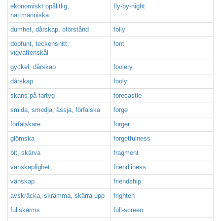
ekonomiskt opålitlig,
fly-by-night
nattmänniska
dumhet, dårskap, oförstånd
folly
dopfunt, teckensnitt,
font
vigvattenskål
gyckel, dårskap
foolery
dårskap
fooly
skans på fartyg
forecastle
smida, smedja, ässja, förfalska
forge
förfalskare
forger
glömska
forgetfulness
bit, skärva
fragment
vänskaplighet
friendliness
vänskap
friendship
avskräcka, skrämma, skärra upp
frighten
fullskärms
full-screen