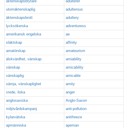
äktenskapsbrytare
adulterer
utomäktenskaplig
adulterous
äktenskapsbrott
adultery
lycksökerska
adventuress
amerikansk engelska
ae
släktskap
affinity
amatörskap
amateurism
älskvärdhet, vänskap
amiability
vänskap
amicability
vänskaplig
amicable
sämja, vänskaplighet
amity
vrede, ilska
anger
anglosaxiska
Anglo-Saxon
miljövårdskampanj
anti-pollution
kylarvätska
antifreeze
apmänniska
apeman