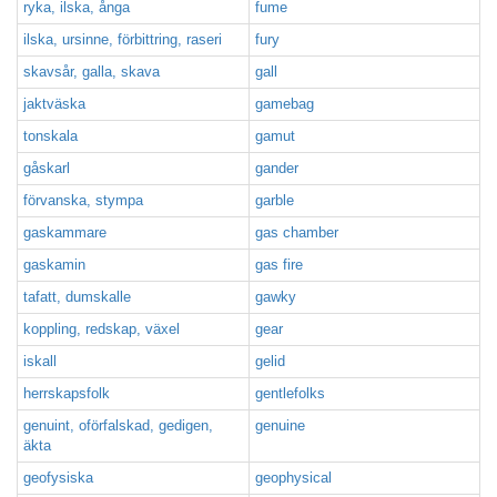
ryka, ilska, ånga
fume
ilska, ursinne, förbittring, raseri
fury
skavsår, galla, skava
gall
jaktväska
gamebag
tonskala
gamut
gåskarl
gander
förvanska, stympa
garble
gaskammare
gas chamber
gaskamin
gas fire
tafatt, dumskalle
gawky
koppling, redskap, växel
gear
iskall
gelid
herrskapsfolk
gentlefolks
genuint, oförfalskad, gedigen,
genuine
äkta
geofysiska
geophysical