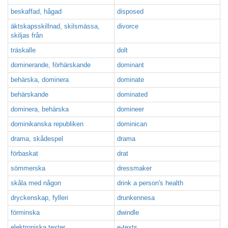
beskaffad, hågad
disposed
äktskapsskillnad, skilsmässa,
divorce
skiljas från
träskalle
dolt
dominerande, förhärskande
dominant
behärska, dominera
dominate
behärskande
dominated
dominera, behärska
domineer
dominikanska republiken
dominican
drama, skådespel
drama
förbaskat
drat
sömmerska
dressmaker
skåla med någon
drink a person's health
dryckenskap, fylleri
drunkennesa
förminska
dwindle
elektroniska texter
e-texts