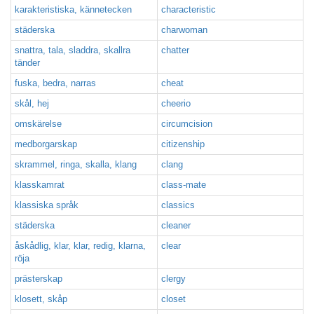
karakteristiska, kännetecken
characteristic
städerska
charwoman
snattra, tala, sladdra, skallra
chatter
tänder
fuska, bedra, narras
cheat
skål, hej
cheerio
omskärelse
circumcision
medborgarskap
citizenship
skrammel, ringa, skalla, klang
clang
klasskamrat
class-mate
klassiska språk
classics
städerska
cleaner
åskådlig, klar, klar, redig, klarna,
clear
röja
prästerskap
clergy
klosett, skåp
closet