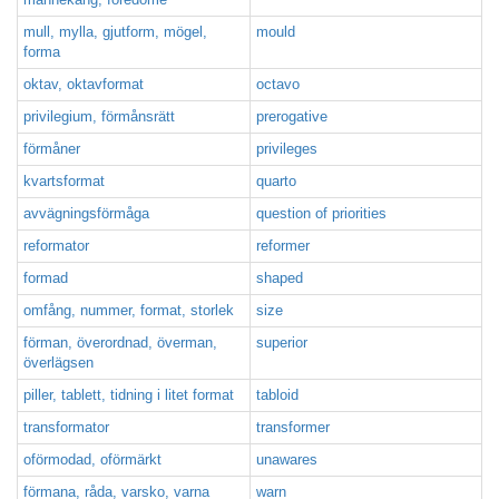
mull, mylla, gjutform, mögel,
mould
forma
oktav, oktavformat
octavo
privilegium, förmånsrätt
prerogative
förmåner
privileges
kvartsformat
quarto
avvägningsförmåga
question of priorities
reformator
reformer
formad
shaped
omfång, nummer, format, storlek
size
förman, överordnad, överman,
superior
överlägsen
piller, tablett, tidning i litet format
tabloid
transformator
transformer
oförmodad, oförmärkt
unawares
förmana, råda, varsko, varna
warn