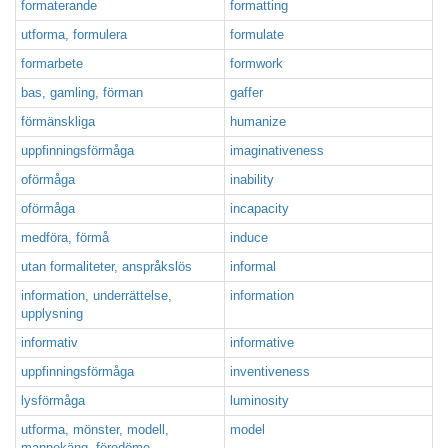
formaterande
formatting
utforma, formulera
formulate
formarbete
formwork
bas, gamling, förman
gaffer
förmänskliga
humanize
uppfinningsförmåga
imaginativeness
oförmåga
inability
oförmåga
incapacity
medföra, förmå
induce
utan formaliteter, anspråkslös
informal
information, underrättelse,
information
upplysning
informativ
informative
uppfinningsförmåga
inventiveness
lysförmåga
luminosity
utforma, mönster, modell,
model
mannekäng, föredöme