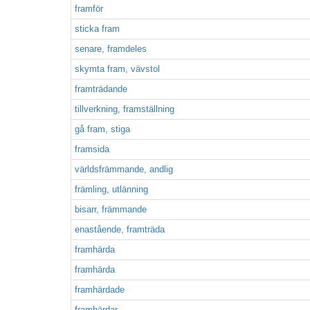
framför
sticka fram
senare, framdeles
skymta fram, vävstol
framträdande
tillverkning, framställning
gå fram, stiga
framsida
världsfrämmande, andlig
främling, utlänning
bisarr, främmande
enastående, framträda
framhärda
framhärda
framhärdade
framhärdar