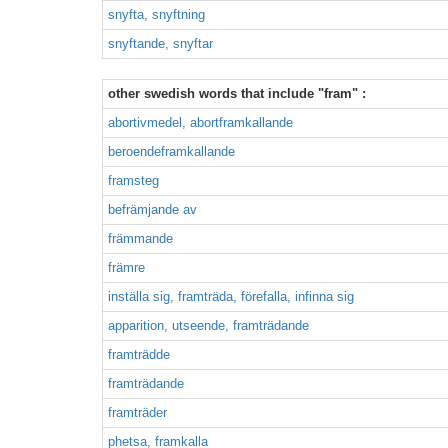
snyfta, snyftning
snyftande, snyftar
other swedish words that include "fram" :
abortivmedel, abortframkallande
beroendeframkallande
framsteg
befrämjande av
främmande
främre
inställa sig, framträda, förefalla, infinna sig
apparition, utseende, framträdande
framträdde
framträdande
framträder
phetsa, framkalla