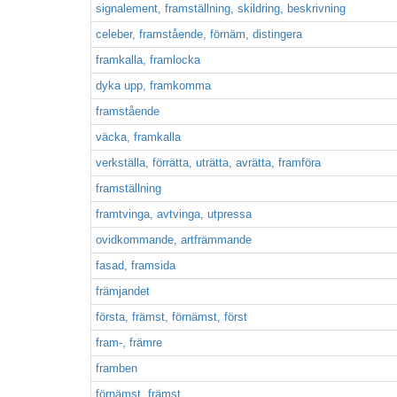
signalement, framställning, skildring, beskrivning
celeber, framstående, förnäm, distingera
framkalla, framlocka
dyka upp, framkomma
framstående
väcka, framkalla
verkställa, förrätta, uträtta, avrätta, framföra
framställning
framtvinga, avtvinga, utpressa
ovidkommande, artfrämmande
fasad, framsida
främjandet
första, främst, förnämst, först
fram-, främre
framben
förnämst, främst