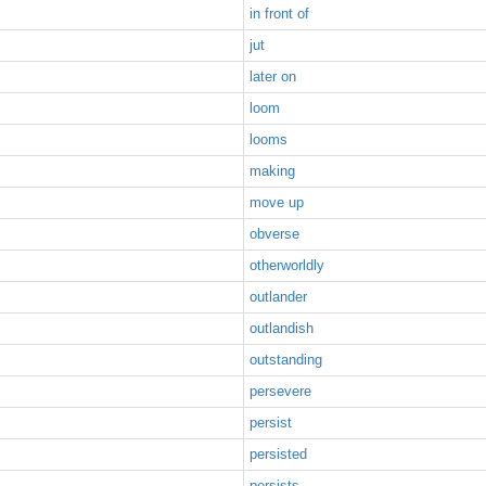
in front of
jut
later on
loom
looms
making
move up
obverse
otherworldly
outlander
outlandish
outstanding
persevere
persist
persisted
persists