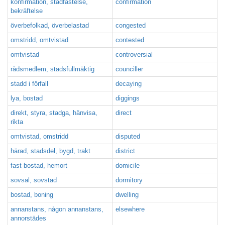
konfirmation, stadfästelse,
confirmation
bekräftelse
överbefolkad, överbelastad
congested
omstridd, omtvistad
contested
omtvistad
controversial
rådsmedlem, stadsfullmäktig
counciller
stadd i förfall
decaying
lya, bostad
diggings
direkt, styra, stadga, hänvisa,
direct
rikta
omtvistad, omstridd
disputed
härad, stadsdel, bygd, trakt
district
fast bostad, hemort
domicile
sovsal, sovstad
dormitory
bostad, boning
dwelling
annanstans, någon annanstans,
elsewhere
annorstädes