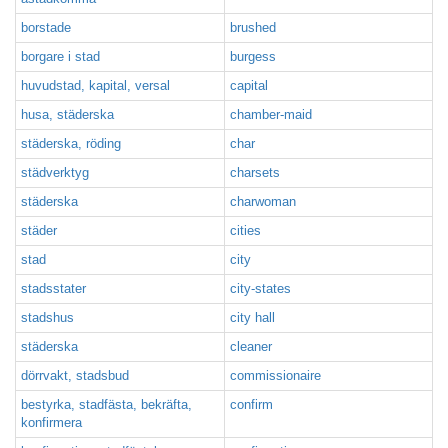
borstade
brushed
borgare i stad
burgess
huvudstad, kapital, versal
capital
husa, städerska
chamber-maid
städerska, röding
char
städverktyg
charsets
städerska
charwoman
städer
cities
stad
city
stadsstater
city-states
stadshus
city hall
städerska
cleaner
dörrvakt, stadsbud
commissionaire
bestyrka, stadfästa, bekräfta,
confirm
konfirmera