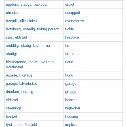
uppföra, stadga, påbjuda
enact
utrustad
equipped
överallt, allestädes
everywhere
lättsinnig, ostadig, flyktig person
fickle
spis, eldstad
fireplace
orubblig, stadig, fast, firma
firm
stadigt
firmly
blomstrande, rödlätt, svulstig,
florid
överlastad
rusade, kastade
flung
garage, bilverkstad
garage
drucken, ostadig
groggy
eldstad
hearth
städnings
high-char
bostad
housing
tyst, underförstådd
implicit