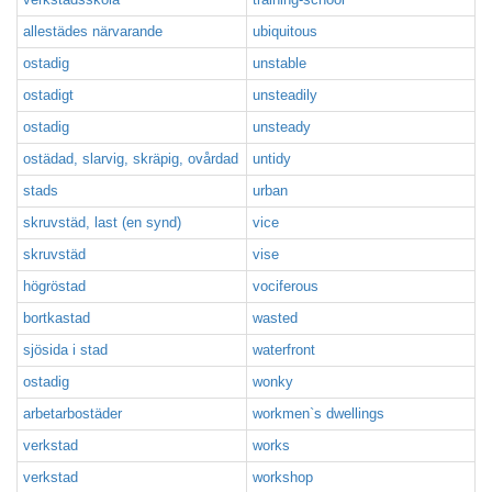
allestädes närvarande
ubiquitous
ostadig
unstable
ostadigt
unsteadily
ostadig
unsteady
ostädad, slarvig, skräpig, ovårdad
untidy
stads
urban
skruvstäd, last (en synd)
vice
skruvstäd
vise
högröstad
vociferous
bortkastad
wasted
sjösida i stad
waterfront
ostadig
wonky
arbetarbostäder
workmen`s dwellings
verkstad
works
verkstad
workshop