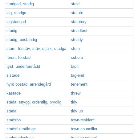
stadgad, stadig
staid
lag, stadga
statute
lagstadgad
statutory
stadig
steadfast
stadig, beständig
steady
stam, förstäv, stäv, stjälk, stadga
stem
förort, förstad
suburb
tyst, underförstådd
tacit
sistadel
tag-end
hyrd bostad, arrendegård
tenement
kastade
threw
städa, snygg, ordentlig, prydlig
tidy
städa
tidy up
stadsbo
town-resident
stadsfullmäktige
town councillor
verkstadsskola
training-school