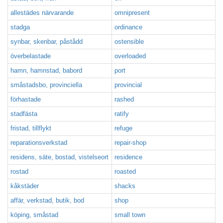
allestädes närvarande
omnipresent
stadga
ordinance
synbar, skenbar, påstådd
ostensible
överbelastade
overloaded
hamn, hamnstad, babord
port
småstadsbo, provinciella
provincial
förhastade
rashed
stadfästa
ratify
fristad, tillflykt
refuge
reparationsverkstad
repair-shop
residens, säte, bostad, vistelseort
residence
rostad
roasted
kåkstäder
shacks
affär, verkstad, butik, bod
shop
köping, småstad
small town