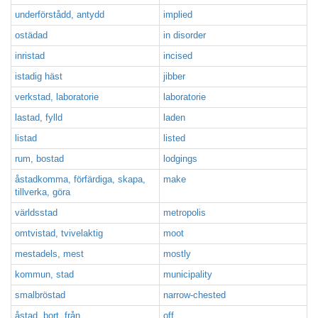
underförstådd, antydd
implied
ostädad
in disorder
inristad
incised
istadig häst
jibber
verkstad, laboratorie
laboratorie
lastad, fylld
laden
listad
listed
rum, bostad
lodgings
åstadkomma, förfärdiga, skapa,
make
tillverka, göra
världsstad
metropolis
omtvistad, tvivelaktig
moot
mestadels, mest
mostly
kommun, stad
municipality
smalbröstad
narrow-chested
åstad, bort, från
off