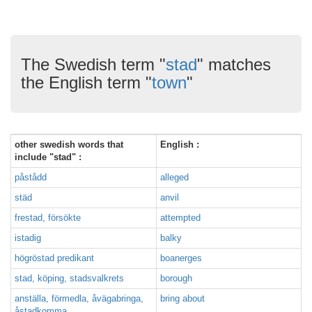
The Swedish term "
stad
" matches
the English term "
town
"
other swedish words that
English :
include "stad" :
påstådd
alleged
städ
anvil
frestad, försökte
attempted
istadig
balky
högröstad predikant
boanerges
stad, köping, stadsvalkrets
borough
anställa, förmedla, åvägabringa,
bring about
åstadkomma