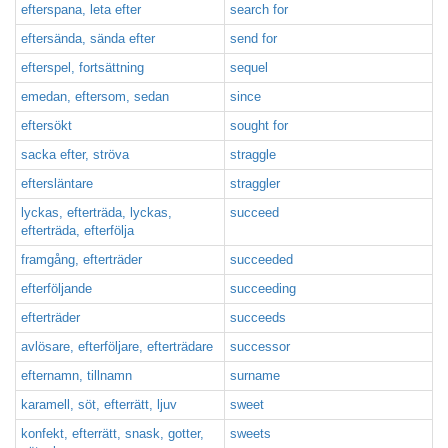
efterspana, leta efter
search for
eftersända, sända efter
send for
efterspel, fortsättning
sequel
emedan, eftersom, sedan
since
eftersökt
sought for
sacka efter, ströva
straggle
eftersläntare
straggler
lyckas, efterträda, lyckas,
succeed
efterträda, efterfölja
framgång, efterträder
succeeded
efterföljande
succeeding
efterträder
succeeds
avlösare, efterföljare, efterträdare
successor
efternamn, tillnamn
surname
karamell, söt, efterrätt, ljuv
sweet
konfekt, efterrätt, snask, gotter,
sweets