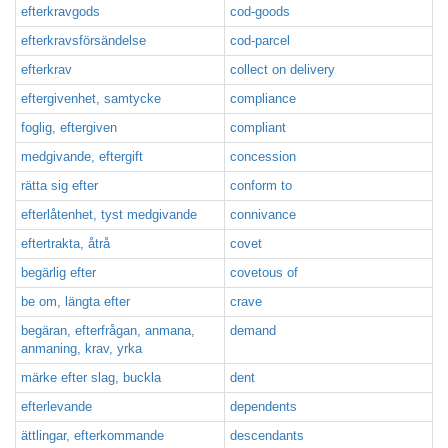
efterkravgods
cod-goods
efterkravsförsändelse
cod-parcel
efterkrav
collect on delivery
eftergivenhet, samtycke
compliance
foglig, eftergiven
compliant
medgivande, eftergift
concession
rätta sig efter
conform to
efterlåtenhet, tyst medgivande
connivance
eftertrakta, åtrå
covet
begärlig efter
covetous of
be om, längta efter
crave
begäran, efterfrågan, anmana,
demand
anmaning, krav, yrka
märke efter slag, buckla
dent
efterlevande
dependents
ättlingar, efterkommande
descendants