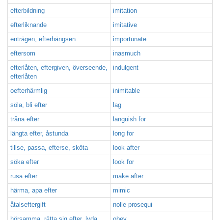
efterbildning
imitation
efterliknande
imitative
enträgen, efterhängsen
importunate
eftersom
inasmuch
efterlåten, eftergiven, överseende,
indulgent
efterlåten
oefterhärmlig
inimitable
söla, bli efter
lag
tråna efter
languish for
längta efter, åstunda
long for
tillse, passa, efterse, sköta
look after
söka efter
look for
rusa efter
make after
härma, apa efter
mimic
åtalseftergift
nolle prosequi
hörsamma, rätta sig efter, lyda
obey