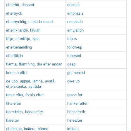
efterrätt, dessert
dessert
eftertryck
emphasis
eftertrycklig, starkt betonad
emphatic
efterliknande, tävlan
emulation
följa, efterfölja, lyda
follow
efterbehandling
follow-up
efterföljda
followed
flämta, flämtning, dra efter andan
gasp
komma efter
get behind
ge upp, uppge, lämna, avstå,
give up
efterskänka, avträda
treva efter, famla efter
grope for
fika efter
hanker after
framdeles, hädanefter
henceforth
härefter
hereafter
efterlikna, imitera, härma
imitate