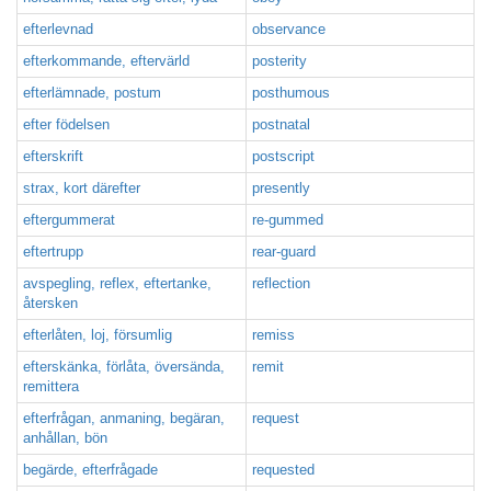
efterlevnad
observance
efterkommande, eftervärld
posterity
efterlämnade, postum
posthumous
efter födelsen
postnatal
efterskrift
postscript
strax, kort därefter
presently
eftergummerat
re-gummed
eftertrupp
rear-guard
avspegling, reflex, eftertanke,
reflection
återsken
efterlåten, loj, försumlig
remiss
efterskänka, förlåta, översända,
remit
remittera
efterfrågan, anmaning, begäran,
request
anhållan, bön
begärde, efterfrågade
requested