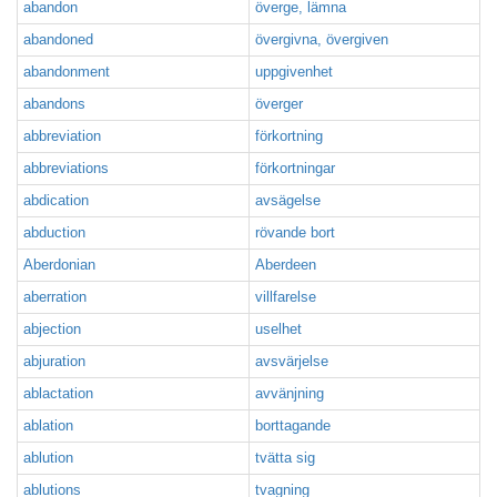
abandon
överge, lämna
abandoned
övergivna, övergiven
abandonment
uppgivenhet
abandons
överger
abbreviation
förkortning
abbreviations
förkortningar
abdication
avsägelse
abduction
rövande bort
Aberdonian
Aberdeen
aberration
villfarelse
abjection
uselhet
abjuration
avsvärjelse
ablactation
avvänjning
ablation
borttagande
ablution
tvätta sig
ablutions
tvagning