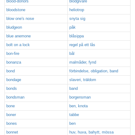
blood-donors
blodgivare
bloodstone
heliotrop
blow one's nose
snyta sig
bludgeon
påk
blue anemone
blåsippa
bolt on a lock
regel på ett lås
bon-fire
bål
bonanza
malmåder, fynd
bond
förbindelse, obligation, band
bondage
slaveri, träldom
bonds
band
bondsman
borgensman
bone
ben, knota
boner
tabbe
bones
ben
bonnet
huv, huva, bahytt, mössa