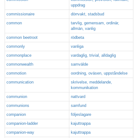
uppdrag
commissionaire
dörrvakt, stadsbud
common
tarvlig, gemensam, ordinär,
allmän, vanlig
common beetroot
rödbeta
commonly
vanliga
commonplace
vardaglig, trivial, alldaglig
commonwealth
samvälde
commotion
oordning, oväsen, uppståndelse
communication
skrivelse, meddelande,
kommunikation
communion
nattvard
communions
samfund
companion
följeslagare
companion-ladder
kajuttrappa
companion-way
kajuttrappa