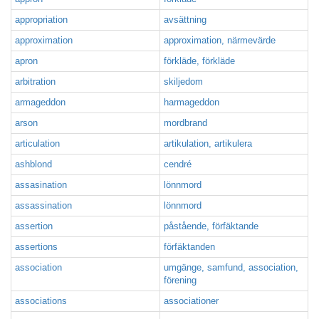
appropriation
avsättning
approximation
approximation, närmevärde
apron
förkläde, förkläde
arbitration
skiljedom
armageddon
harmageddon
arson
mordbrand
articulation
artikulation, artikulera
ashblond
cendré
assasination
lönnmord
assassination
lönnmord
assertion
påstående, förfäktande
assertions
förfäktanden
association
umgänge, samfund, association,
förening
associations
associationer