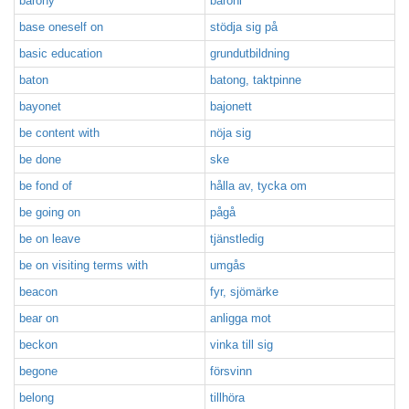
barony
baroni
base oneself on
stödja sig på
basic education
grundutbildning
baton
batong, taktpinne
bayonet
bajonett
be content with
nöja sig
be done
ske
be fond of
hålla av, tycka om
be going on
pågå
be on leave
tjänstledig
be on visiting terms with
umgås
beacon
fyr, sjömärke
bear on
anligga mot
beckon
vinka till sig
begone
försvinn
belong
tillhöra