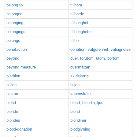
belong to
tillhöra
belonged
tillhörde
belonging
tillhörighet
belongings
tillhörigheter
belongs
tillhör
benefaction
donation, välgörenhet, välsignelse
beyond
över, förutom, utom, bortom
beyond measure
övermåttan
biathlon
skidskytte
billion
biljon
blazon
vapensköld
blond
blond, blondin, ljus
blonde
blond
blondes
blondiner
blood-donation
blodgivning