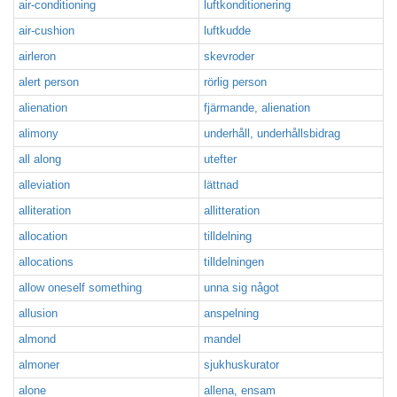
air-conditioning
luftkonditionering
air-cushion
luftkudde
airleron
skevroder
alert person
rörlig person
alienation
fjärmande, alienation
alimony
underhåll, underhållsbidrag
all along
utefter
alleviation
lättnad
alliteration
allitteration
allocation
tilldelning
allocations
tilldelningen
allow oneself something
unna sig något
allusion
anspelning
almond
mandel
almoner
sjukhuskurator
alone
allena, ensam