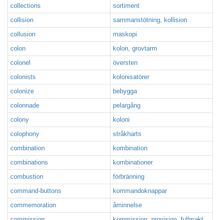
collections
sortiment
collision
sammanstötning, kollision
collusion
maskopi
colon
kolon, grovtarm
colonel
översten
colonists
kolonisatörer
colonize
bebygga
colonnade
pelargång
colony
koloni
colophony
stråkharts
combination
kombination
combinations
kombinationer
combustion
förbränning
command-buttons
kommandoknappar
commemoration
åminnelse
commission
kommission, provision, fullmakt,