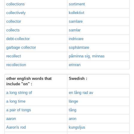
collections
sortiment
collectively
kollektivt
collector
samlare
collects
samlar
debt-collector
indrivare
garbage collector
sophämtare
recollect
påminna sig, minnas
recollection
erinran
other english words that
Swedish :
include "on" :
a long string of
en lång rad av
a long time
länge
a pair of tongs
tång
aaron
aron
Aaron's rod
kungsljus