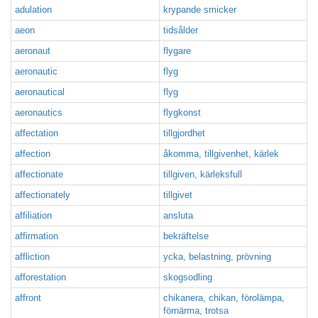
adulation
krypande smicker
aeon
tidsålder
aeronaut
flygare
aeronautic
flyg
aeronautical
flyg
aeronautics
flygkonst
affectation
tillgjordhet
affection
åkomma, tillgivenhet, kärlek
affectionate
tillgiven, kärleksfull
affectionately
tillgivet
affiliation
ansluta
affirmation
bekräftelse
affliction
ycka, belastning, prövning
afforestation
skogsodling
affront
chikanera, chikan, förolämpa,
förnärma, trotsa