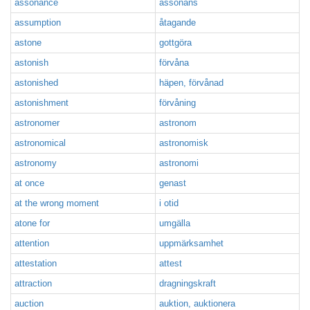
assonance
assonans
assumption
åtagande
astone
gottgöra
astonish
förvåna
astonished
häpen, förvånad
astonishment
förvåning
astronomer
astronom
astronomical
astronomisk
astronomy
astronomi
at once
genast
at the wrong moment
i otid
atone for
umgälla
attention
uppmärksamhet
attestation
attest
attraction
dragningskraft
auction
auktion, auktionera