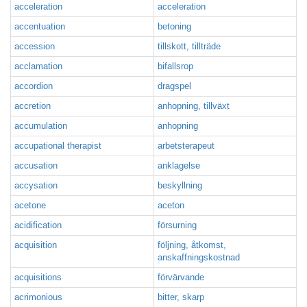
acceleration
acceleration
accentuation
betoning
accession
tillskott, tillträde
acclamation
bifallsrop
accordion
dragspel
accretion
anhopning, tillväxt
accumulation
anhopning
accupational therapist
arbetsterapeut
accusation
anklagelse
accysation
beskyllning
acetone
aceton
acidification
försurning
acquisition
följning, åtkomst,
anskaffningskostnad
acquisitions
förvärvande
acrimonious
bitter, skarp