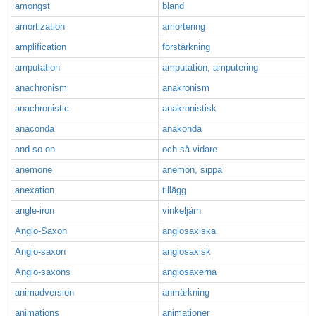
amongst
bland
amortization
amortering
amplification
förstärkning
amputation
amputation, amputering
anachronism
anakronism
anachronistic
anakronistisk
anaconda
anakonda
and so on
och så vidare
anemone
anemon, sippa
anexation
tillägg
angle-iron
vinkeljärn
Anglo-Saxon
anglosaxiska
Anglo-saxon
anglosaxisk
Anglo-saxons
anglosaxerna
animadversion
anmärkning
animations
animationer