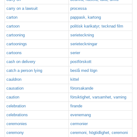
carry on a lawsuit
processa
carton
pappask, kartong
cartoon
politisk karikatyr, tecknad film
cartooning
serieteckning
cartoonings
serieteckningar
cartoons
serier
cash on delivery
postförskott
catch a person lying
beslå med lögn
cauldron
kittel
causation
förorsakande
caution
försiktighet, varsamhet, varning
celebration
firande
celebrations
evenemang
ceremonies
cermonier
ceremony
ceremoni, högtidlighet, ceremoni