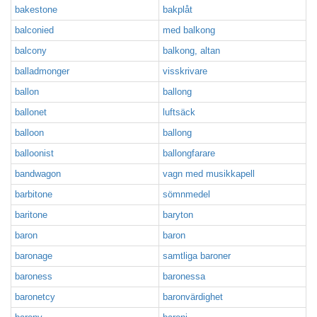
bakestone
bakplåt
balconied
med balkong
balcony
balkong, altan
balladmonger
visskrivare
ballon
ballong
ballonet
luftsäck
balloon
ballong
balloonist
ballongfarare
bandwagon
vagn med musikkapell
barbitone
sömnmedel
baritone
baryton
baron
baron
baronage
samtliga baroner
baroness
baronessa
baronetcy
baronvärdighet