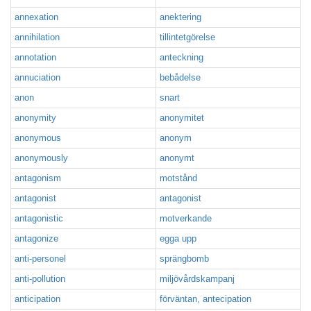
annexation
anektering
annihilation
tillintetgörelse
annotation
anteckning
annuciation
bebådelse
anon
snart
anonymity
anonymitet
anonymous
anonym
anonymously
anonymt
antagonism
motstånd
antagonist
antagonist
antagonistic
motverkande
antagonize
egga upp
anti-personel
sprängbomb
anti-pollution
miljövårdskampanj
anticipation
förväntan, antecipation