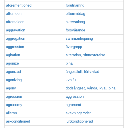
aforementioned
förutnämnd
afternoon
eftermiddag
aftersaloon
aktersalong
aggravation
försvårande
aggregation
sammanhopning
aggression
övergrepp
agitation
alteration, sinnesrörelse
agonize
pina
agonized
ångestfull, förtvivlad
agonizing
kvalfull
agony
dödsångest, vånda, kval, pina
agression
aggression
agronomy
agronomi
aileron
skevningsroder
air-conditioned
luftkonditionerad