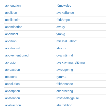
abnegation
förnekelse
abolition
avskaffande
abolitionist
förkämpe
abomination
avsky
abondant
ymnig
abortion
missfall, abort
abortionist
abortör
abovementioned
ovannämnd
abrasion
avskavning, slitning
abreaction
avreagering
abscond
rymma
absolution
frikännande
absorption
absorbering
abstention
röstnedläggelse
abstraction
abstraktion