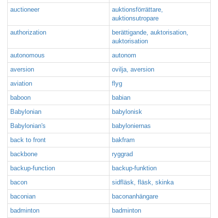
auctioneer
auktionsförrättare,
auktionsutropare
authorization
berättigande, auktorisation,
auktorisation
autonomous
autonom
aversion
ovilja, aversion
aviation
flyg
baboon
babian
Babylonian
babylonisk
Babylonian's
babyloniernas
back to front
bakfram
backbone
ryggrad
backup-function
backup-funktion
bacon
sidfläsk, fläsk, skinka
baconian
baconanhängare
badminton
badminton