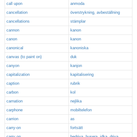
call upon
anmoda
cancellation
överstrykning, avbeställning
cancellations
stämplar
cannon
kanon
canon
kanon
canonical
kanoniska
canvas (to paint on)
duk
canyon
kanjon
capitalization
kapitalisering
caption
rubrik
carbon
kol
carnation
nejlika
carphone
mobiltelefon
carrion
as
carry-on
fortsätt
carry on
bedriva, husera, idka, driva