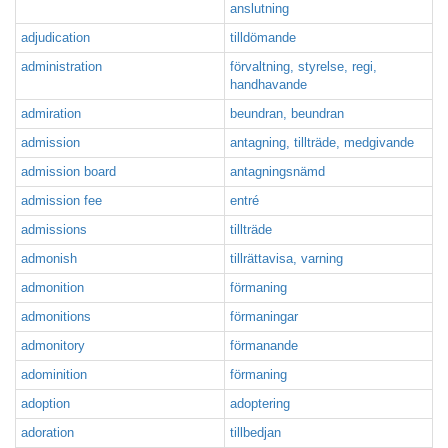
anslutning
adjudication
tilldömande
administration
förvaltning, styrelse, regi,
handhavande
admiration
beundran, beundran
admission
antagning, tillträde, medgivande
admission board
antagningsnämd
admission fee
entré
admissions
tillträde
admonish
tillrättavisa, varning
admonition
förmaning
admonitions
förmaningar
admonitory
förmanande
adominition
förmaning
adoption
adoptering
adoration
tillbedjan