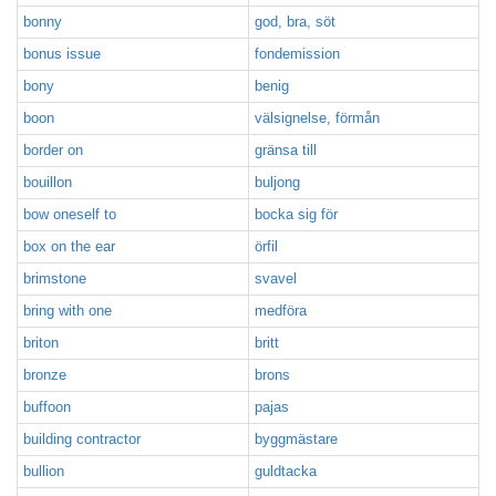
bonny
god, bra, söt
bonus issue
fondemission
bony
benig
boon
välsignelse, förmån
border on
gränsa till
bouillon
buljong
bow oneself to
bocka sig för
box on the ear
örfil
brimstone
svavel
bring with one
medföra
briton
britt
bronze
brons
buffoon
pajas
building contractor
byggmästare
bullion
guldtacka