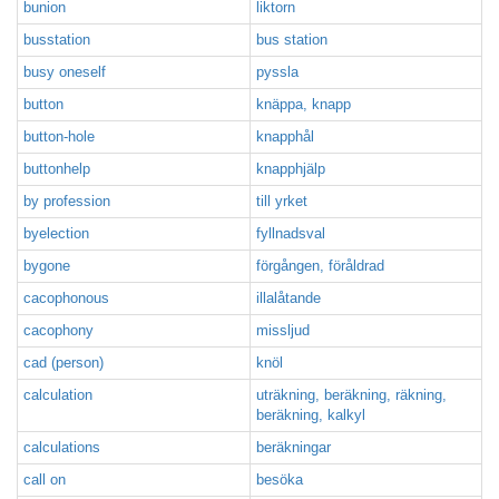
bunion
liktorn
busstation
bus station
busy oneself
pyssla
button
knäppa, knapp
button-hole
knapphål
buttonhelp
knapphjälp
by profession
till yrket
byelection
fyllnadsval
bygone
förgången, föråldrad
cacophonous
illalåtande
cacophony
missljud
cad (person)
knöl
calculation
uträkning, beräkning, räkning,
beräkning, kalkyl
calculations
beräkningar
call on
besöka