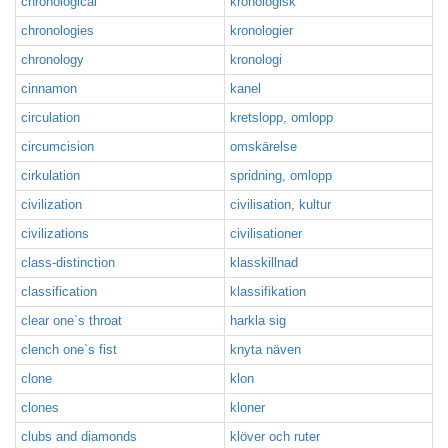
chronological
kronologisk
chronologies
kronologier
chronology
kronologi
cinnamon
kanel
circulation
kretslopp, omlopp
circumcision
omskärelse
cirkulation
spridning, omlopp
civilization
civilisation, kultur
civilizations
civilisationer
class-distinction
klasskillnad
classification
klassifikation
clear one`s throat
harkla sig
clench one`s fist
knyta näven
clone
klon
clones
kloner
clubs and diamonds
klöver och ruter