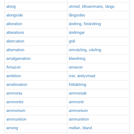
along
utmed, tillsammans, längs
alongside
långsides
alteration
ändring, förändring
alterations
ändringar
altercation
gräl
alternation
omväxling, växling
amalgamation
blandning
Amazon
amason
ambition
iver, ärelystnad
amelioration
förbättring
ammonia
ammoniak
ammonite
ammonit
ammonium
ammonium
ammunition
ammunition
among
mellan, bland