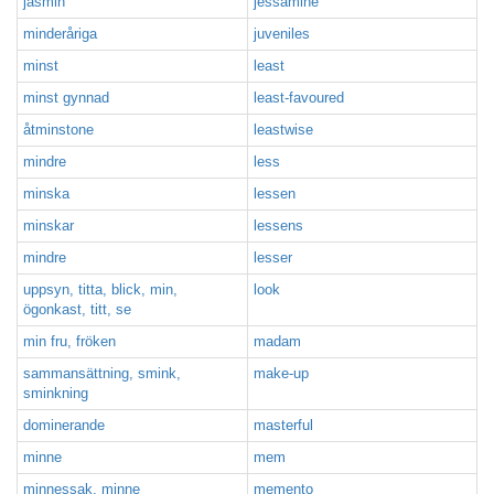
jasmin
jessamine
minderåriga
juveniles
minst
least
minst gynnad
least-favoured
åtminstone
leastwise
mindre
less
minska
lessen
minskar
lessens
mindre
lesser
uppsyn, titta, blick, min,
look
ögonkast, titt, se
min fru, fröken
madam
sammansättning, smink,
make-up
sminkning
dominerande
masterful
minne
mem
minnessak, minne
memento