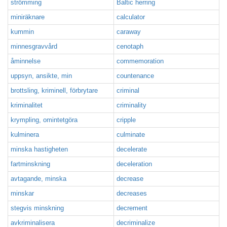
strömming
Baltic herring
miniräknare
calculator
kummin
caraway
minnesgravvård
cenotaph
åminnelse
commemoration
uppsyn, ansikte, min
countenance
brottsling, kriminell, förbrytare
criminal
kriminalitet
criminality
krympling, omintetgöra
cripple
kulminera
culminate
minska hastigheten
decelerate
fartminskning
deceleration
avtagande, minska
decrease
minskar
decreases
stegvis minskning
decrement
avkriminalisera
decriminalize