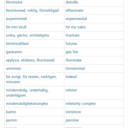
förminska
dwindle
feminiserad, veklig, förverkligad
effeminate
experimintell
experimental
för min skull
for my sake
svika, gäcka, omintetgöra
frustrate
terminsaffärer
futures
gaskamin
gas fire
upplysa, eklärera, illuminerad
illuminate
urminnes
immemorial
för övrigt, för resten, verkligen,
indeed
minsann
mindervärdig, underhaltig,
inferior
underlägsen
mindervärdighetskomplex
inferiority complex
kamin
ironstove
jasmin
jasmine