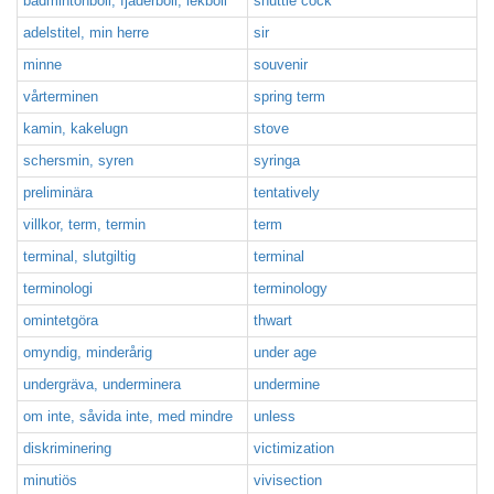
badmintonboll, fjäderboll, lekboll
shuttle cock
adelstitel, min herre
sir
minne
souvenir
vårterminen
spring term
kamin, kakelugn
stove
schersmin, syren
syringa
preliminära
tentatively
villkor, term, termin
term
terminal, slutgiltig
terminal
terminologi
terminology
omintetgöra
thwart
omyndig, minderårig
under age
undergräva, underminera
undermine
om inte, såvida inte, med mindre
unless
diskriminering
victimization
minutiös
vivisection