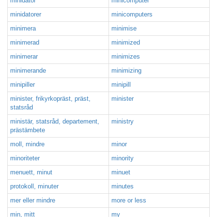
minidator
minicomputer
minidatorer
minicomputers
minimera
minimise
minimerad
minimized
minimerar
minimizes
minimerande
minimizing
minipiller
minipill
minister, frikyrkopräst, präst,
minister
statsråd
ministär, statsråd, departement,
ministry
prästämbete
moll, mindre
minor
minoriteter
minority
menuett, minut
minuet
protokoll, minuter
minutes
mer eller mindre
more or less
min, mitt
my