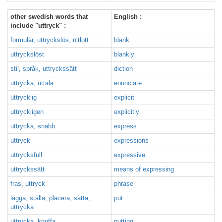
other swedish words that
English :
include "uttryck" :
formulär, uttryckslös, nitlott
blank
uttryckslöst
blankly
stil, språk, uttryckssätt
diction
uttrycka, uttala
enunciate
uttrycklig
explicit
uttryckligen
explicitly
uttrycka, snabb
express
uttryck
expressions
uttrycksfull
expressive
uttryckssätt
means of expressing
fras, uttryck
phrase
lägga, ställa, placera, sätta,
put
uttrycka
uttrycka, knuffa
putting