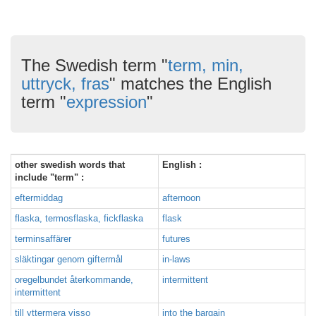
The Swedish term "
term, min,
uttryck, fras
" matches the English
term "
expression
"
other swedish words that
English :
include "term" :
eftermiddag
afternoon
flaska, termosflaska, fickflaska
flask
terminsaffärer
futures
släktingar genom giftermål
in-laws
oregelbundet återkommande,
intermittent
intermittent
till yttermera visso
into the bargain