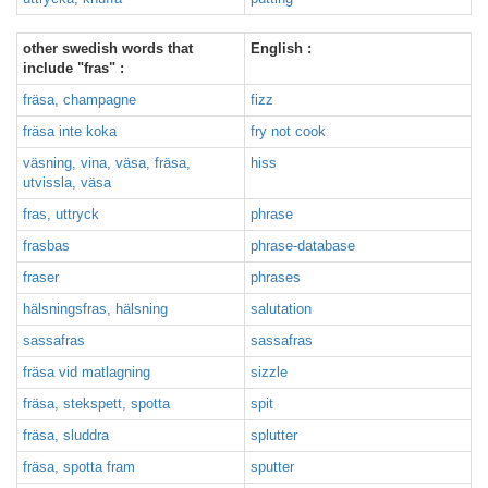
other swedish words that
English :
include "fras" :
fräsa, champagne
fizz
fräsa inte koka
fry not cook
väsning, vina, väsa, fräsa,
hiss
utvissla, väsa
fras, uttryck
phrase
frasbas
phrase-database
fraser
phrases
hälsningsfras, hälsning
salutation
sassafras
sassafras
fräsa vid matlagning
sizzle
fräsa, stekspett, spotta
spit
fräsa, sluddra
splutter
fräsa, spotta fram
sputter