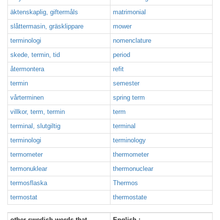
äktenskaplig, giftermåls
matrimonial
slåttermasin, gräsklippare
mower
terminologi
nomenclature
skede, termin, tid
period
återmontera
refit
termin
semester
vårterminen
spring term
villkor, term, termin
term
terminal, slutgiltig
terminal
terminologi
terminology
termometer
thermometer
termonuklear
thermonuclear
termosflaska
Thermos
termostat
thermostate
other swedish words that
English :