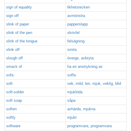
sign of equality
likhetstecken
sign off
avmönstra
slink of paper
papperslapp
slink of the pen
skrivfel
slink of the tongue
felsägning
slink off
smita
slough off
överge, avbryta
smack of
ha en anstrykning av
sofa
soffa
soft
vek, mild, len, mjuk, veklig, blid
soft-solder
mjuklöda
soft soap
såpa
soften
avhärda, mjukna
softly
mjukt
software
programvara, programvara