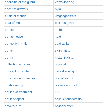
changing of the guard
vaktavlösning
chest of drawers
byrå
circle of friends
umgängeskrets
coat of mail
pansarskjorta
coffee
kaffe
coffee-house
kafé
coffee with milk
café-au-lait
coffer
skrin, kista
coffin
kista, likkista
collection of taxes
uppbörd
conception of life
livsåskådning
concussion of the brain
hjärnskakning
cost-of-living
levnadskostnad
course of treatment
kur
court of apeal
appellationsdomstol
covetous of
begärlig efter