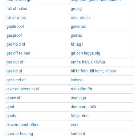
full of holes
gropig
fur of a fox
räv-, skinn
gable roof
gaveltak
gasproof
gastät
get hold of
få tag i
get off to bed
gå och lägga sig
get out of
smita från, undvika
get rid of
bli fri från, bli kvitt, slippa
get tired of
ledsna
give an account of
redogöra för
gnaw off
avgnaga
goof
dumbom, kräk
goofy
fånig, dum
Government office
verk
hard of hearing
lomhörd