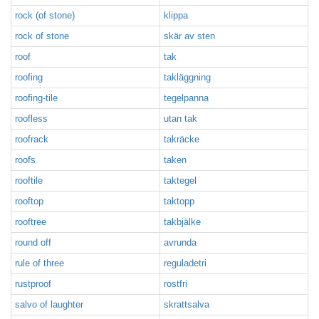
rock (of stone)
klippa
rock of stone
skär av sten
roof
tak
roofing
takläggning
roofing-tile
tegelpanna
roofless
utan tak
roofrack
takräcke
roofs
taken
rooftile
taktegel
rooftop
taktopp
rooftree
takbjälke
round off
avrunda
rule of three
reguladetri
rustproof
rostfri
salvo of laughter
skrattsalva