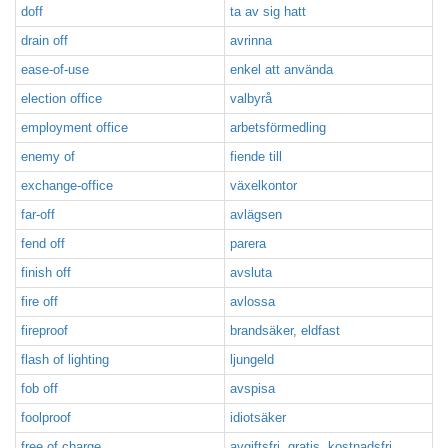
doff
ta av sig hatt
drain off
avrinna
ease-of-use
enkel att använda
election office
valbyrå
employment office
arbetsförmedling
enemy of
fiende till
exchange-office
växelkontor
far-off
avlägsen
fend off
parera
finish off
avsluta
fire off
avlossa
fireproof
brandsäker, eldfast
flash of lighting
ljungeld
fob off
avspisa
foolproof
idiotsäker
free of charge
avgiftsfri, gratis, kostnadsfri