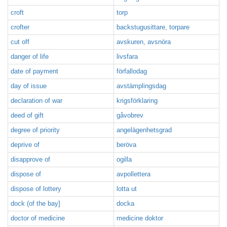
croft
torp
crofter
backstugusittare, torpare
cut off
avskuren, avsnöra
danger of life
livsfara
date of payment
förfallodag
day of issue
avstämplingsdag
declaration of war
krigsförklaring
deed of gift
gåvobrev
degree of priority
angelägenhetsgrad
deprive of
beröva
disapprove of
ogilla
dispose of
avpollettera
dispose of lottery
lotta ut
dock (of the bay]
docka
doctor of medicine
medicine doktor