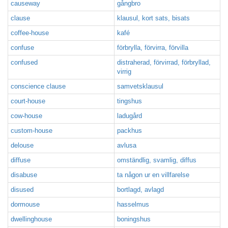
causeway
gångbro
clause
klausul, kort sats, bisats
coffee-house
kafé
confuse
förbrylla, förvirra, förvilla
confused
distraherad, förvirrad, förbryllad,
virrig
conscience clause
samvetsklausul
court-house
tingshus
cow-house
ladugård
custom-house
packhus
delouse
avlusa
diffuse
omständlig, svamlig, diffus
disabuse
ta någon ur en villfarelse
disused
bortlagd, avlagd
dormouse
hasselmus
dwellinghouse
boningshus