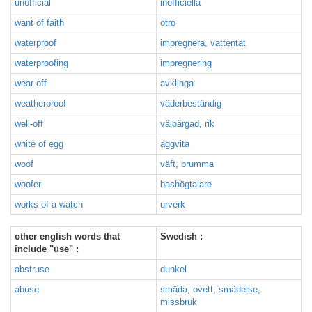
unofficial
inofficiella
want of faith
otro
waterproof
impregnera, vattentät
waterproofing
impregnering
wear off
avklinga
weatherproof
väderbeständig
well-off
välbärgad, rik
white of egg
äggvita
woof
väft, brumma
woofer
bashögtalare
works of a watch
urverk
other english words that
Swedish :
include "use" :
abstruse
dunkel
abuse
smäda, ovett, smädelse,
missbruk