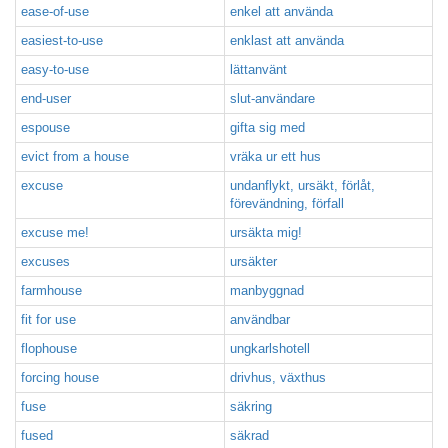
ease-of-use
enkel att använda
easiest-to-use
enklast att använda
easy-to-use
lättanvänt
end-user
slut-användare
espouse
gifta sig med
evict from a house
vräka ur ett hus
excuse
undanflykt, ursäkt, förlåt,
förevändning, förfall
excuse me!
ursäkta mig!
excuses
ursäkter
farmhouse
manbyggnad
fit for use
användbar
flophouse
ungkarlshotell
forcing house
drivhus, växthus
fuse
säkring
fused
säkrad