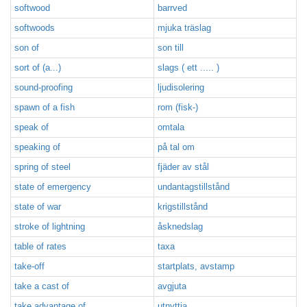
softwood
barrved
softwoods
mjuka träslag
son of
son till
sort of (a...)
slags ( ett ..... )
sound-proofing
ljudisolering
spawn of a fish
rom (fisk-)
speak of
omtala
speaking of
på tal om
spring of steel
fjäder av stål
state of emergency
undantagstillstånd
state of war
krigstillstånd
stroke of lightning
åsknedslag
table of rates
taxa
take-off
startplats, avstamp
take a cast of
avgjuta
take advantage of
utnyttja