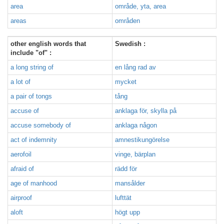
area
område, yta, area
areas
områden
other english words that
Swedish :
include "of" :
a long string of
en lång rad av
a lot of
mycket
a pair of tongs
tång
accuse of
anklaga för, skylla på
accuse somebody of
anklaga någon
act of indemnity
amnestikungörelse
aerofoil
vinge, bärplan
afraid of
rädd för
age of manhood
mansålder
airproof
lufttät
aloft
högt upp