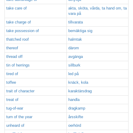
take care of
akta, sköta, vårda, ta hand om, ta
vara på
take charge of
tillvarata
take possession of
bemäktiga sig
thatched roof
halmtak
thereof
därom
thread off
avgänga
tin of herrings
sillburk
tired of
led på
toffee
knäck, kola
trait of character
karaktärsdrag
treat of
handla
tug-of-war
dragkamp
turn of the year
årsskifte
unheard of
oerhörd