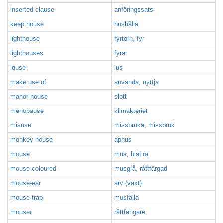
inserted clause
anföringssats
keep house
hushålla
lighthouse
fyrtorn, fyr
lighthouses
fyrar
louse
lus
make use of
använda, nyttja
manor-house
slott
menopause
klimakteriet
misuse
missbruka, missbruk
monkey house
aphus
mouse
mus, blåtira
mouse-coloured
musgrå, råttfärgad
mouse-ear
arv (växt)
mouse-trap
musfälla
mouser
råttfångare