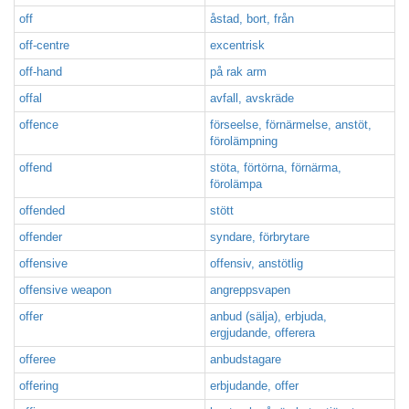
off
åstad, bort, från
off-centre
excentrisk
off-hand
på rak arm
offal
avfall, avskräde
offence
förseelse, förnärmelse, anstöt,
förolämpning
offend
stöta, förtörna, förnärma,
förolämpa
offended
stött
offender
syndare, förbrytare
offensive
offensiv, anstötlig
offensive weapon
angreppsvapen
offer
anbud (sälja), erbjuda,
ergjudande, offerera
offeree
anbudstagare
offering
erbjudande, offer