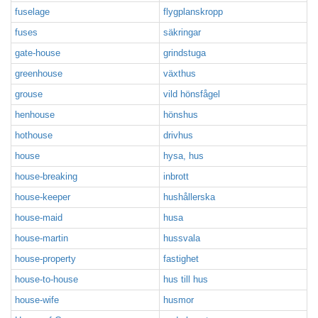
fuselage
flygplanskropp
fuses
säkringar
gate-house
grindstuga
greenhouse
växthus
grouse
vild hönsfågel
henhouse
hönshus
hothouse
drivhus
house
hysa, hus
house-breaking
inbrott
house-keeper
hushållerska
house-maid
husa
house-martin
hussvala
house-property
fastighet
house-to-house
hus till hus
house-wife
husmor