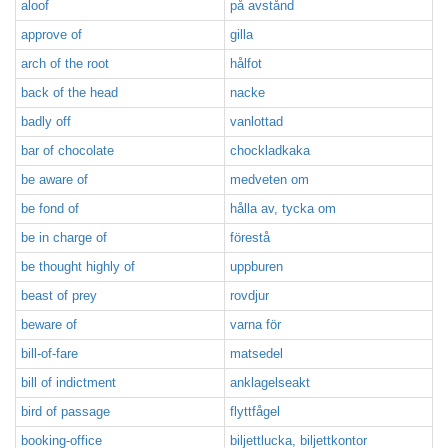
aloof
på avstånd
approve of
gilla
arch of the root
hålfot
back of the head
nacke
badly off
vanlottad
bar of chocolate
chockladkaka
be aware of
medveten om
be fond of
hålla av, tycka om
be in charge of
förestå
be thought highly of
uppburen
beast of prey
rovdjur
beware of
varna för
bill-of-fare
matsedel
bill of indictment
anklagelseakt
bird of passage
flyttfågel
booking-office
biljettlucka, biljettkontor