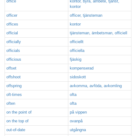
office
kontor, byrå, ämbete, tjänst,
kontor
officer
officer, tjänsteman
offices
kontor
official
tjänsteman, ämbetsman, officiell
officially
officiellt
officials
officiella
officious
fjäskig
offset
kompenserad
offshoot
sidoskott
offspring
avkomma, avföda, avkomling
oft-times
ofta
often
ofta
on the point of
på vippen
on the top of
ovanpå
out-of-date
utgångna