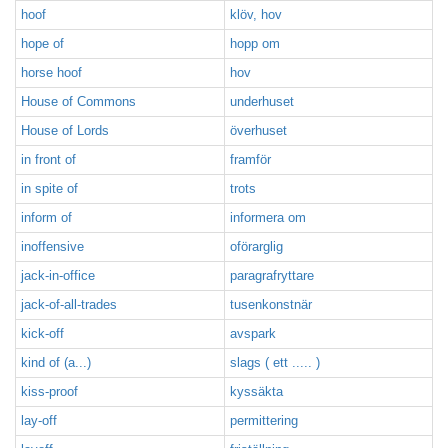
hoof
klöv, hov
hope of
hopp om
horse hoof
hov
House of Commons
underhuset
House of Lords
överhuset
in front of
framför
in spite of
trots
inform of
informera om
inoffensive
oförarglig
jack-in-office
paragrafryttare
jack-of-all-trades
tusenkonstnär
kick-off
avspark
kind of (a...)
slags ( ett ..... )
kiss-proof
kyssäkta
lay-off
permittering