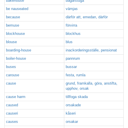
bakehouse
bagarstuga
be nauseated
vämjas
because
därför att, emedan, därför
bemuse
förvirra
blockhouse
blockhus
blouse
blus
boarding-house
inackorderingsställe, pensionat
boiler-house
pannrum
buses
bussar
carouse
festa, rumla
cause
grund, framkalla, göra, anstifta,
upphov, orsak
cause harm
tillfoga skada
caused
orsakade
causeri
kåseri
causes
orsakar