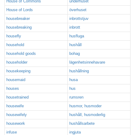
House of Commons
underhuset
House of Lords
överhuset
housebreaker
inbrottstjuv
housebreaking
inbrott
housefly
husfluga
household
hushåll
household goods
bohag
householder
lägenhetsinnehavare
housekeeping
hushållning
housemaid
husa
houses
hus
housetrained
rumsren
housewife
husmor, husmoder
housewifely
hushåll, husmoderlig
housework
hushållsarbete
infuse
ingjuta