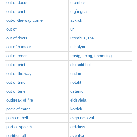
out-of-doors
utomhus
out-of-print
utgångna
out-of-the-way corner
avkrok
out of
ur
out of doors
utomhus, ute
out of humour
misslynt
out of order
trasig, i olag, i oordning
out of print
slutsåld bok
out of the way
undan
out of time
i otakt
out of tune
ostämd
outbreak of fire
eldsvåda
pack of cards
kortlek
pains of hell
avgrundskval
part of speech
ordklass
partition off
avbalka