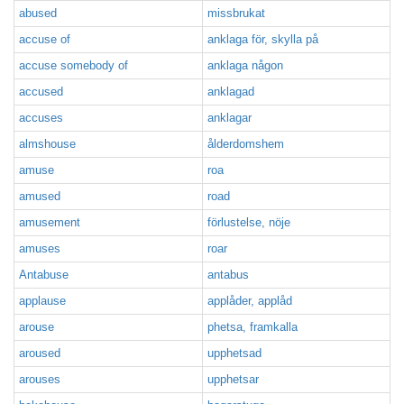
abused
missbrukat
accuse of
anklaga för, skylla på
accuse somebody of
anklaga någon
accused
anklagad
accuses
anklagar
almshouse
ålderdomshem
amuse
roa
amused
road
amusement
förlustelse, nöje
amuses
roar
Antabuse
antabus
applause
applåder, applåd
arouse
phetsa, framkalla
aroused
upphetsad
arouses
upphetsar