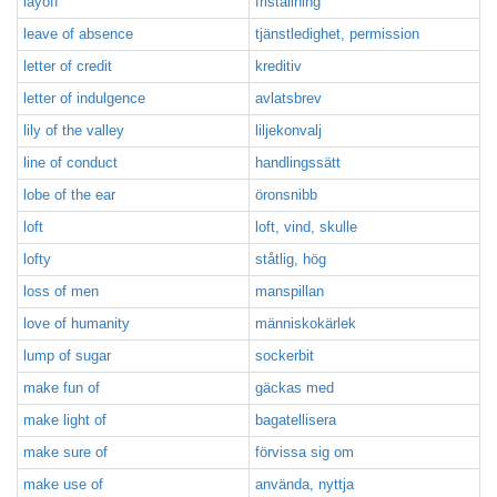
layoff
friställning
leave of absence
tjänstledighet, permission
letter of credit
kreditiv
letter of indulgence
avlatsbrev
lily of the valley
liljekonvalj
line of conduct
handlingssätt
lobe of the ear
öronsnibb
loft
loft, vind, skulle
lofty
ståtlig, hög
loss of men
manspillan
love of humanity
människokärlek
lump of sugar
sockerbit
make fun of
gäckas med
make light of
bagatellisera
make sure of
förvissa sig om
make use of
använda, nyttja