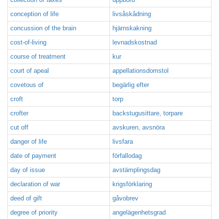
conception of life
livsåskådning
concussion of the brain
hjärnskakning
cost-of-living
levnadskostnad
course of treatment
kur
court of apeal
appellationsdomstol
covetous of
begärlig efter
croft
torp
crofter
backstugusittare, torpare
cut off
avskuren, avsnöra
danger of life
livsfara
date of payment
förfallodag
day of issue
avstämplingsdag
declaration of war
krigsförklaring
deed of gift
gåvobrev
degree of priority
angelägenhetsgrad