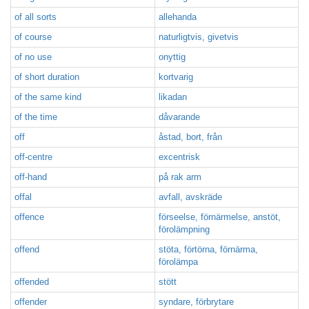
of all sorts
allehanda
of course
naturligtvis, givetvis
of no use
onyttig
of short duration
kortvarig
of the same kind
likadan
of the time
dåvarande
off
åstad, bort, från
off-centre
excentrisk
off-hand
på rak arm
offal
avfall, avskräde
offence
förseelse, förnärmelse, anstöt,
förolämpning
offend
stöta, förtörna, förnärma,
förolämpa
offended
stött
offender
syndare, förbrytare