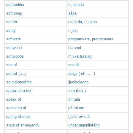
soft-solder
mjuklöda
soft soap
såpa
soften
avhärda, mjukna
softly
mjukt
software
programvara, programvara
softwood
barrved
softwoods
mjuka träslag
son of
son till
sort of (a...)
slags ( ett ..... )
sound-proofing
ljudisolering
spawn of a fish
rom (fisk-)
speak of
omtala
speaking of
på tal om
spring of steel
fjäder av stål
state of emergency
undantagstillstånd