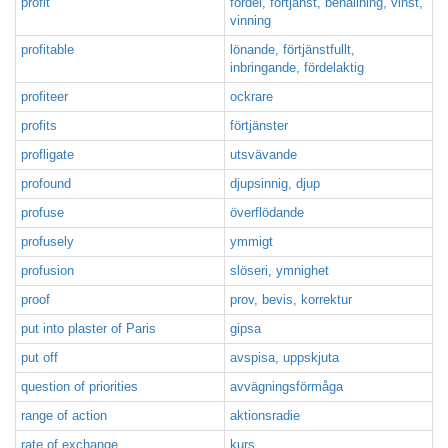
profit
fördel, förtjänst, behållning, vinst,
vinning
profitable
lönande, förtjänstfullt,
inbringande, fördelaktig
profiteer
ockrare
profits
förtjänster
profligate
utsvävande
profound
djupsinnig, djup
profuse
överflödande
profusely
ymmigt
profusion
slöseri, ymnighet
proof
prov, bevis, korrektur
put into plaster of Paris
gipsa
put off
avspisa, uppskjuta
question of priorities
avvägningsförmåga
range of action
aktionsradie
rate of exchange
kurs