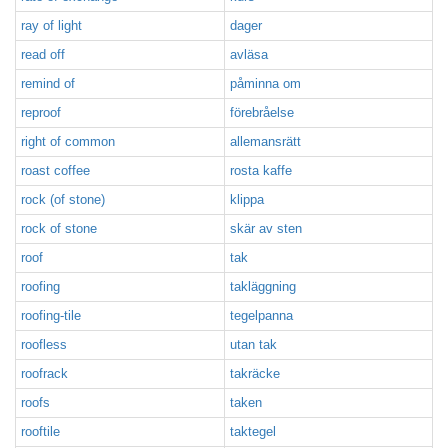
ray of light
dager
read off
avläsa
remind of
påminna om
reproof
förebråelse
right of common
allemansrätt
roast coffee
rosta kaffe
rock (of stone)
klippa
rock of stone
skär av sten
roof
tak
roofing
takläggning
roofing-tile
tegelpanna
roofless
utan tak
roofrack
takräcke
roofs
taken
rooftile
taktegel