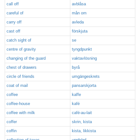
call off
avblåsa
careful of
mån om
carry off
avleda
cast off
förskjuta
catch sight of
se
centre of gravity
tyngdpunkt
changing of the guard
vaktavlösning
chest of drawers
byrå
circle of friends
umgängeskrets
coat of mail
pansarskjorta
coffee
kaffe
coffee-house
kafé
coffee with milk
café-au-lait
coffer
skrin, kista
coffin
kista, likkista
collection of taxes
uppbörd