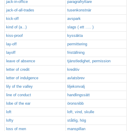
jack-in-office
paragrafryttare
jack-of-all-trades
tusenkonstnär
kick-off
avspark
kind of (a...)
slags ( ett ..... )
kiss-proof
kyssäkta
lay-off
permittering
layoff
friställning
leave of absence
tjänstledighet, permission
letter of credit
kreditiv
letter of indulgence
avlatsbrev
lily of the valley
liljekonvalj
line of conduct
handlingssätt
lobe of the ear
öronsnibb
loft
loft, vind, skulle
lofty
ståtlig, hög
loss of men
manspillan