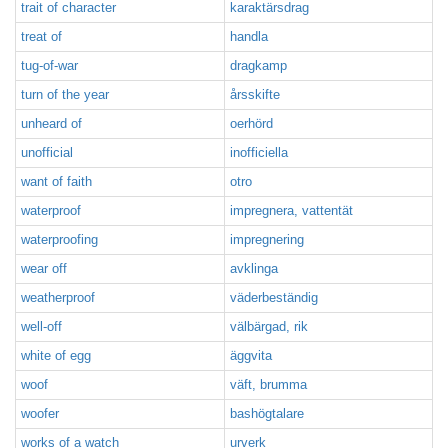
trait of character
karaktärsdrag
treat of
handla
tug-of-war
dragkamp
turn of the year
årsskifte
unheard of
oerhörd
unofficial
inofficiella
want of faith
otro
waterproof
impregnera, vattentät
waterproofing
impregnering
wear off
avklinga
weatherproof
väderbeständig
well-off
välbärgad, rik
white of egg
äggvita
woof
väft, brumma
woofer
bashögtalare
works of a watch
urverk