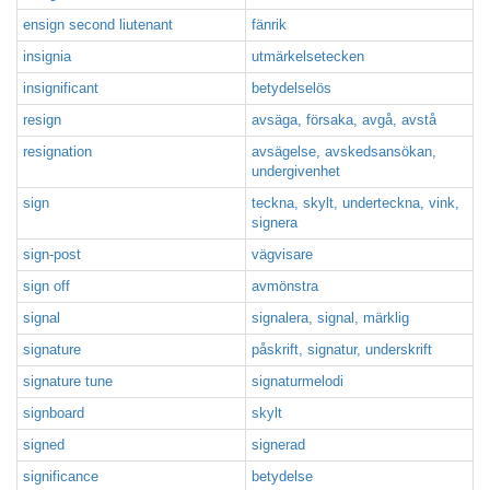
ensign second liutenant
fänrik
insignia
utmärkelsetecken
insignificant
betydelselös
resign
avsäga, försaka, avgå, avstå
resignation
avsägelse, avskedsansökan,
undergivenhet
sign
teckna, skylt, underteckna, vink,
signera
sign-post
vägvisare
sign off
avmönstra
signal
signalera, signal, märklig
signature
påskrift, signatur, underskrift
signature tune
signaturmelodi
signboard
skylt
signed
signerad
significance
betydelse