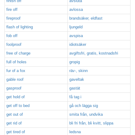
finish off
avsluta
fire off
avlossa
fireproof
brandsäker, eldfast
flash of lighting
ljungeld
fob off
avspisa
foolproof
idiotsäker
free of charge
avgiftsfri, gratis, kostnadsfri
full of holes
gropig
fur of a fox
räv-, skinn
gable roof
gaveltak
gasproof
gastät
get hold of
få tag i
get off to bed
gå och lägga sig
get out of
smita från, undvika
get rid of
bli fri från, bli kvitt, slippa
get tired of
ledsna