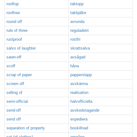
rooftop
taktopp
rooftree
takbjälke
round off
avrunda
rule of three
reguladetri
rustproof
rostfri
salvo of laughter
skrattsalva
sawn-off
avsågad
scoff
håna
scrap of paper
papperslapp
screen off
avskärma
selling of
realisation
semi-official
halvofficiella
send-off
avskedstagande
send off
expediera
separation of property
boskillnad
set (of clothes)
omgång