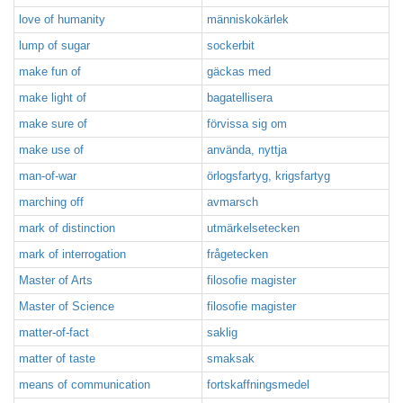
love of humanity
människokärlek
lump of sugar
sockerbit
make fun of
gäckas med
make light of
bagatellisera
make sure of
förvissa sig om
make use of
använda, nyttja
man-of-war
örlogsfartyg, krigsfartyg
marching off
avmarsch
mark of distinction
utmärkelsetecken
mark of interrogation
frågetecken
Master of Arts
filosofie magister
Master of Science
filosofie magister
matter-of-fact
saklig
matter of taste
smaksak
means of communication
fortskaffningsmedel