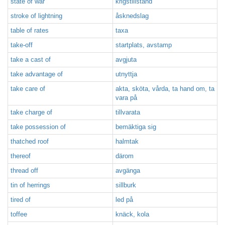
state of war
krigstillstånd
stroke of lightning
åsknedslag
table of rates
taxa
take-off
startplats, avstamp
take a cast of
avgjuta
take advantage of
utnyttja
take care of
akta, sköta, vårda, ta hand om, ta
vara på
take charge of
tillvarata
take possession of
bemäktiga sig
thatched roof
halmtak
thereof
därom
thread off
avgänga
tin of herrings
sillburk
tired of
led på
toffee
knäck, kola