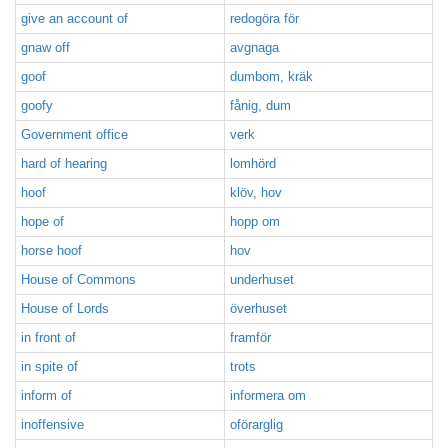
give an account of
redogöra för
gnaw off
avgnaga
goof
dumbom, kräk
goofy
fånig, dum
Government office
verk
hard of hearing
lomhörd
hoof
klöv, hov
hope of
hopp om
horse hoof
hov
House of Commons
underhuset
House of Lords
överhuset
in front of
framför
in spite of
trots
inform of
informera om
inoffensive
oförarglig