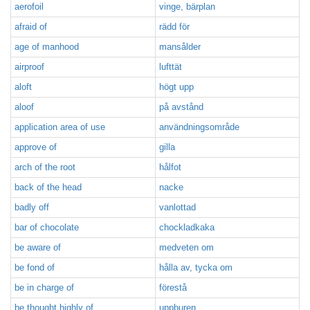
aerofoil
vinge, bärplan
afraid of
rädd för
age of manhood
mansålder
airproof
lufttät
aloft
högt upp
aloof
på avstånd
application area of use
användningsområde
approve of
gilla
arch of the root
hålfot
back of the head
nacke
badly off
vanlottad
bar of chocolate
chockladkaka
be aware of
medveten om
be fond of
hålla av, tycka om
be in charge of
förestå
be thought highly of
uppburen