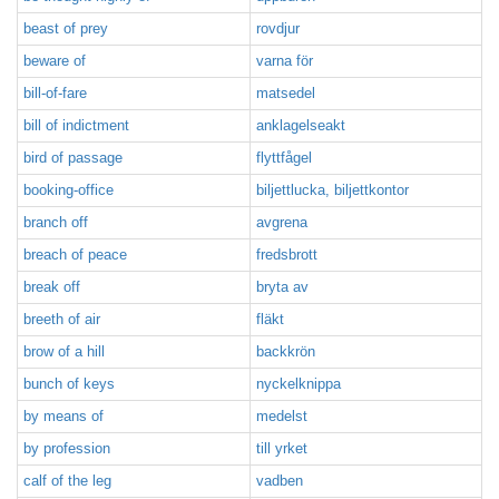
beast of prey
rovdjur
beware of
varna för
bill-of-fare
matsedel
bill of indictment
anklagelseakt
bird of passage
flyttfågel
booking-office
biljettlucka, biljettkontor
branch off
avgrena
breach of peace
fredsbrott
break off
bryta av
breeth of air
fläkt
brow of a hill
backkrön
bunch of keys
nyckelknippa
by means of
medelst
by profession
till yrket
calf of the leg
vadben