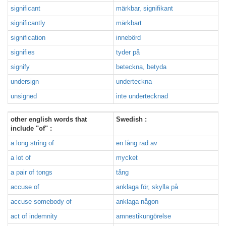
significant
märkbar, signifikant
significantly
märkbart
signification
innebörd
signifies
tyder på
signify
beteckna, betyda
undersign
underteckna
unsigned
inte undertecknad
other english words that
Swedish :
include "of" :
a long string of
en lång rad av
a lot of
mycket
a pair of tongs
tång
accuse of
anklaga för, skylla på
accuse somebody of
anklaga någon
act of indemnity
amnestikungörelse