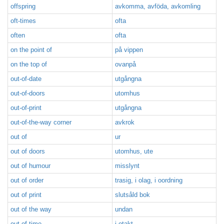
offspring
avkomma, avföda, avkomling
oft-times
ofta
often
ofta
on the point of
på vippen
on the top of
ovanpå
out-of-date
utgångna
out-of-doors
utomhus
out-of-print
utgångna
out-of-the-way corner
avkrok
out of
ur
out of doors
utomhus, ute
out of humour
misslynt
out of order
trasig, i olag, i oordning
out of print
slutsåld bok
out of the way
undan
out of time
i otakt