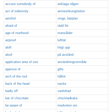
accuse somebody of
anklaga någon
act of indemnity
amnestikungörelse
aerofoil
vinge, bärplan
afraid of
rädd för
age of manhood
mansålder
airproof
lufttät
aloft
högt upp
aloof
på avstånd
application area of use
användningsområde
approve of
gilla
arch of the root
hålfot
back of the head
nacke
badly off
vanlottad
bar of chocolate
chockladkaka
be aware of
medveten om