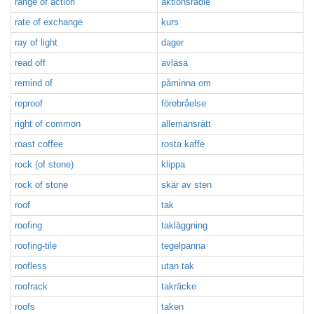
range of action
aktionsradie
rate of exchange
kurs
ray of light
dager
read off
avläsa
remind of
påminna om
reproof
förebråelse
right of common
allemansrätt
roast coffee
rosta kaffe
rock (of stone)
klippa
rock of stone
skär av sten
roof
tak
roofing
takläggning
roofing-tile
tegelpanna
roofless
utan tak
roofrack
takräcke
roofs
taken