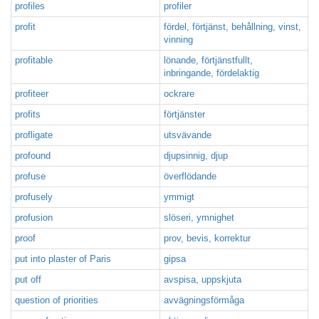
profiles
profiler
profit
fördel, förtjänst, behållning, vinst,
vinning
profitable
lönande, förtjänstfullt,
inbringande, fördelaktig
profiteer
ockrare
profits
förtjänster
profligate
utsvävande
profound
djupsinnig, djup
profuse
överflödande
profusely
ymmigt
profusion
slöseri, ymnighet
proof
prov, bevis, korrektur
put into plaster of Paris
gipsa
put off
avspisa, uppskjuta
question of priorities
avvägningsförmåga