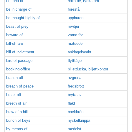
be fond of
hålla av, tycka om
be in charge of
förestå
be thought highly of
uppburen
beast of prey
rovdjur
beware of
varna för
bill-of-fare
matsedel
bill of indictment
anklagelseakt
bird of passage
flyttfågel
booking-office
biljettlucka, biljettkontor
branch off
avgrena
breach of peace
fredsbrott
break off
bryta av
breeth of air
fläkt
brow of a hill
backkrön
bunch of keys
nyckelknippa
by means of
medelst