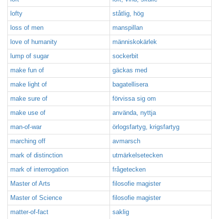
lofty
ståtlig, hög
loss of men
manspillan
love of humanity
människokärlek
lump of sugar
sockerbit
make fun of
gäckas med
make light of
bagatellisera
make sure of
förvissa sig om
make use of
använda, nyttja
man-of-war
örlogsfartyg, krigsfartyg
marching off
avmarsch
mark of distinction
utmärkelsetecken
mark of interrogation
frågetecken
Master of Arts
filosofie magister
Master of Science
filosofie magister
matter-of-fact
saklig