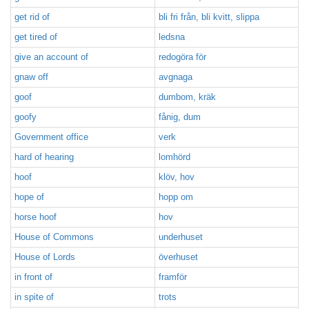
get rid of
bli fri från, bli kvitt, slippa
get tired of
ledsna
give an account of
redogöra för
gnaw off
avgnaga
goof
dumbom, kräk
goofy
fånig, dum
Government office
verk
hard of hearing
lomhörd
hoof
klöv, hov
hope of
hopp om
horse hoof
hov
House of Commons
underhuset
House of Lords
överhuset
in front of
framför
in spite of
trots