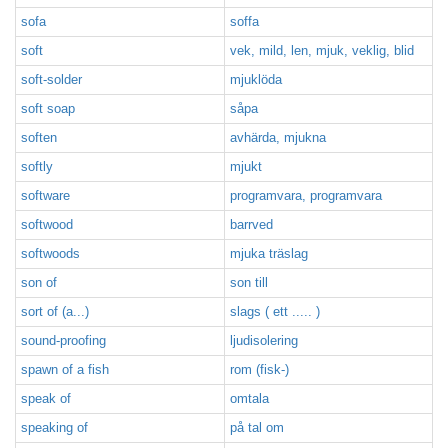
sofa
soffa
soft
vek, mild, len, mjuk, veklig, blid
soft-solder
mjuklöda
soft soap
såpa
soften
avhärda, mjukna
softly
mjukt
software
programvara, programvara
softwood
barrved
softwoods
mjuka träslag
son of
son till
sort of (a...)
slags ( ett ..... )
sound-proofing
ljudisolering
spawn of a fish
rom (fisk-)
speak of
omtala
speaking of
på tal om