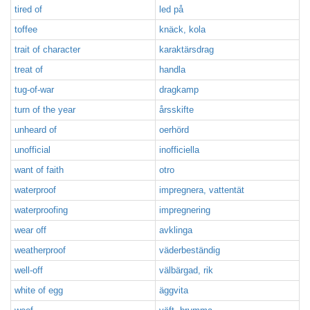
tired of
led på
toffee
knäck, kola
trait of character
karaktärsdrag
treat of
handla
tug-of-war
dragkamp
turn of the year
årsskifte
unheard of
oerhörd
unofficial
inofficiella
want of faith
otro
waterproof
impregnera, vattentät
waterproofing
impregnering
wear off
avklinga
weatherproof
väderbeständig
well-off
välbärgad, rik
white of egg
äggvita