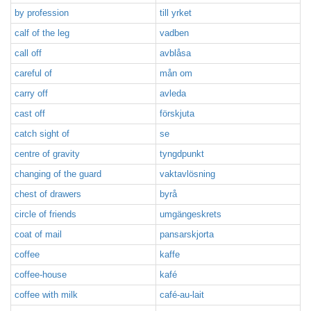
by profession
till yrket
calf of the leg
vadben
call off
avblåsa
careful of
mån om
carry off
avleda
cast off
förskjuta
catch sight of
se
centre of gravity
tyngdpunkt
changing of the guard
vaktavlösning
chest of drawers
byrå
circle of friends
umgängeskrets
coat of mail
pansarskjorta
coffee
kaffe
coffee-house
kafé
coffee with milk
café-au-lait