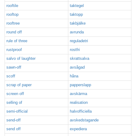
rooftile
taktegel
rooftop
taktopp
rooftree
takbjälke
round off
avrunda
rule of three
reguladetri
rustproof
rostfri
salvo of laughter
skrattsalva
sawn-off
avsågad
scoff
håna
scrap of paper
papperslapp
screen off
avskärma
selling of
realisation
semi-official
halvofficiella
send-off
avskedstagande
send off
expediera