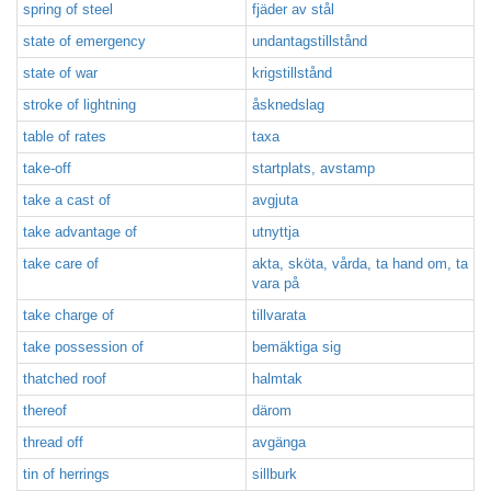
spring of steel
fjäder av stål
state of emergency
undantagstillstånd
state of war
krigstillstånd
stroke of lightning
åsknedslag
table of rates
taxa
take-off
startplats, avstamp
take a cast of
avgjuta
take advantage of
utnyttja
take care of
akta, sköta, vårda, ta hand om, ta
vara på
take charge of
tillvarata
take possession of
bemäktiga sig
thatched roof
halmtak
thereof
därom
thread off
avgänga
tin of herrings
sillburk