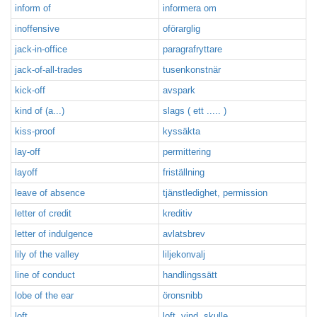
inform of
informera om
inoffensive
oförarglig
jack-in-office
paragrafryttare
jack-of-all-trades
tusenkonstnär
kick-off
avspark
kind of (a...)
slags ( ett ..... )
kiss-proof
kyssäkta
lay-off
permittering
layoff
friställning
leave of absence
tjänstledighet, permission
letter of credit
kreditiv
letter of indulgence
avlatsbrev
lily of the valley
liljekonvalj
line of conduct
handlingssätt
lobe of the ear
öronsnibb
loft
loft, vind, skulle