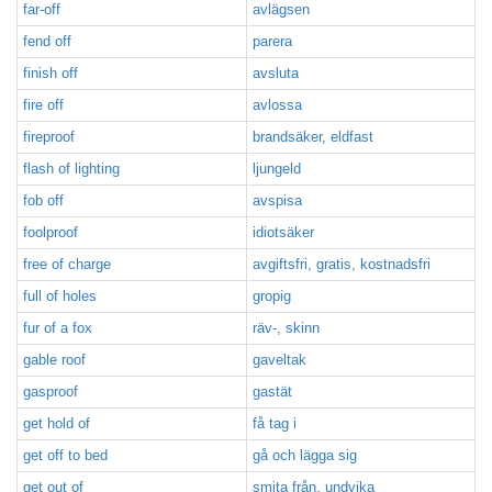
far-off
avlägsen
fend off
parera
finish off
avsluta
fire off
avlossa
fireproof
brandsäker, eldfast
flash of lighting
ljungeld
fob off
avspisa
foolproof
idiotsäker
free of charge
avgiftsfri, gratis, kostnadsfri
full of holes
gropig
fur of a fox
räv-, skinn
gable roof
gaveltak
gasproof
gastät
get hold of
få tag i
get off to bed
gå och lägga sig
get out of
smita från, undvika