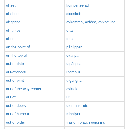
offset
kompenserad
offshoot
sidoskott
offspring
avkomma, avföda, avkomling
oft-times
ofta
often
ofta
on the point of
på vippen
on the top of
ovanpå
out-of-date
utgångna
out-of-doors
utomhus
out-of-print
utgångna
out-of-the-way corner
avkrok
out of
ur
out of doors
utomhus, ute
out of humour
misslynt
out of order
trasig, i olag, i oordning