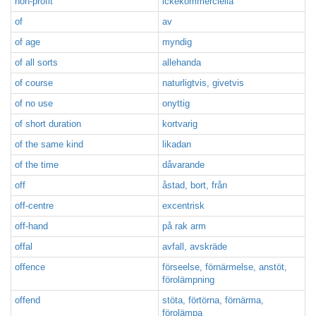
non-profit
ickekommerciella
of
av
of age
myndig
of all sorts
allehanda
of course
naturligtvis, givetvis
of no use
onyttig
of short duration
kortvarig
of the same kind
likadan
of the time
dåvarande
off
åstad, bort, från
off-centre
excentrisk
off-hand
på rak arm
offal
avfall, avskräde
offence
förseelse, förnärmelse, anstöt,
förolämpning
offend
stöta, förtörna, förnärma,
förolämpa