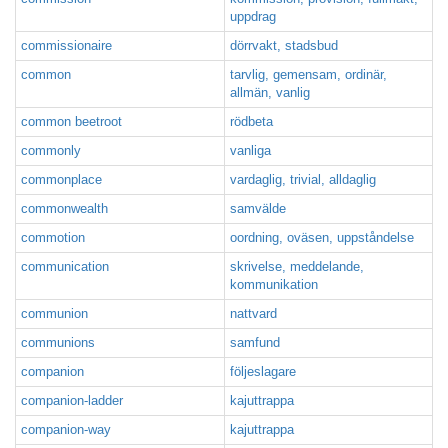
uppdrag
commissionaire
dörrvakt, stadsbud
common
tarvlig, gemensam, ordinär,
allmän, vanlig
common beetroot
rödbeta
commonly
vanliga
commonplace
vardaglig, trivial, alldaglig
commonwealth
samvälde
commotion
oordning, oväsen, uppståndelse
communication
skrivelse, meddelande,
kommunikation
communion
nattvard
communions
samfund
companion
följeslagare
companion-ladder
kajuttrappa
companion-way
kajuttrappa