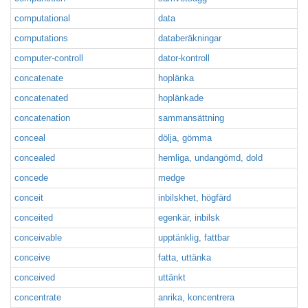
computational
data
computations
databeräkningar
computer-controll
dator-kontroll
concatenate
hoplänka
concatenated
hoplänkade
concatenation
sammansättning
conceal
dölja, gömma
concealed
hemliga, undangömd, dold
concede
medge
conceit
inbilskhet, högfärd
conceited
egenkär, inbilsk
conceivable
upptänklig, fattbar
conceive
fatta, uttänka
conceived
uttänkt
concentrate
anrika, koncentrera