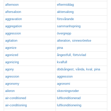
afternoon
eftermiddag
aftersaloon
aktersalong
aggravation
försvårande
aggregation
sammanhopning
aggression
övergrepp
agitation
alteration, sinnesrörelse
agonize
pina
agonized
ångestfull, förtvivlad
agonizing
kvalfull
agony
dödsångest, vånda, kval, pina
agression
aggression
agronomy
agronomi
aileron
skevningsroder
air-conditioned
luftkonditionerad
air-conditioning
luftkonditionering