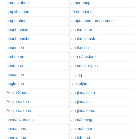
amortization
amortering
amplification
förstärkning
amputation
amputation, amputering
anachronism
anakronism
anachronistic
anakronistisk
anaconda
anakonda
and so on
och så vidare
anemone
anemon, sippa
anexation
tillägg
angle-iron
vinkeljärn
Anglo-Saxon
anglosaxiska
Anglo-saxon
anglosaxisk
Anglo-saxons
anglosaxerna
animadversion
anmärkning
animations
animationer
annexation
anektering