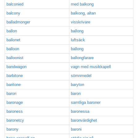
balconied
med balkong
balcony
balkong, altan
balladmonger
visskrivare
ballon
ballong
ballonet
luftsäck
balloon
ballong
balloonist
ballongfarare
bandwagon
vagn med musikkapell
barbitone
sömnmedel
baritone
baryton
baron
baron
baronage
samtliga baroner
baroness
baronessa
baronetcy
baronvärdighet
barony
baroni