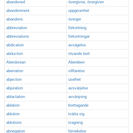
abandoned
övergivna, övergiven
abandonment
uppgivenhet
abandons
överger
abbreviation
förkortning
abbreviations
förkortningar
abdication
avsägelse
abduction
rövande bort
Aberdonian
Aberdeen
aberration
villfarelse
abjection
uselhet
abjuration
avsvärjelse
ablactation
avvänjning
ablation
borttagande
ablution
tvätta sig
ablutions
tvagning
abnegation
förnekelse