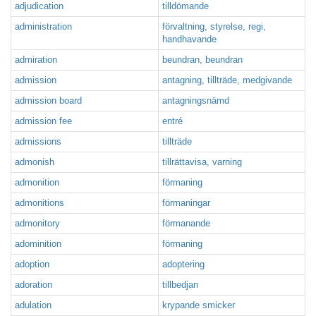
adjudication
tilldömande
administration
förvaltning, styrelse, regi,
handhavande
admiration
beundran, beundran
admission
antagning, tillträde, medgivande
admission board
antagningsnämd
admission fee
entré
admissions
tillträde
admonish
tillrättavisa, varning
admonition
förmaning
admonitions
förmaningar
admonitory
förmanande
adominition
förmaning
adoption
adoptering
adoration
tillbedjan
adulation
krypande smicker