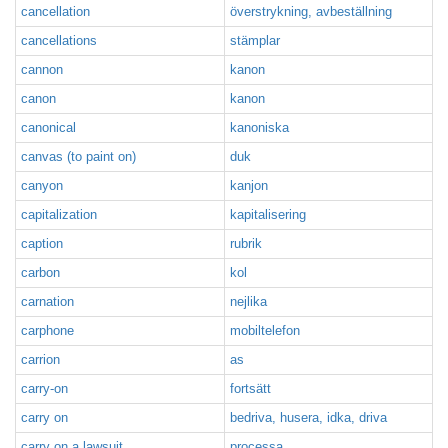
cancellation
överstrykning, avbeställning
cancellations
stämplar
cannon
kanon
canon
kanon
canonical
kanoniska
canvas (to paint on)
duk
canyon
kanjon
capitalization
kapitalisering
caption
rubrik
carbon
kol
carnation
nejlika
carphone
mobiltelefon
carrion
as
carry-on
fortsätt
carry on
bedriva, husera, idka, driva
carry on a lawsuit
processa