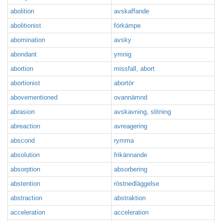
abolition
avskaffande
abolitionist
förkämpe
abomination
avsky
abondant
ymnig
abortion
missfall, abort
abortionist
abortör
abovementioned
ovannämnd
abrasion
avskavning, slitning
abreaction
avreagering
abscond
rymma
absolution
frikännande
absorption
absorbering
abstention
röstnedläggelse
abstraction
abstraktion
acceleration
acceleration