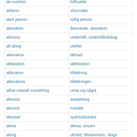
air-cushion
luftkudde
airleron
skevroder
alert person
rörlig person
alienation
fjärmande, alienation
alimony
underhåll, underhållsbidrag
all along
utefter
alleviation
lättnad
alliteration
allitteration
allocation
tilldelning
allocations
tilldelningen
allow oneself something
unna sig något
allusion
anspelning
almond
mandel
almoner
sjukhuskurator
alone
allena, ensam
along
utmed, tillsammans, längs