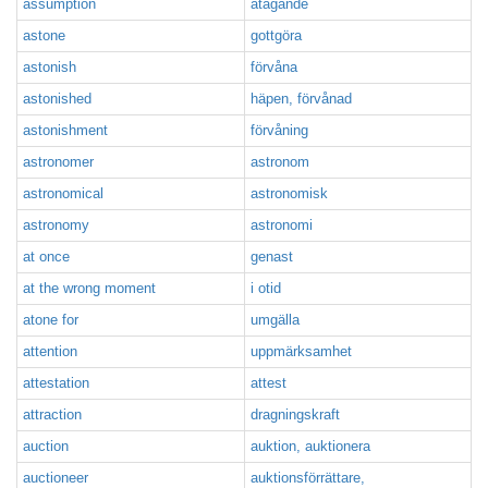
assumption
åtagande
astone
gottgöra
astonish
förvåna
astonished
häpen, förvånad
astonishment
förvåning
astronomer
astronom
astronomical
astronomisk
astronomy
astronomi
at once
genast
at the wrong moment
i otid
atone for
umgälla
attention
uppmärksamhet
attestation
attest
attraction
dragningskraft
auction
auktion, auktionera
auctioneer
auktionsförrättare,