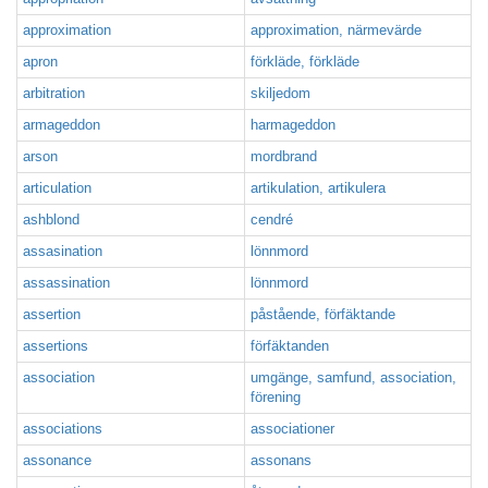
approximation
approximation, närmevärde
apron
förkläde, förkläde
arbitration
skiljedom
armageddon
harmageddon
arson
mordbrand
articulation
artikulation, artikulera
ashblond
cendré
assasination
lönnmord
assassination
lönnmord
assertion
påstående, förfäktande
assertions
förfäktanden
association
umgänge, samfund, association,
förening
associations
associationer
assonance
assonans