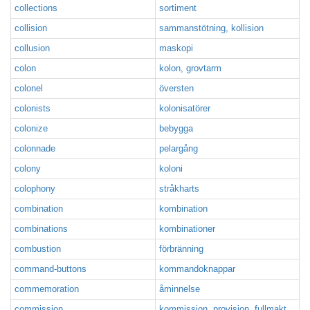
collections
sortiment
collision
sammanstötning, kollision
collusion
maskopi
colon
kolon, grovtarm
colonel
översten
colonists
kolonisatörer
colonize
bebygga
colonnade
pelargång
colony
koloni
colophony
stråkharts
combination
kombination
combinations
kombinationer
combustion
förbränning
command-buttons
kommandoknappar
commemoration
åminnelse
commission
kommission, provision, fullmakt,