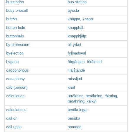
busstation
bus station
busy oneself
pyssla
button
knäppa, knapp
button-hole
knapphål
buttonhelp
knapphjälp
by profession
till yrket
byelection
fyllnadsval
bygone
förgången, föråldrad
cacophonous
illalåtande
cacophony
missljud
cad (person)
knöl
calculation
uträkning, beräkning, räkning,
beräkning, kalkyl
calculations
beräkningar
call on
besöka
call upon
anmoda