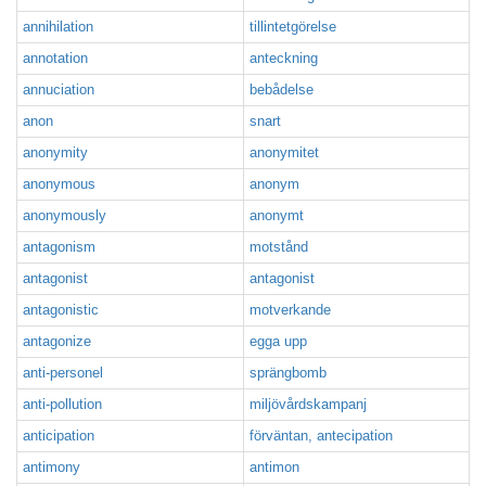
annihilation
tillintetgörelse
annotation
anteckning
annuciation
bebådelse
anon
snart
anonymity
anonymitet
anonymous
anonym
anonymously
anonymt
antagonism
motstånd
antagonist
antagonist
antagonistic
motverkande
antagonize
egga upp
anti-personel
sprängbomb
anti-pollution
miljövårdskampanj
anticipation
förväntan, antecipation
antimony
antimon