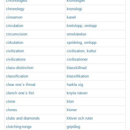
chronologies
kronologier
chronology
kronologi
cinnamon
kanel
circulation
kretslopp, omlopp
circumcision
omskärelse
cirkulation
spridning, omlopp
civilization
civilisation, kultur
civilizations
civilisationer
class-distinction
klasskillnad
classification
klassifikation
clear one`s throat
harkla sig
clench one`s fist
knyta näven
clone
klon
clones
kloner
clubs and diamonds
klöver och ruter
clutching-tongs
griptång