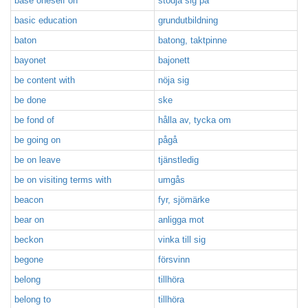
base oneself on
stödja sig på
basic education
grundutbildning
baton
batong, taktpinne
bayonet
bajonett
be content with
nöja sig
be done
ske
be fond of
hålla av, tycka om
be going on
pågå
be on leave
tjänstledig
be on visiting terms with
umgås
beacon
fyr, sjömärke
bear on
anligga mot
beckon
vinka till sig
begone
försvinn
belong
tillhöra
belong to
tillhöra