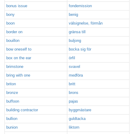
bonus issue
fondemission
bony
benig
boon
välsignelse, förmån
border on
gränsa till
bouillon
buljong
bow oneself to
bocka sig för
box on the ear
örfil
brimstone
svavel
bring with one
medföra
briton
britt
bronze
brons
buffoon
pajas
building contractor
byggmästare
bullion
guldtacka
bunion
liktorn