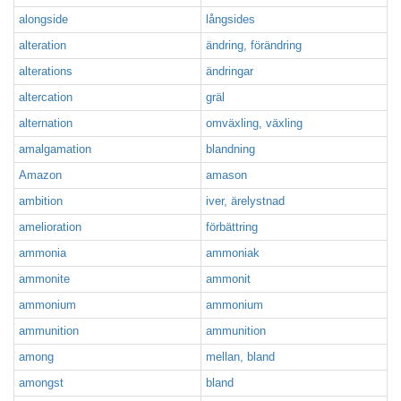
alongside
långsides
alteration
ändring, förändring
alterations
ändringar
altercation
gräl
alternation
omväxling, växling
amalgamation
blandning
Amazon
amason
ambition
iver, ärelystnad
amelioration
förbättring
ammonia
ammoniak
ammonite
ammonit
ammonium
ammonium
ammunition
ammunition
among
mellan, bland
amongst
bland