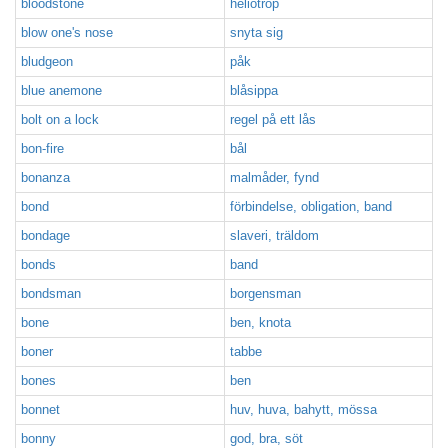
bloodstone
heliotrop
blow one's nose
snyta sig
bludgeon
påk
blue anemone
blåsippa
bolt on a lock
regel på ett lås
bon-fire
bål
bonanza
malmåder, fynd
bond
förbindelse, obligation, band
bondage
slaveri, träldom
bonds
band
bondsman
borgensman
bone
ben, knota
boner
tabbe
bones
ben
bonnet
huv, huva, bahytt, mössa
bonny
god, bra, söt