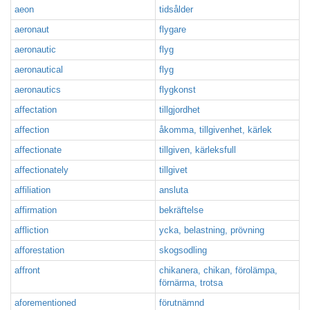
aeon
tidsålder
aeronaut
flygare
aeronautic
flyg
aeronautical
flyg
aeronautics
flygkonst
affectation
tillgjordhet
affection
åkomma, tillgivenhet, kärlek
affectionate
tillgiven, kärleksfull
affectionately
tillgivet
affiliation
ansluta
affirmation
bekräftelse
affliction
ycka, belastning, prövning
afforestation
skogsodling
affront
chikanera, chikan, förolämpa,
förnärma, trotsa
aforementioned
förutnämnd