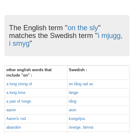
The English term "
on the sly
"
matches the Swedish term "
i mjugg,
i smyg
"
other english words that
Swedish :
include "on" :
a long string of
en lång rad av
a long time
länge
a pair of tongs
tång
aaron
aron
Aaron's rod
kungsljus
abandon
överge, lämna