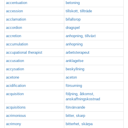
accentuation
betoning
accession
tillskott, tillträde
acclamation
bifallsrop
accordion
dragspel
accretion
anhopning, tillväxt
accumulation
anhopning
accupational therapist
arbetsterapeut
accusation
anklagelse
accysation
beskyllning
acetone
aceton
acidification
försurning
acquisition
följning, åtkomst,
anskaffningskostnad
acquisitions
förvärvande
acrimonious
bitter, skarp
acrimony
bitterhet, skärpa