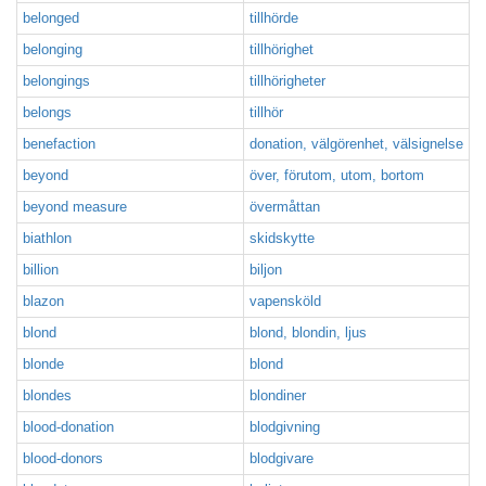
belonged
tillhörde
belonging
tillhörighet
belongings
tillhörigheter
belongs
tillhör
benefaction
donation, välgörenhet, välsignelse
beyond
över, förutom, utom, bortom
beyond measure
övermåttan
biathlon
skidskytte
billion
biljon
blazon
vapensköld
blond
blond, blondin, ljus
blonde
blond
blondes
blondiner
blood-donation
blodgivning
blood-donors
blodgivare