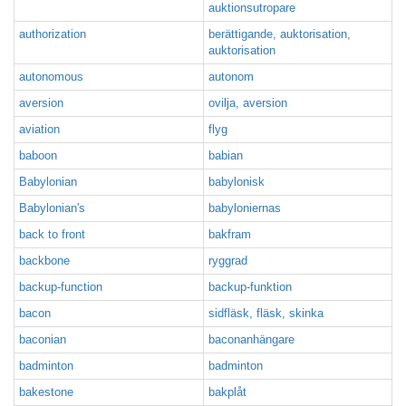
auktionsutropare
authorization
berättigande, auktorisation,
auktorisation
autonomous
autonom
aversion
ovilja, aversion
aviation
flyg
baboon
babian
Babylonian
babylonisk
Babylonian's
babyloniernas
back to front
bakfram
backbone
ryggrad
backup-function
backup-funktion
bacon
sidfläsk, fläsk, skinka
baconian
baconanhängare
badminton
badminton
bakestone
bakplåt