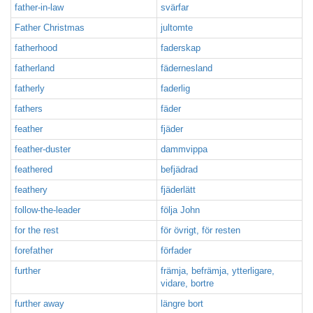
father-in-law
svärfar
Father Christmas
jultomte
fatherhood
faderskap
fatherland
fädernesland
fatherly
faderlig
fathers
fäder
feather
fjäder
feather-duster
dammvippa
feathered
befjädrad
feathery
fjäderlätt
follow-the-leader
följa John
for the rest
för övrigt, för resten
forefather
förfader
further
främja, befrämja, ytterligare,
vidare, bortre
further away
längre bort