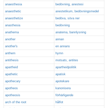
anaesthesia
bedövning, anestesi
anaesthetic
anestetikum, bedövningsmedel
anaesthetize
bedöva, söva ner
anasthesia
bedövning
anathema
anatema, bannlysning
another
annan
another's
en annans
anthem
hymn
antithesis
motsats, antites
apartheid
apartheidpolitik
apathetic
apatisk
apothecary
apotekare
apotheos
kanonisera
apotheosis
förhärligande
arch of the root
hålfot