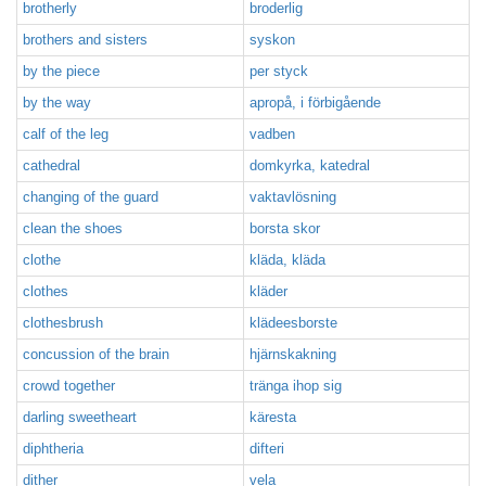
brotherly
broderlig
brothers and sisters
syskon
by the piece
per styck
by the way
apropå, i förbigående
calf of the leg
vadben
cathedral
domkyrka, katedral
changing of the guard
vaktavlösning
clean the shoes
borsta skor
clothe
kläda, kläda
clothes
kläder
clothesbrush
klädeesborste
concussion of the brain
hjärnskakning
crowd together
tränga ihop sig
darling sweetheart
käresta
diphtheria
difteri
dither
vela