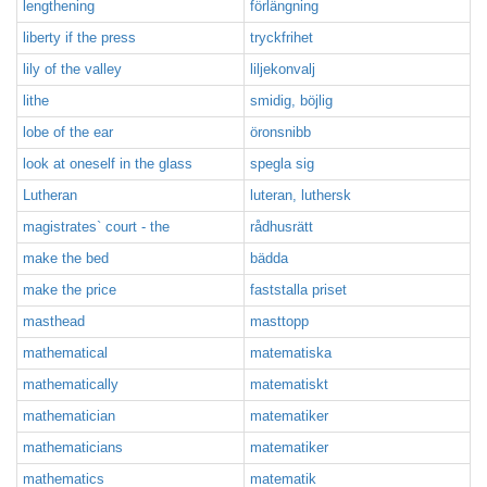
lengthening
förlängning
liberty if the press
tryckfrihet
lily of the valley
liljekonvalj
lithe
smidig, böjlig
lobe of the ear
öronsnibb
look at oneself in the glass
spegla sig
Lutheran
luteran, luthersk
magistrates` court - the
rådhusrätt
make the bed
bädda
make the price
faststalla priset
masthead
masttopp
mathematical
matematiska
mathematically
matematiskt
mathematician
matematiker
mathematicians
matematiker
mathematics
matematik