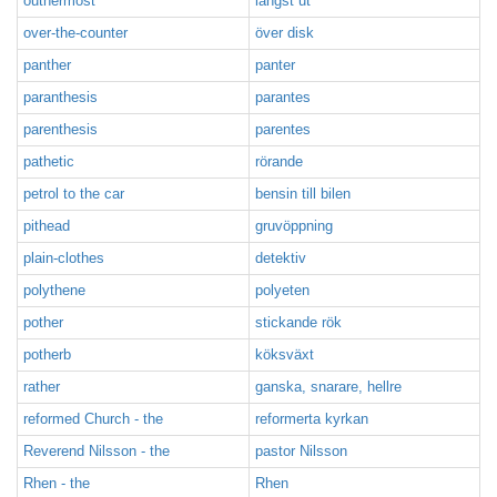
outhermost
längst ut
over-the-counter
över disk
panther
panter
paranthesis
parantes
parenthesis
parentes
pathetic
rörande
petrol to the car
bensin till bilen
pithead
gruvöppning
plain-clothes
detektiv
polythene
polyeten
pother
stickande rök
potherb
köksväxt
rather
ganska, snarare, hellre
reformed Church - the
reformerta kyrkan
Reverend Nilsson - the
pastor Nilsson
Rhen - the
Rhen