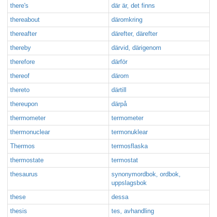
there's
där är, det finns
thereabout
däromkring
thereafter
därefter, därefter
thereby
därvid, därigenom
therefore
därför
thereof
därom
thereto
därtill
thereupon
därpå
thermometer
termometer
thermonuclear
termonuklear
Thermos
termosflaska
thermostate
termostat
thesaurus
synonymordbok, ordbok,
uppslagsbok
these
dessa
thesis
tes, avhandling