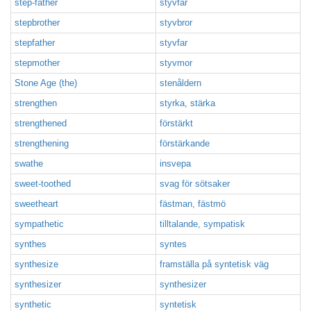
step-father
styvfar
stepbrother
styvbror
stepfather
styvfar
stepmother
styvmor
Stone Age (the)
stenåldern
strengthen
styrka, stärka
strengthened
förstärkt
strengthening
förstärkande
swathe
insvepa
sweet-toothed
svag för sötsaker
sweetheart
fästman, fästmö
sympathetic
tilltalande, sympatisk
synthes
syntes
synthesize
framställa på syntetisk väg
synthesizer
synthesizer
synthetic
syntetisk