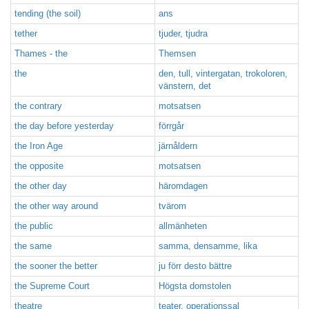
tending (the soil)
ans
tether
tjuder, tjudra
Thames - the
Themsen
the
den, tull, vintergatan, trokoloren,
vänstern, det
the contrary
motsatsen
the day before yesterday
förrgår
the Iron Age
järnåldern
the opposite
motsatsen
the other day
häromdagen
the other way around
tvärom
the public
allmänheten
the same
samma, densamme, lika
the sooner the better
ju förr desto bättre
the Supreme Court
Högsta domstolen
theatre
teater, operationssal