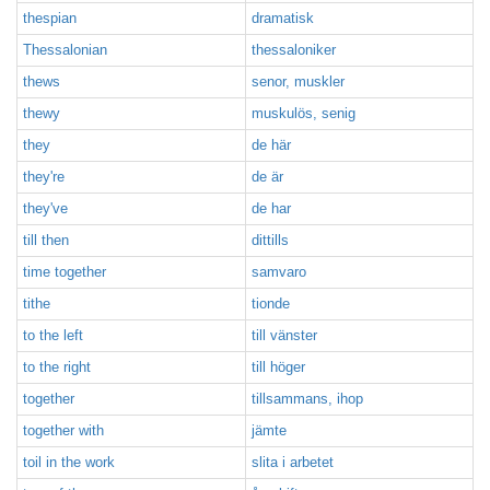
thespian
dramatisk
Thessalonian
thessaloniker
thews
senor, muskler
thewy
muskulös, senig
they
de här
they're
de är
they've
de har
till then
dittills
time together
samvaro
tithe
tionde
to the left
till vänster
to the right
till höger
together
tillsammans, ihop
together with
jämte
toil in the work
slita i arbetet