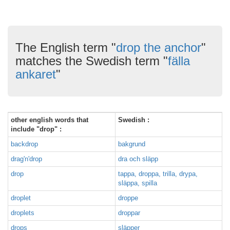
The English term "
drop the anchor
"
matches the Swedish term "
fälla
ankaret
"
other english words that
Swedish :
include "drop" :
backdrop
bakgrund
drag'n'drop
dra och släpp
drop
tappa, droppa, trilla, drypa,
släppa, spilla
droplet
droppe
droplets
droppar
drops
släpper