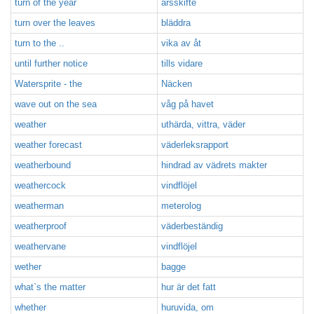
turn of the year
årsskifte
turn over the leaves
bläddra
turn to the ..
vika av åt
until further notice
tills vidare
Watersprite - the
Näcken
wave out on the sea
våg på havet
weather
uthärda, vittra, väder
weather forecast
väderleksrapport
weatherbound
hindrad av vädrets makter
weathercock
vindflöjel
weatherman
meterolog
weatherproof
väderbeständig
weathervane
vindflöjel
wether
bagge
what`s the matter
hur är det fatt
whether
huruvida, om