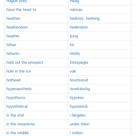
Hague (the)
Haag
have the heart to
nännas
heathen
hednisk, hedning
heathendom
hedendom
heather
ljung
hither
hit
hitherto
hittills
hold out the prospect
förespegla
hole in the ice
vak
hothead
brushuvud
hyperaesthetic
överkänslig
hypothesis
hypotes
hypothetical
hypotetisk
in the end
i längden
in the meantime
under tiden
in the middle
i mitten