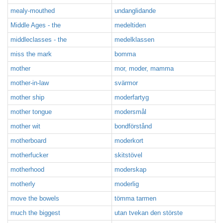
mealy-mouthed
undanglidande
Middle Ages - the
medeltiden
middleclasses - the
medelklassen
miss the mark
bomma
mother
mor, moder, mamma
mother-in-law
svärmor
mother ship
moderfartyg
mother tongue
modersmål
mother wit
bondförstånd
motherboard
moderkort
motherfucker
skitstövel
motherhood
moderskap
motherly
moderlig
move the bowels
tömma tarmen
much the biggest
utan tvekan den störste