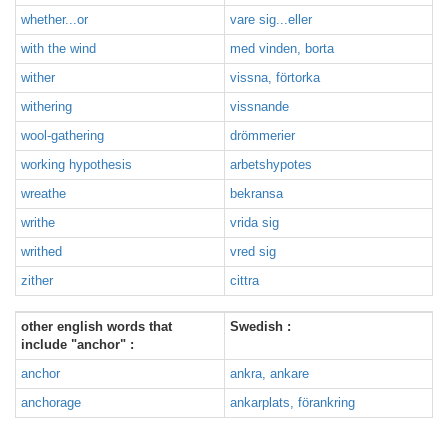
whether...or
vare sig...eller
with the wind
med vinden, borta
wither
vissna, förtorka
withering
vissnande
wool-gathering
drömmerier
working hypothesis
arbetshypotes
wreathe
bekransa
writhe
vrida sig
writhed
vred sig
zither
cittra
other english words that
Swedish :
include "anchor" :
anchor
ankra, ankare
anchorage
ankarplats, förankring