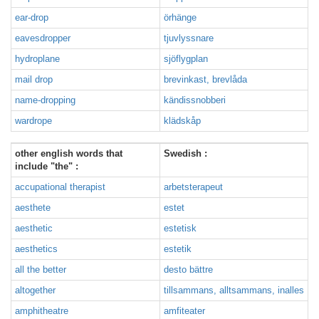
ear-drop
örhänge
eavesdropper
tjuvlyssnare
hydroplane
sjöflygplan
mail drop
brevinkast, brevlåda
name-dropping
kändissnobberi
wardrope
klädskåp
other english words that
Swedish :
include "the" :
accupational therapist
arbetsterapeut
aesthete
estet
aesthetic
estetisk
aesthetics
estetik
all the better
desto bättre
altogether
tillsammans, alltsammans, inalles
amphitheatre
amfiteater