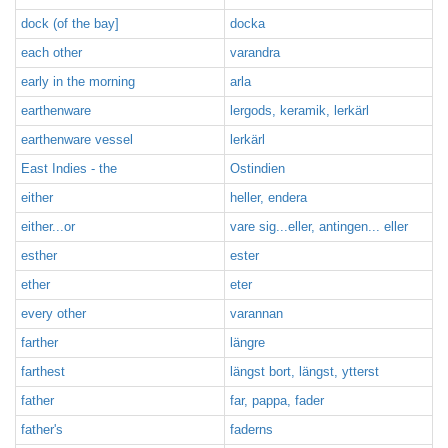
dock (of the bay]
docka
each other
varandra
early in the morning
arla
earthenware
lergods, keramik, lerkärl
earthenware vessel
lerkärl
East Indies - the
Ostindien
either
heller, endera
either...or
vare sig...eller, antingen... eller
esther
ester
ether
eter
every other
varannan
farther
längre
farthest
längst bort, längst, ytterst
father
far, pappa, fader
father's
faderns