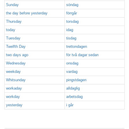
Sunday
söndag
the day before yesterday
förrgår
Thursday
torsdag
today
idag
Tuesday
tisdag
Twelfth Day
trettondagen
two days ago
för två dagar sedan
Wednesday
onsdag
weekday
vardag
Whitsunday
pingstdagen
workaday
alldaglig
workday
arbetsdag
yesterday
i går