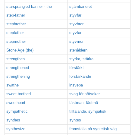
starsprangled banner - the
stjärnbaneret
step-father
styvfar
stepbrother
styvbror
stepfather
styvfar
stepmother
styvmor
Stone Age (the)
stenåldern
strengthen
styrka, stärka
strengthened
förstärkt
strengthening
förstärkande
swathe
insvepa
sweet-toothed
svag för sötsaker
sweetheart
fästman, fästmö
sympathetic
tilltalande, sympatisk
synthes
syntes
synthesize
framställa på syntetisk väg