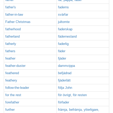
father's
faderns
father-in-law
svärfar
Father Christmas
jultomte
fatherhood
faderskap
fatherland
fädernesland
fatherly
faderlig
fathers
fäder
feather
fjäder
feather-duster
dammvippa
feathered
befjädrad
feathery
fjäderlätt
follow-the-leader
följa John
for the rest
för övrigt, för resten
forefather
förfader
further
främja, befrämja, ytterligare,