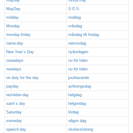
mayday
första maj
MayDay
S.O.S.
midday
middag
Monday
måndag
monday-friday
måndag till fredag
name-day
namnsdag
New Year`s Day
nyårsdagen
nowadays
nu för tiden
nowdays
nu för tiden
on duty for the day
jourhavande
payday
avlöningsdag
red-letter-day
helgdag
saint´s day
helgondag
Saturday
lördag
someday
någon dag
speech-day
skolavslutning