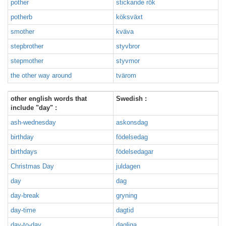
pother
stickande rök
potherb
köksväxt
smother
kväva
stepbrother
styvbror
stepmother
styvmor
the other way around
tvärom
other english words that
Swedish :
include "day" :
ash-wednesday
askonsdag
birthday
födelsedag
birthdays
födelsedagar
Christmas Day
juldagen
day
dag
day-break
gryning
day-time
dagtid
day-to-day
dagliga