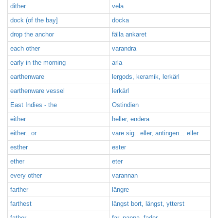
dither
vela
dock (of the bay]
docka
drop the anchor
fälla ankaret
each other
varandra
early in the morning
arla
earthenware
lergods, keramik, lerkärl
earthenware vessel
lerkärl
East Indies - the
Ostindien
either
heller, endera
either...or
vare sig...eller, antingen... eller
esther
ester
ether
eter
every other
varannan
farther
längre
farthest
längst bort, längst, ytterst
father
far, pappa, fader