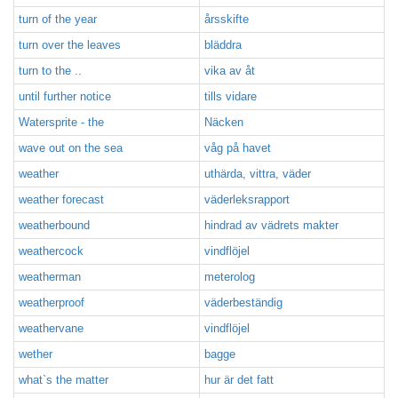
turn of the year
årsskifte
turn over the leaves
bläddra
turn to the ..
vika av åt
until further notice
tills vidare
Watersprite - the
Näcken
wave out on the sea
våg på havet
weather
uthärda, vittra, väder
weather forecast
väderleksrapport
weatherbound
hindrad av vädrets makter
weathercock
vindflöjel
weatherman
meterolog
weatherproof
väderbeständig
weathervane
vindflöjel
wether
bagge
what`s the matter
hur är det fatt