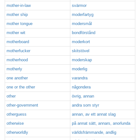
mother-in-law
svärmor
mother ship
moderfartyg
mother tongue
modersmål
mother wit
bondförstånd
motherboard
moderkort
motherfucker
skitstövel
motherhood
moderskap
motherly
moderlig
one another
varandra
one or the other
någondera
other
övrig, annan
other-government
andra som styr
otherguess
annan, av ett annat slag
otherwise
på annat sätt, annars, anorlunda
otherworldly
världsfrämmande, andlig