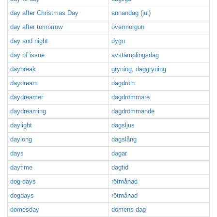
day after Christmas Day
annandag (jul)
day after tomorrow
övermorgon
day and night
dygn
day of issue
avstämplingsdag
daybreak
gryning, daggryning
daydream
dagdröm
daydreamer
dagdrömmare
daydreaming
dagdrömmande
daylight
dagsljus
daylong
dagslång
days
dagar
daytime
dagtid
dog-days
rötmånad
dogdays
rötmånad
domesday
domens dag