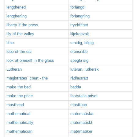
lengthened
förlängd
lengthening
förlängning
liberty if the press
tryckfrihet
lily of the valley
liljekonvalj
lithe
smidig, böjlig
lobe of the ear
öronsnibb
look at oneself in the glass
spegla sig
Lutheran
luteran, luthersk
magistrates` court - the
rådhusrätt
make the bed
bädda
make the price
faststalla priset
masthead
masttopp
mathematical
matematiska
mathematically
matematiskt
mathematician
matematiker