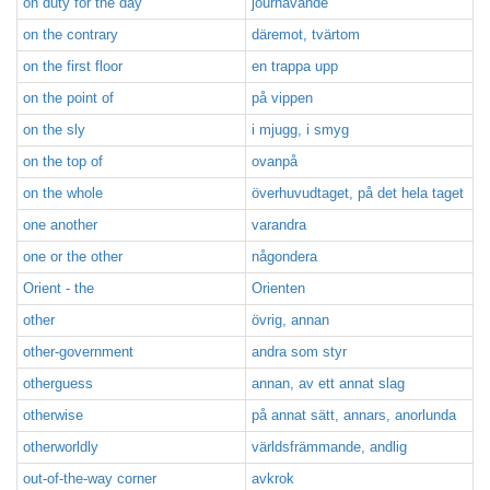
on duty for the day
jourhavande
on the contrary
däremot, tvärtom
on the first floor
en trappa upp
on the point of
på vippen
on the sly
i mjugg, i smyg
on the top of
ovanpå
on the whole
överhuvudtaget, på det hela taget
one another
varandra
one or the other
någondera
Orient - the
Orienten
other
övrig, annan
other-government
andra som styr
otherguess
annan, av ett annat slag
otherwise
på annat sätt, annars, anorlunda
otherworldly
världsfrämmande, andlig
out-of-the-way corner
avkrok