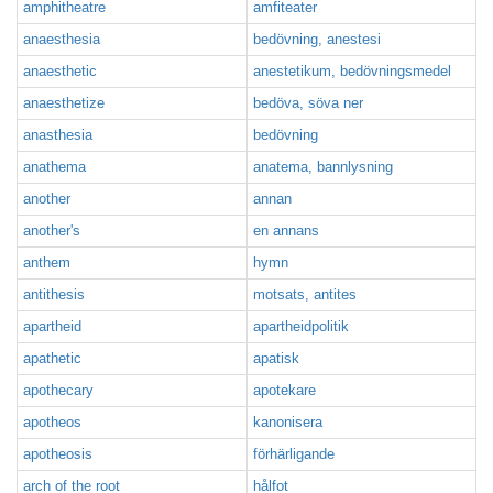
amphitheatre
amfiteater
anaesthesia
bedövning, anestesi
anaesthetic
anestetikum, bedövningsmedel
anaesthetize
bedöva, söva ner
anasthesia
bedövning
anathema
anatema, bannlysning
another
annan
another's
en annans
anthem
hymn
antithesis
motsats, antites
apartheid
apartheidpolitik
apathetic
apatisk
apothecary
apotekare
apotheos
kanonisera
apotheosis
förhärligande
arch of the root
hålfot