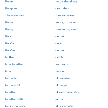
thesis
tes, avhandling
thespian
dramatisk
Thessalonian
thessaloniker
thews
senor, muskler
thewy
muskulös, senig
they
de här
they're
de är
they've
de har
till then
dittills
time together
samvaro
tithe
tionde
to the left
till vänster
to the right
till höger
together
tillsammans, ihop
together with
jämte
toil in the work
slita i arbetet