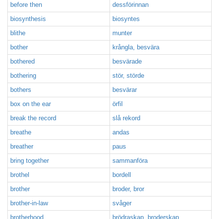
before then
dessförinnan
biosynthesis
biosyntes
blithe
munter
bother
krångla, besvära
bothered
besvärade
bothering
stör, störde
bothers
besvärar
box on the ear
örfil
break the record
slå rekord
breathe
andas
breather
paus
bring together
sammanföra
brothel
bordell
brother
broder, bror
brother-in-law
svåger
brotherhood
brödraskap, broderskap