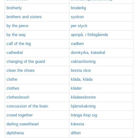
brotherly
broderlig
brothers and sisters
syskon
by the piece
per styck
by the way
apropå, i förbigående
calf of the leg
vadben
cathedral
domkyrka, katedral
changing of the guard
vaktavlösning
clean the shoes
borsta skor
clothe
kläda, kläda
clothes
kläder
clothesbrush
klädeesborste
concussion of the brain
hjärnskakning
crowd together
tränga ihop sig
darling sweetheart
käresta
diphtheria
difteri