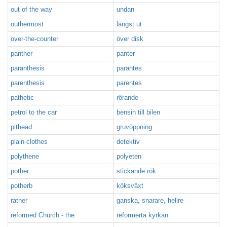
out of the way
undan
outhermost
längst ut
over-the-counter
över disk
panther
panter
paranthesis
parantes
parenthesis
parentes
pathetic
rörande
petrol to the car
bensin till bilen
pithead
gruvöppning
plain-clothes
detektiv
polythene
polyeten
pother
stickande rök
potherb
köksväxt
rather
ganska, snarare, hellre
reformed Church - the
reformerta kyrkan