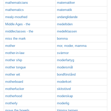
mathematicians
matematiker
mathematics
matematik
mealy-mouthed
undanglidande
Middle Ages - the
medeltiden
middleclasses - the
medelklassen
miss the mark
bomma
mother
mor, moder, mamma
mother-in-law
svärmor
mother ship
moderfartyg
mother tongue
modersmål
mother wit
bondförstånd
motherboard
moderkort
motherfucker
skitstövel
motherhood
moderskap
motherly
moderlig
move the bowels
tömma tarmen