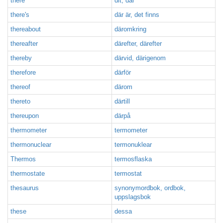
there
dit, där
there's
där är, det finns
thereabout
däromkring
thereafter
därefter, därefter
thereby
därvid, därigenom
therefore
därför
thereof
därom
thereto
därtill
thereupon
därpå
thermometer
termometer
thermonuclear
termonuklear
Thermos
termosflaska
thermostate
termostat
thesaurus
synonymordbok, ordbok,
uppslagsbok
these
dessa