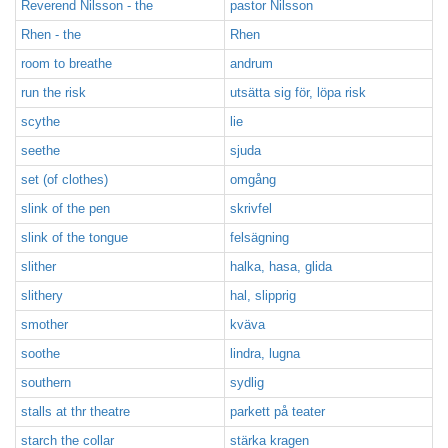
Reverend Nilsson - the
pastor Nilsson
Rhen - the
Rhen
room to breathe
andrum
run the risk
utsätta sig för, löpa risk
scythe
lie
seethe
sjuda
set (of clothes)
omgång
slink of the pen
skrivfel
slink of the tongue
felsägning
slither
halka, hasa, glida
slithery
hal, slipprig
smother
kväva
soothe
lindra, lugna
southern
sydlig
stalls at thr theatre
parkett på teater
starch the collar
stärka kragen