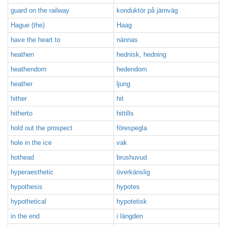
guard on the railway
konduktör på järnväg
Hague (the)
Haag
have the heart to
nännas
heathen
hednisk, hedning
heathendom
hedendom
heather
ljung
hither
hit
hitherto
hittills
hold out the prospect
förespegla
hole in the ice
vak
hothead
brushuvud
hyperaesthetic
överkänslig
hypothesis
hypotes
hypothetical
hypotetisk
in the end
i längden