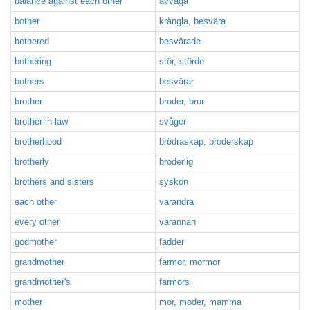
balance against each other
avväga
bother
krångla, besvära
bothered
besvärade
bothering
stör, störde
bothers
besvärar
brother
broder, bror
brother-in-law
svåger
brotherhood
brödraskap, broderskap
brotherly
broderlig
brothers and sisters
syskon
each other
varandra
every other
varannan
godmother
fadder
grandmother
farmor, mormor
grandmother's
farmors
mother
mor, moder, mamma