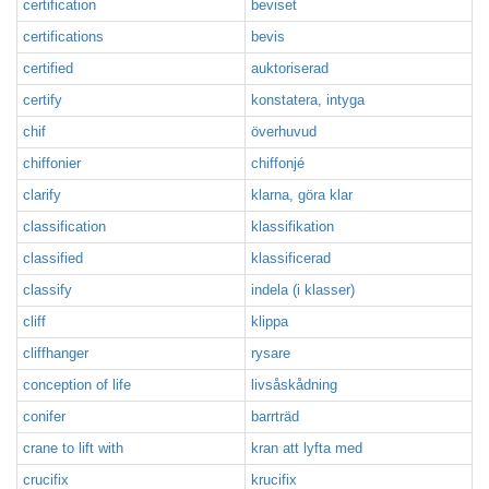
certification
beviset
certifications
bevis
certified
auktoriserad
certify
konstatera, intyga
chif
överhuvud
chiffonier
chiffonjé
clarify
klarna, göra klar
classification
klassifikation
classified
klassificerad
classify
indela (i klasser)
cliff
klippa
cliffhanger
rysare
conception of life
livsåskådning
conifer
barrträd
crane to lift with
kran att lyfta med
crucifix
krucifix