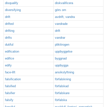
disqualify
diskvalificera
diversifying
görs om
drift
avdrift, vandra
drifted
vandrade
drifting
drift
drifts
vandrar
dutiful
plikttrogen
edification
uppbyggelse
edifice
byggnad
edify
uppbygga
face-lift
ansikslyftning
falsification
förfalskning
falsified
förfalskad
falsifier
förfalskare
falsify
förfalska
fanciful
nyckfull, fantasi, romantisk