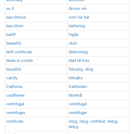
as if
liksom om
bacciferous
som har bär
bacciform
bärformig
bailiff
fogde
beautiful
skön
birth certificate
åldersintyg
blade to a knife
blad till kniv
bountiful
frikostig, riklig
calcify
förkalka
California
Kalifornien
cauliflower
blomkål
centrifugal
centrifugal
centrifuges
centrifuger
certificate
intyg, intyg, certifikat, betyg,
betyg