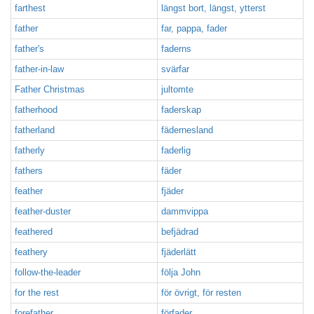
farthest
längst bort, längst, ytterst
father
far, pappa, fader
father's
faderns
father-in-law
svärfar
Father Christmas
jultomte
fatherhood
faderskap
fatherland
fädernesland
fatherly
faderlig
fathers
fäder
feather
fjäder
feather-duster
dammvippa
feathered
befjädrad
feathery
fjäderlätt
follow-the-leader
följa John
for the rest
för övrigt, för resten
forefather
förfader