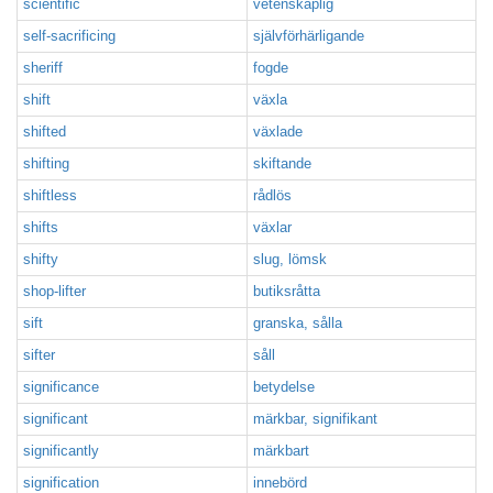
scientific
vetenskaplig
self-sacrificing
självförhärligande
sheriff
fogde
shift
växla
shifted
växlade
shifting
skiftande
shiftless
rådlös
shifts
växlar
shifty
slug, lömsk
shop-lifter
butiksråtta
sift
granska, sålla
sifter
såll
significance
betydelse
significant
märkbar, signifikant
significantly
märkbart
signification
innebörd