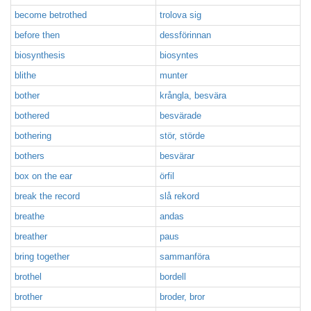
become betrothed
trolova sig
before then
dessförinnan
biosynthesis
biosyntes
blithe
munter
bother
krångla, besvära
bothered
besvärade
bothering
stör, störde
bothers
besvärar
box on the ear
örfil
break the record
slå rekord
breathe
andas
breather
paus
bring together
sammanföra
brothel
bordell
brother
broder, bror