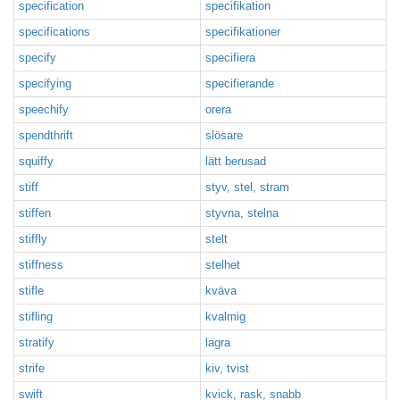
specification
specifikation
specifications
specifikationer
specify
specifiera
specifying
specifierande
speechify
orera
spendthrift
slösare
squiffy
lätt berusad
stiff
styv, stel, stram
stiffen
styvna, stelna
stiffly
stelt
stiffness
stelhet
stifle
kväva
stifling
kvalmig
stratify
lagra
strife
kiv, tvist
swift
kvick, rask, snabb