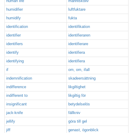
human life
människoliv
humidifier
luftfuktare
humidify
fukta
identification
identifikation
identifier
identifieraren
identifiers
identifierare
identify
identifiera
identifying
identifiera
if
om, om, ifall
indemnification
skadeersättning
indifference
likgiltighet
indifferent to
likgiltig för
insignificant
betydelselös
jack-knife
fällkniv
jellify
göra till gel
jiff
genast, ögonblick