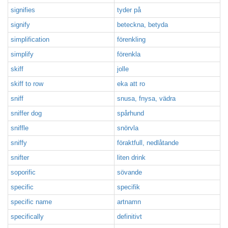
signifies
tyder på
signify
beteckna, betyda
simplification
förenkling
simplify
förenkla
skiff
jolle
skiff to row
eka att ro
sniff
snusa, fnysa, vädra
sniffer dog
spårhund
sniffle
snörvla
sniffy
föraktfull, nedlåtande
snifter
liten drink
soporific
sövande
specific
specifik
specific name
artnamn
specifically
definitivt