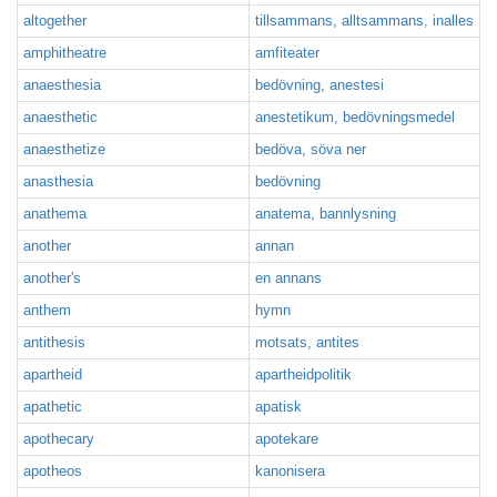
altogether
tillsammans, alltsammans, inalles
amphitheatre
amfiteater
anaesthesia
bedövning, anestesi
anaesthetic
anestetikum, bedövningsmedel
anaesthetize
bedöva, söva ner
anasthesia
bedövning
anathema
anatema, bannlysning
another
annan
another's
en annans
anthem
hymn
antithesis
motsats, antites
apartheid
apartheidpolitik
apathetic
apatisk
apothecary
apotekare
apotheos
kanonisera