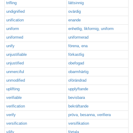
trifling
lättsinnig
undignified
ovärdig
unification
enande
uniform
enhetlig, likformig, uniform
uniformed
uniformerad
unify
förena, ena
unjustifiable
förkastlig
unjustified
obefogad
unmerciful
obarmhärtig
unmodified
oförändrad
uplifting
upplyftande
verifiable
bevisbara
verification
bekräftande
verify
pröva, besanna, verifiera
versification
versifikation
vilify
förtala