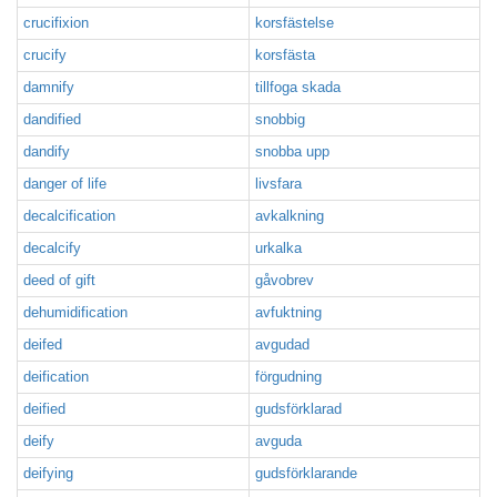
crucifixion
korsfästelse
crucify
korsfästa
damnify
tillfoga skada
dandified
snobbig
dandify
snobba upp
danger of life
livsfara
decalcification
avkalkning
decalcify
urkalka
deed of gift
gåvobrev
dehumidification
avfuktning
deifed
avgudad
deification
förgudning
deified
gudsförklarad
deify
avguda
deifying
gudsförklarande