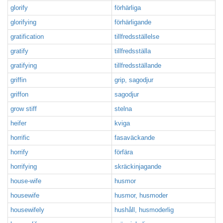
glorify
förhärliga
glorifying
förhärligande
gratification
tillfredsställelse
gratify
tillfredsställa
gratifying
tillfredsställande
griffin
grip, sagodjur
griffon
sagodjur
grow stiff
stelna
heifer
kviga
horrific
fasaväckande
horrify
förfära
horrifying
skräckinjagande
house-wife
husmor
housewife
husmor, husmoder
housewifely
hushåll, husmoderlig