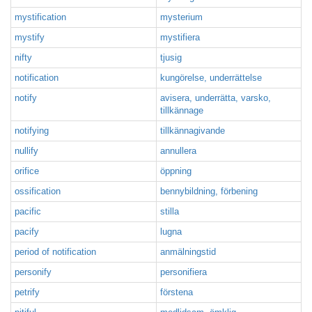
mystification
mysterium
mystify
mystifiera
nifty
tjusig
notification
kungörelse, underrättelse
notify
avisera, underrätta, varsko,
tillkännage
notifying
tillkännagivande
nullify
annullera
orifice
öppning
ossification
bennybildning, förbening
pacific
stilla
pacify
lugna
period of notification
anmälningstid
personify
personifiera
petrify
förstena