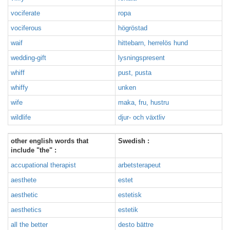
vociferate
ropa
vociferous
högröstad
waif
hittebarn, herrelös hund
wedding-gift
lysningspresent
whiff
pust, pusta
whiffy
unken
wife
maka, fru, hustru
wildlife
djur- och växtliv
other english words that
Swedish :
include "the" :
accupational therapist
arbetsterapeut
aesthete
estet
aesthetic
estetisk
aesthetics
estetik
all the better
desto bättre