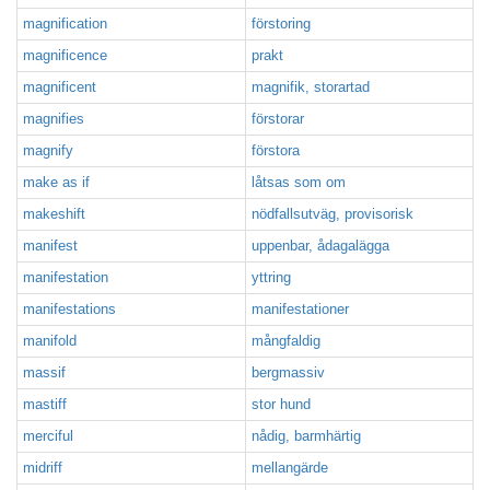
magnification
förstoring
magnificence
prakt
magnificent
magnifik, storartad
magnifies
förstorar
magnify
förstora
make as if
låtsas som om
makeshift
nödfallsutväg, provisorisk
manifest
uppenbar, ådagalägga
manifestation
yttring
manifestations
manifestationer
manifold
mångfaldig
massif
bergmassiv
mastiff
stor hund
merciful
nådig, barmhärtig
midriff
mellangärde