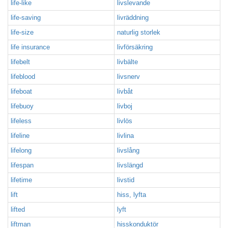
life-like
livslevande
life-saving
livräddning
life-size
naturlig storlek
life insurance
livförsäkring
lifebelt
livbälte
lifeblood
livsnerv
lifeboat
livbåt
lifebuoy
livboj
lifeless
livlös
lifeline
livlina
lifelong
livslång
lifespan
livslängd
lifetime
livstid
lift
hiss, lyfta
lifted
lyft
liftman
hisskonduktör