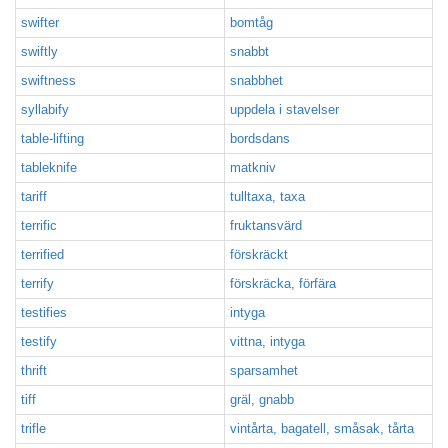
swifter
bomtåg
swiftly
snabbt
swiftness
snabbhet
syllabify
uppdela i stavelser
table-lifting
bordsdans
tableknife
matkniv
tariff
tulltaxa, taxa
terrific
fruktansvärd
terrified
förskräckt
terrify
förskräcka, förfära
testifies
intyga
testify
vittna, intyga
thrift
sparsamhet
tiff
gräl, gnabb
trifle
vintårta, bagatell, småsak, tårta