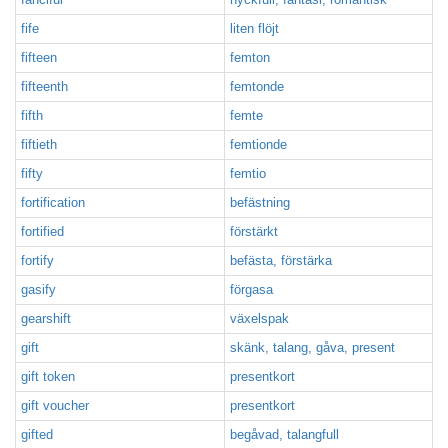
fife
liten flöjt
fifteen
femton
fifteenth
femtonde
fifth
femte
fiftieth
femtionde
fifty
femtio
fortification
befästning
fortified
förstärkt
fortify
befästa, förstärka
gasify
förgasa
gearshift
växelspak
gift
skänk, talang, gåva, present
gift token
presentkort
gift voucher
presentkort
gifted
begåvad, talangfull