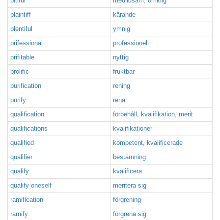
pitiful
medlidsam, ömklig
plaintiff
kärande
plentiful
ymnig
prifessional
professionell
prifitable
nyttig
prolific
fruktbar
purification
rening
purify
rena
qualification
förbehåll, kvalifikation, merit
qualifications
kvalifikationer
qualified
kompetent, kvalificerade
qualifier
bestämning
qualify
kvalificera
qualify oneself
meritera sig
ramification
förgrening
ramify
förgrena sig