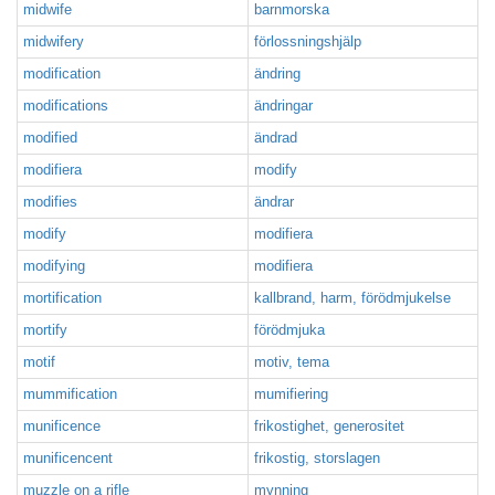
midwife
barnmorska
midwifery
förlossningshjälp
modification
ändring
modifications
ändringar
modified
ändrad
modifiera
modify
modifies
ändrar
modify
modifiera
modifying
modifiera
mortification
kallbrand, harm, förödmjukelse
mortify
förödmjuka
motif
motiv, tema
mummification
mumifiering
munificence
frikostighet, generositet
munificencent
frikostig, storslagen
muzzle on a rifle
mynning