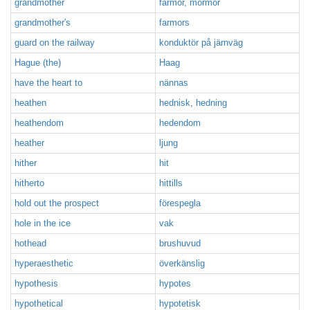
grandmother
farmor, mormor
grandmother's
farmors
guard on the railway
konduktör på järnväg
Hague (the)
Haag
have the heart to
nännas
heathen
hednisk, hedning
heathendom
hedendom
heather
ljung
hither
hit
hitherto
hittills
hold out the prospect
förespegla
hole in the ice
vak
hothead
brushuvud
hyperaesthetic
överkänslig
hypothesis
hypotes
hypothetical
hypotetisk