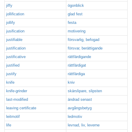
jiffy
ögonblick
jollification
glad fest
jollify
festa
jusification
motivering
justifiable
försvarlig, befogad
justification
försvar, berättigande
justificative
rättfärdigande
justified
rättfärdigat
justify
rättfärdiga
knife
kniv
knife-grinder
skärslipare, slipsten
last-modified
ändrad senast
leaving certificate
avgångsbetyg
leitmotif
ledmotiv
life
levnad, liv, leverne