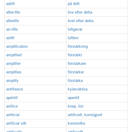
adrift
på drift
after-life
live efter detta
afterlife
livet efter detta
air-rifle
luftgevär
airlift
luftbro
amplification
förstärkning
amplified
förstärkt
amplifier
förstärkare
amplifies
förstärker
amplify
förstärka
antifreeze
kylarvätska
apéritif
aperitif
artifice
knep, list
artificial
artificiell, konstgjord
artificial silk
konstsilke
artificially
artificiellt