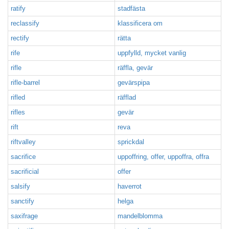
ratify
stadfästa
reclassify
klassificera om
rectify
rätta
rife
uppfylld, mycket vanlig
rifle
räffla, gevär
rifle-barrel
gevärspipa
rifled
räfflad
rifles
gevär
rift
reva
riftvalley
sprickdal
sacrifice
uppoffring, offer, uppoffra, offra
sacrificial
offer
salsify
haverrot
sanctify
helga
saxifrage
mandelblomma