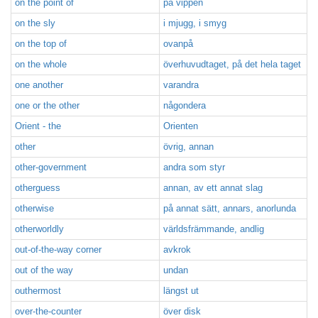
on the point of
på vippen
on the sly
i mjugg, i smyg
on the top of
ovanpå
on the whole
överhuvudtaget, på det hela taget
one another
varandra
one or the other
någondera
Orient - the
Orienten
other
övrig, annan
other-government
andra som styr
otherguess
annan, av ett annat slag
otherwise
på annat sätt, annars, anorlunda
otherworldly
världsfrämmande, andlig
out-of-the-way corner
avkrok
out of the way
undan
outhermost
längst ut
over-the-counter
över disk