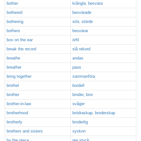
bother
krångla, besvära
bothered
besvärade
bothering
stör, störde
bothers
besvärar
box on the ear
örfil
break the record
slå rekord
breathe
andas
breather
paus
bring together
sammanföra
brothel
bordell
brother
broder, bror
brother-in-law
svåger
brotherhood
brödraskap, broderskap
brotherly
broderlig
brothers and sisters
syskon
by the piece
per styck