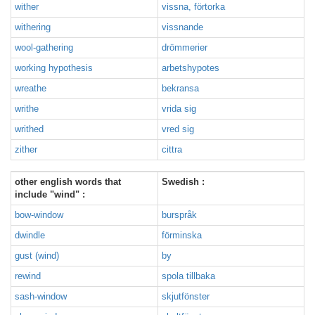
wither
vissna, förtorka
withering
vissnande
wool-gathering
drömmerier
working hypothesis
arbetshypotes
wreathe
bekransa
writhe
vrida sig
writhed
vred sig
zither
cittra
other english words that
Swedish :
include "wind" :
bow-window
burspråk
dwindle
förminska
gust (wind)
by
rewind
spola tillbaka
sash-window
skjutfönster