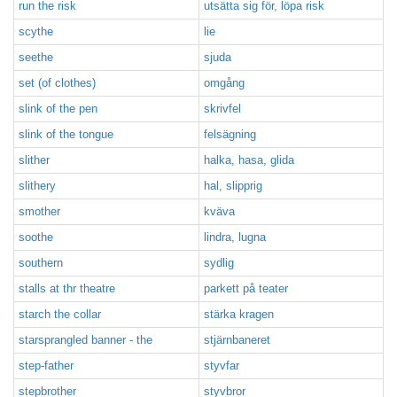
run the risk
utsätta sig för, löpa risk
scythe
lie
seethe
sjuda
set (of clothes)
omgång
slink of the pen
skrivfel
slink of the tongue
felsägning
slither
halka, hasa, glida
slithery
hal, slipprig
smother
kväva
soothe
lindra, lugna
southern
sydlig
stalls at thr theatre
parkett på teater
starch the collar
stärka kragen
starsprangled banner - the
stjärnbaneret
step-father
styvfar
stepbrother
styvbror