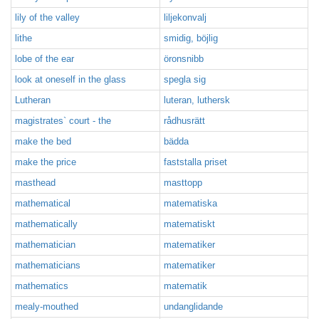
lily of the valley
liljekonvalj
lithe
smidig, böjlig
lobe of the ear
öronsnibb
look at oneself in the glass
spegla sig
Lutheran
luteran, luthersk
magistrates` court - the
rådhusrätt
make the bed
bädda
make the price
faststalla priset
masthead
masttopp
mathematical
matematiska
mathematically
matematiskt
mathematician
matematiker
mathematicians
matematiker
mathematics
matematik
mealy-mouthed
undanglidande