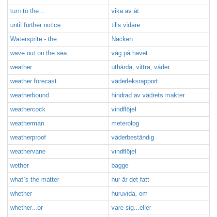
turn to the ..
vika av åt
until further notice
tills vidare
Watersprite - the
Näcken
wave out on the sea
våg på havet
weather
uthärda, vittra, väder
weather forecast
väderleksrapport
weatherbound
hindrad av vädrets makter
weathercock
vindflöjel
weatherman
meterolog
weatherproof
väderbeständig
weathervane
vindflöjel
wether
bagge
what`s the matter
hur är det fatt
whether
huruvida, om
whether...or
vare sig...eller