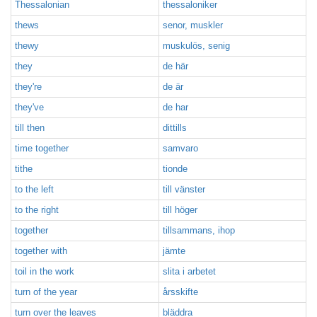
Thessalonian
thessaloniker
thews
senor, muskler
thewy
muskulös, senig
they
de här
they're
de är
they've
de har
till then
dittills
time together
samvaro
tithe
tionde
to the left
till vänster
to the right
till höger
together
tillsammans, ihop
together with
jämte
toil in the work
slita i arbetet
turn of the year
årsskifte
turn over the leaves
bläddra