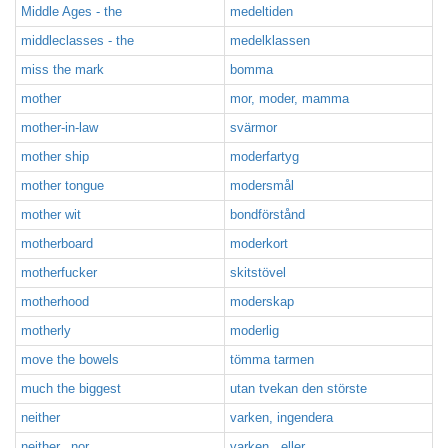
Middle Ages - the
medeltiden
middleclasses - the
medelklassen
miss the mark
bomma
mother
mor, moder, mamma
mother-in-law
svärmor
mother ship
moderfartyg
mother tongue
modersmål
mother wit
bondförstånd
motherboard
moderkort
motherfucker
skitstövel
motherhood
moderskap
motherly
moderlig
move the bowels
tömma tarmen
much the biggest
utan tvekan den störste
neither
varken, ingendera
neither...nor
varken...eller