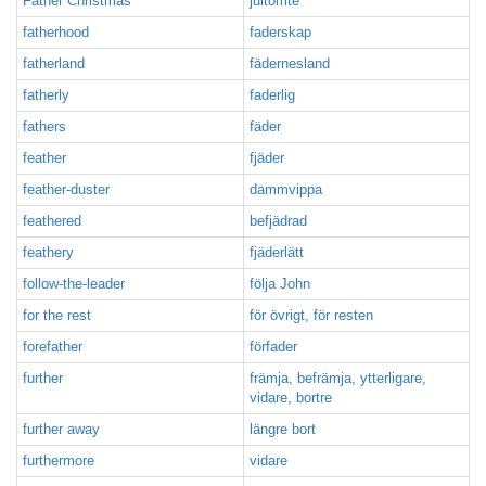
Father Christmas
jultomte
fatherhood
faderskap
fatherland
fädernesland
fatherly
faderlig
fathers
fäder
feather
fjäder
feather-duster
dammvippa
feathered
befjädrad
feathery
fjäderlätt
follow-the-leader
följa John
for the rest
för övrigt, för resten
forefather
förfader
further
främja, befrämja, ytterligare,
vidare, bortre
further away
längre bort
furthermore
vidare