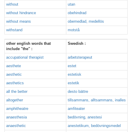
without
utan
without hindrance
obehindrad
without means
obemedlad, medellös
withstand
motstå
other english words that
Swedish :
include "the" :
accupational therapist
arbetsterapeut
aesthete
estet
aesthetic
estetisk
aesthetics
estetik
all the better
desto bättre
altogether
tillsammans, alltsammans, inalles
amphitheatre
amfiteater
anaesthesia
bedövning, anestesi
anaesthetic
anestetikum, bedövningsmedel