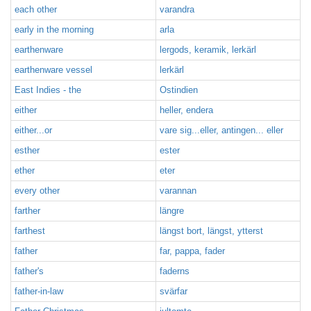
each other
varandra
early in the morning
arla
earthenware
lergods, keramik, lerkärl
earthenware vessel
lerkärl
East Indies - the
Ostindien
either
heller, endera
either...or
vare sig...eller, antingen... eller
esther
ester
ether
eter
every other
varannan
farther
längre
farthest
längst bort, längst, ytterst
father
far, pappa, fader
father's
faderns
father-in-law
svärfar