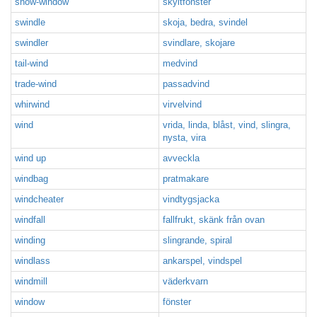
show-window
skyltfönster
swindle
skoja, bedra, svindel
swindler
svindlare, skojare
tail-wind
medvind
trade-wind
passadvind
whirwind
virvelvind
wind
vrida, linda, blåst, vind, slingra,
nysta, vira
wind up
avveckla
windbag
pratmakare
windcheater
vindtygsjacka
windfall
fallfrukt, skänk från ovan
winding
slingrande, spiral
windlass
ankarspel, vindspel
windmill
väderkvarn
window
fönster