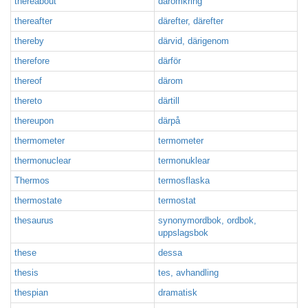
thereabout
däromkring
thereafter
därefter, därefter
thereby
därvid, därigenom
therefore
därför
thereof
därom
thereto
därtill
thereupon
därpå
thermometer
termometer
thermonuclear
termonuklear
Thermos
termosflaska
thermostate
termostat
thesaurus
synonymordbok, ordbok,
uppslagsbok
these
dessa
thesis
tes, avhandling
thespian
dramatisk