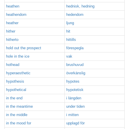
heathen
hednisk, hedning
heathendom
hedendom
heather
ljung
hither
hit
hitherto
hittills
hold out the prospect
förespegla
hole in the ice
vak
hothead
brushuvud
hyperaesthetic
överkänslig
hypothesis
hypotes
hypothetical
hypotetisk
in the end
i längden
in the meantime
under tiden
in the middle
i mitten
in the mood for
upplagd för