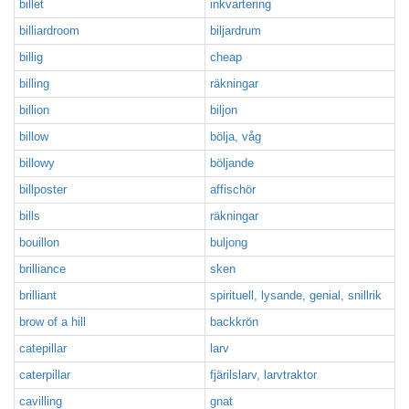
billet
inkvartering
billiardroom
biljardrum
billig
cheap
billing
räkningar
billion
biljon
billow
bölja, våg
billowy
böljande
billposter
affischör
bills
räkningar
bouillon
buljong
brilliance
sken
brilliant
spirituell, lysande, genial, snillrik
brow of a hill
backkrön
catepillar
larv
caterpillar
fjärilslarv, larvtraktor
cavilling
gnat