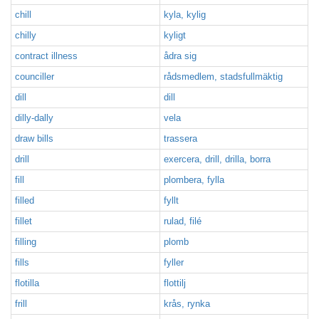
chill
kyla, kylig
chilly
kyligt
contract illness
ådra sig
counciller
rådsmedlem, stadsfullmäktig
dill
dill
dilly-dally
vela
draw bills
trassera
drill
exercera, drill, drilla, borra
fill
plombera, fylla
filled
fyllt
fillet
rulad, filé
filling
plomb
fills
fyller
flotilla
flottilj
frill
krås, rynka