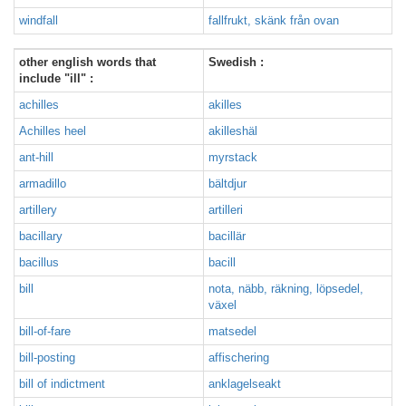
windfall
fallfrukt, skänk från ovan
other english words that
Swedish :
include "ill" :
achilles
akilles
Achilles heel
akilleshäl
ant-hill
myrstack
armadillo
bältdjur
artillery
artilleri
bacillary
bacillär
bacillus
bacill
bill
nota, näbb, räkning, löpsedel,
växel
bill-of-fare
matsedel
bill-posting
affischering
bill of indictment
anklagelseakt