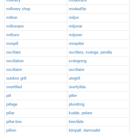
millinery
modevaror
millinery shop
modeaffär
million
miljon
millionaire
miljonär
millions
miljoner
minipill
minipiller
oscillate
oscillera, svänga, pendla
oscillation
svängning
oscillator
oscillator
outdoor grill
utegrill
overfilled
överfyllda
pill
piller
pillage
plundring
pillar
kudde, pelare
pillar-box
brevlåda
pillion
bönpall, damsadel