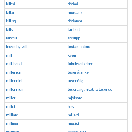
killed
dödad
killer
mördare
killing
dödande
kills
tar bort
landfill
soptipp
leave by will
testamentera
mill
kvarn
mill-hand
fabriksarbetare
millenium
tusenårsrike
millennial
tusenårig
millennium
tusenårigt riket, årtusende
miller
mjölnare
millet
hirs
milliard
miljard
milliner
modist