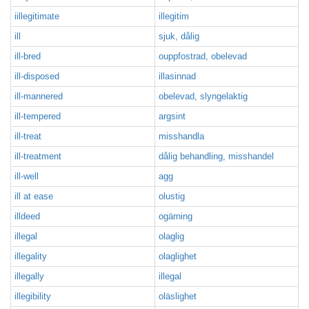
iillegitimate
illegitim
ill
sjuk, dålig
ill-bred
ouppfostrad, obelevad
ill-disposed
illasinnad
ill-mannered
obelevad, slyngelaktig
ill-tempered
argsint
ill-treat
misshandla
ill-treatment
dålig behandling, misshandel
ill-well
agg
ill at ease
olustig
illdeed
ogärning
illegal
olaglig
illegality
olaglighet
illegally
illegal
illegibility
oläslighet