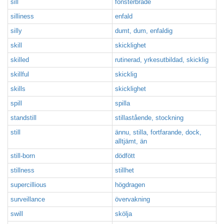
sill
fönsterbräde
silliness
enfald
silly
dumt, dum, enfaldig
skill
skicklighet
skilled
rutinerad, yrkesutbildad, skicklig
skillful
skicklig
skills
skicklighet
spill
spilla
standstill
stillastående, stockning
still
ännu, stilla, fortfarande, dock,
alltjämt, än
still-born
dödfött
stillness
stillhet
supercillious
högdragen
surveillance
övervakning
swill
skölja