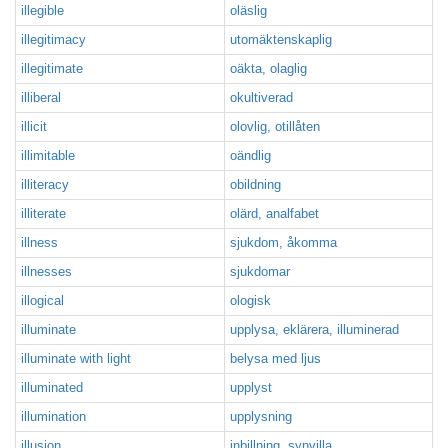
illegible
oläslig
illegitimacy
utomäktenskaplig
illegitimate
oäkta, olaglig
illiberal
okultiverad
illicit
olovlig, otillåten
illimitable
oändlig
illiteracy
obildning
illiterate
olärd, analfabet
illness
sjukdom, åkomma
illnesses
sjukdomar
illogical
ologisk
illuminate
upplysa, eklärera, illuminerad
illuminate with light
belysa med ljus
illuminated
upplyst
illumination
upplysning
illusion
inbillning, synvilla