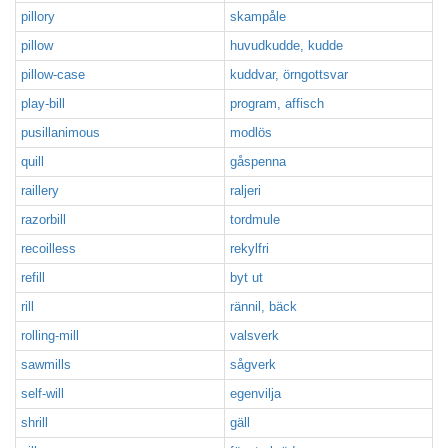
pillory
skampåle
pillow
huvudkudde, kudde
pillow-case
kuddvar, örngottsvar
play-bill
program, affisch
pusillanimous
modlös
quill
gåspenna
raillery
raljeri
razorbill
tordmule
recoilless
rekylfri
refill
byt ut
rill
rännil, bäck
rolling-mill
valsverk
sawmills
sågverk
self-will
egenvilja
shrill
gäll