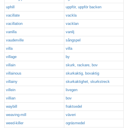
uphill
uppför, uppför backen
vacillate
vackla
vacillation
vacklan
vanilla
vanilj
vauderville
sångspel
villa
villa
village
by
villain
skurk, rackare, bov
villainous
skurkaktig, bovaktig
villainy
skurkaktighet, skurkstreck
villein
livegen
villian
bov
waybill
fraktsedel
weaving-mill
väveri
weed-killer
ogräsmedel