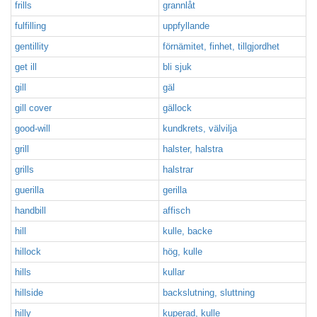
frills
grannlåt
fulfilling
uppfyllande
gentillity
förnämitet, finhet, tillgjordhet
get ill
bli sjuk
gill
gäl
gill cover
gällock
good-will
kundkrets, välvilja
grill
halster, halstra
grills
halstrar
guerilla
gerilla
handbill
affisch
hill
kulle, backe
hillock
hög, kulle
hills
kullar
hillside
backslutning, sluttning
hilly
kuperad, kulle