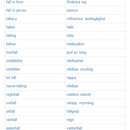
fall in love
förälska sig
fall in prices
baisse
fallacy
villfarelse, bedräglighet
fallen
fallit
falling
falla
fallow
trädesåker
footfall
ljud av steg
infallibility
ofelbarhet
infallible
ofelbar, osviklig
let fall
tappa
never-falling
ofelbar
nightfall
nattens inbrott
outfall
utlopp, mynning
pitfall
fallgrop
rainfall
regn
waterfall
vattenfall