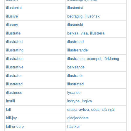
illusionist
illusionist
illusive
bedräglig, illusorisk
illusory
illusoriskt
illustrate
belysa, visa, illustrera
illustrated
illustrerad
illustrating
illustrerande
illustration
illustration, exempel, förklaring
illustrative
belysande
illustrator
illustratör
illustrerad
illustrated
illustrious
lysande
instill
indrypa, ingiva
kill
dräpa, avliva, döda, slå ihjäl
kill-joy
glädjedödare
kill-or-cure
hästkur