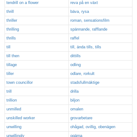
tendrill on a flower
reva på en växt
thrill
bäva, rysa
thriller
roman, sensationsfilm
thrilling
spännande, rafflande
thrills
raffel
till
till, ända tills, tills
till then
dittills
tillage
odling
tiller
odlare, rorkult
town councillor
stadsfullmäktige
trill
drilla
trillion
biljon
unmilled
omalen
unskilled worker
grovarbetare
unwilling
ohågad, ovillig, obenägen
unwillingly
ogärna