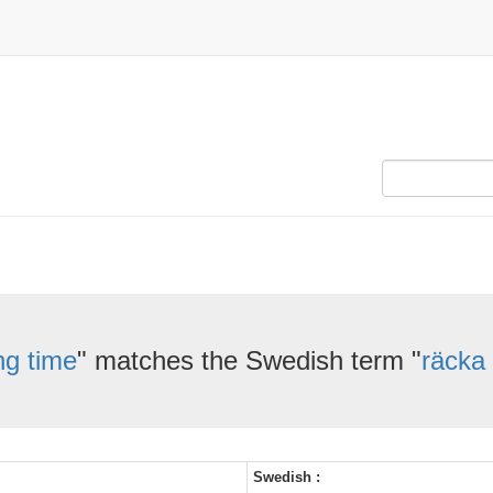
ng time
" matches the Swedish term "
räcka
Swedish :