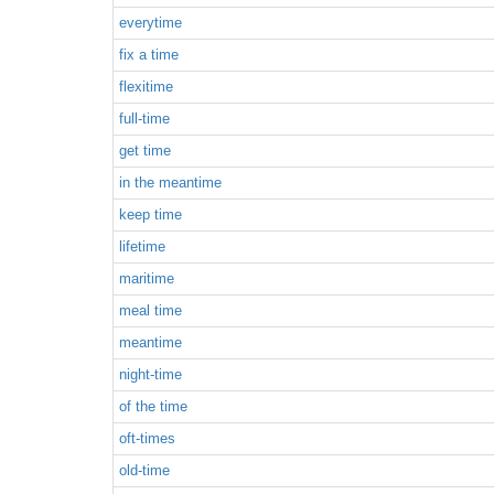
everytime
fix a time
flexitime
full-time
get time
in the meantime
keep time
lifetime
maritime
meal time
meantime
night-time
of the time
oft-times
old-time