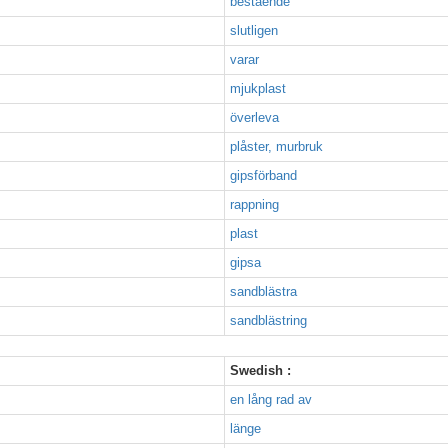
bestående
slutligen
varar
mjukplast
överleva
plåster, murbruk
gipsförband
rappning
plast
gipsa
sandblästra
sandblästring
Swedish :
en lång rad av
länge