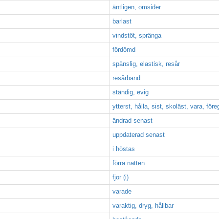
äntligen, omsider
barlast
vindstöt, spränga
fördömd
spänslig, elastisk, resår
resårband
ständig, evig
ytterst, hålla, sist, skoläst, vara, för
ändrad senast
uppdaterad senast
i höstas
förra natten
fjor (i)
varade
varaktig, dryg, hållbar