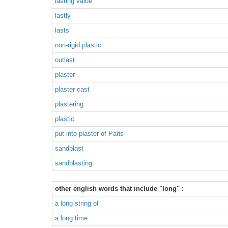
lasting value
lastly
lasts
non-rigid plastic
outlast
plaster
plaster cast
plastering
plastic
put into plaster of Paris
sandblast
sandblasting
other english words that include "long" :
a long string of
a long time