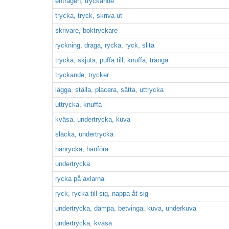
enträgen, tryckande
trycka, tryck, skriva ut
skrivare, boktryckare
ryckning, draga, rycka, ryck, slita
trycka, skjuta, puffa till, knuffa, tränga
tryckande, trycker
lägga, ställa, placera, sätta, uttrycka
uttrycka, knuffa
kväsa, undertrycka, kuva
släcka, undertrycka
hänrycka, hänföra
undertrycka
rycka på axlarna
ryck, rycka till sig, nappa åt sig
undertrycka, dämpa, betvinga, kuva, underkuva
undertrycka, kväsa