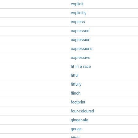
explicit
explicitly
express
expressed
expression
expressions
expressive
fit in a race
fitful
fitfully
flinch
footprint
four-coloured
ginger-ale
gouge
hitch