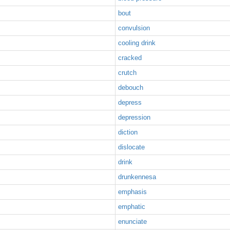
bout
convulsion
cooling drink
cracked
crutch
debouch
depress
depression
diction
dislocate
drink
drunkennesa
emphasis
emphatic
enunciate