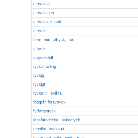
uttrycklig
uttryckligen
uttrycka, snabb
utrryckt
term, min, uttryck, fras
uttryck
uttrycksfull
ryck i tävling
ryckig
ryckigt
rycka till, svikta
fotspår, fotavtryck
fyrfärgstryck
ingefärsdricka, läskedryck
urholka, trycka ut
häkta fast, hake, rycka, ryck