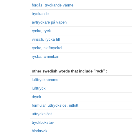
förgås, tryckande värme
tryckande
avtryckare på vapen
rycka, ryck
vinsch, rycka till
rycka, skiftnyckel
rycka, amerikan
other swedish words that include "ryck" :
lufttrycksbroms
lufttryck
dryck
formulär, uttryckslös, nitlott
uttryckslöst
tryckbokstav
blodtryck