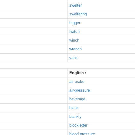
swelter
sweltering
trigger
twitch
winch
wrench
yank
English :
air-brake
air-pressure
beverage
blank
blankly
blockletter
blood pressure