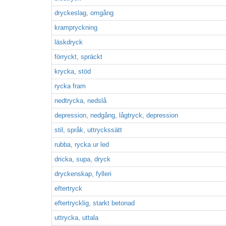
dryckeslag, omgång
krampryckning
läskdryck
förryckt, spräckt
krycka, stöd
rycka fram
nedtrycka, nedslå
depression, nedgång, lågtryck, depression
stil, språk, uttryckssätt
rubba, rycka ur led
dricka, supa, dryck
dryckenskap, fylleri
eftertryck
eftertrycklig, starkt betonad
uttrycka, uttala