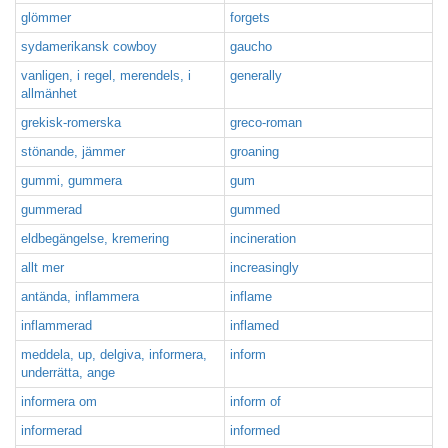
glömmer
forgets
sydamerikansk cowboy
gaucho
vanligen, i regel, merendels, i
generally
allmänhet
grekisk-romerska
greco-roman
stönande, jämmer
groaning
gummi, gummera
gum
gummerad
gummed
eldbegängelse, kremering
incineration
allt mer
increasingly
antända, inflammera
inflame
inflammerad
inflamed
meddela, up, delgiva, informera,
inform
underrätta, ange
informera om
inform of
informerad
informed