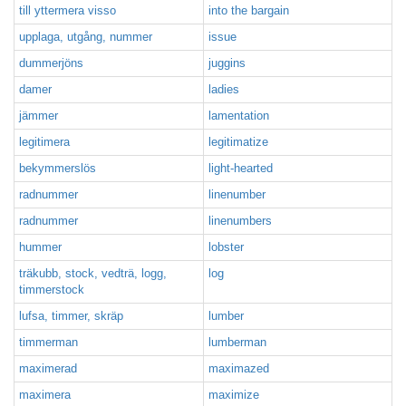
till yttermera visso
into the bargain
upplaga, utgång, nummer
issue
dummerjöns
juggins
damer
ladies
jämmer
lamentation
legitimera
legitimatize
bekymmerslös
light-hearted
radnummer
linenumber
radnummer
linenumbers
hummer
lobster
träkubb, stock, vedträ, logg,
log
timmerstock
lufsa, timmer, skräp
lumber
timmerman
lumberman
maximerad
maximazed
maximera
maximize