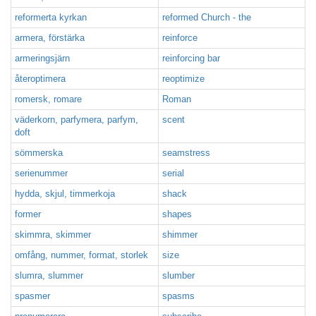
reformerta kyrkan
reformed Church - the
armera, förstärka
reinforce
armeringsjärn
reinforcing bar
återoptimera
reoptimize
romersk, romare
Roman
väderkorn, parfymera, parfym,
scent
doft
sömmerska
seamstress
serienummer
serial
hydda, skjul, timmerkoja
shack
former
shapes
skimmra, skimmer
shimmer
omfång, nummer, format, storlek
size
slumra, slummer
slumber
spasmer
spasms