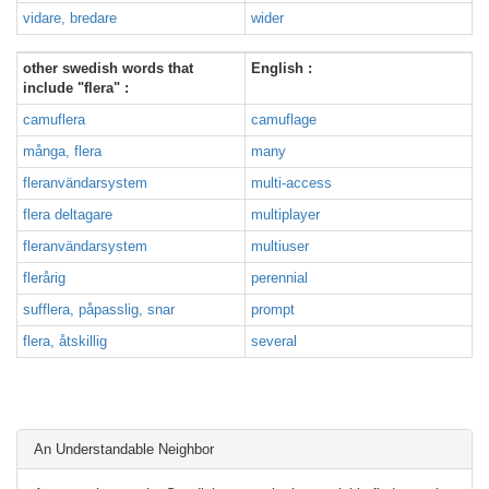
vidare, bredare
wider
other swedish words that
English :
include "flera" :
camuflera
camuflage
många, flera
many
fleranvändarsystem
multi-access
flera deltagare
multiplayer
fleranvändarsystem
multiuser
flerårig
perennial
sufflera, påpasslig, snar
prompt
flera, åtskillig
several
An Understandable Neighbor