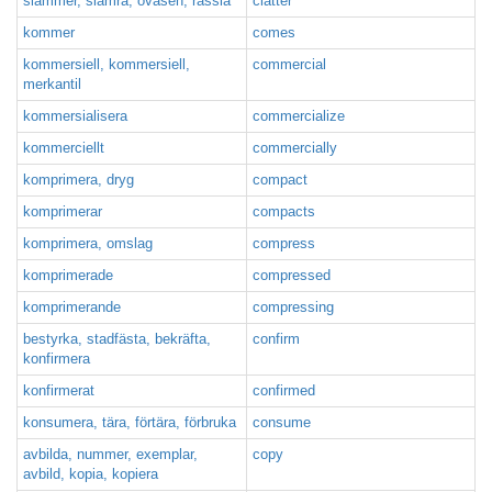
slammer, slamra, oväsen, rassla
clatter
kommer
comes
kommersiell, kommersiell,
commercial
merkantil
kommersialisera
commercialize
kommerciellt
commercially
komprimera, dryg
compact
komprimerar
compacts
komprimera, omslag
compress
komprimerade
compressed
komprimerande
compressing
bestyrka, stadfästa, bekräfta,
confirm
konfirmera
konfirmerat
confirmed
konsumera, tära, förtära, förbruka
consume
avbilda, nummer, exemplar,
copy
avbild, kopia, kopiera