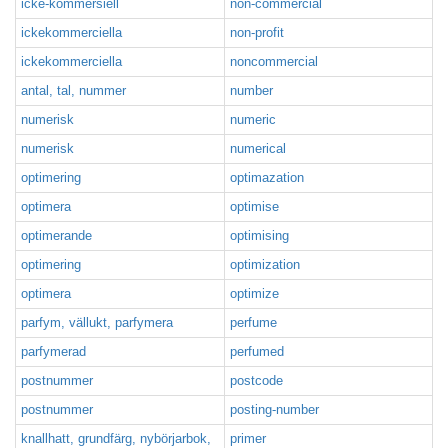
icke-kommersiell
non-commercial
ickekommerciella
non-profit
ickekommerciella
noncommercial
antal, tal, nummer
number
numerisk
numeric
numerisk
numerical
optimering
optimazation
optimera
optimise
optimerande
optimising
optimering
optimization
optimera
optimize
parfym, vällukt, parfymera
perfume
parfymerad
perfumed
postnummer
postcode
postnummer
posting-number
knallhatt, grundfärg, nybörjarbok,
primer