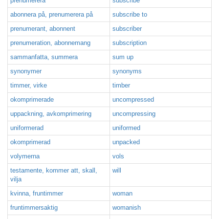
prenumerera
subscribe
abonnera på, prenumerera på
subscribe to
prenumerant, abonnent
subscriber
prenumeration, abonnemang
subscription
sammanfatta, summera
sum up
synonymer
synonyms
timmer, virke
timber
okomprimerade
uncompressed
uppackning, avkomprimering
uncompressing
uniformerad
uniformed
okomprimerad
unpacked
volymerna
vols
testamente, kommer att, skall,
will
vilja
kvinna, fruntimmer
woman
fruntimmersaktig
womanish