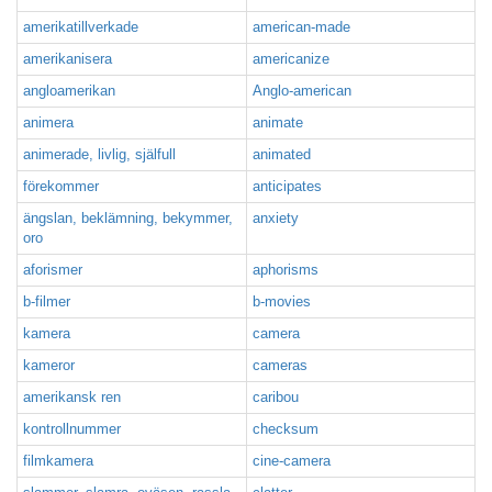
amerikatillverkade
american-made
amerikanisera
americanize
angloamerikan
Anglo-american
animera
animate
animerade, livlig, själfull
animated
förekommer
anticipates
ängslan, beklämning, bekymmer,
anxiety
oro
aforismer
aphorisms
b-filmer
b-movies
kamera
camera
kameror
cameras
amerikansk ren
caribou
kontrollnummer
checksum
filmkamera
cine-camera