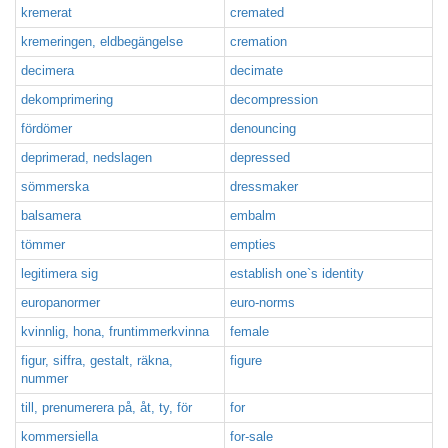
kremerat
cremated
kremeringen, eldbegängelse
cremation
decimera
decimate
dekomprimering
decompression
fördömer
denouncing
deprimerad, nedslagen
depressed
sömmerska
dressmaker
balsamera
embalm
tömmer
empties
legitimera sig
establish one`s identity
europanormer
euro-norms
kvinnlig, hona, fruntimmerkvinna
female
figur, siffra, gestalt, räkna,
figure
nummer
till, prenumerera på, åt, ty, för
for
kommersiella
for-sale