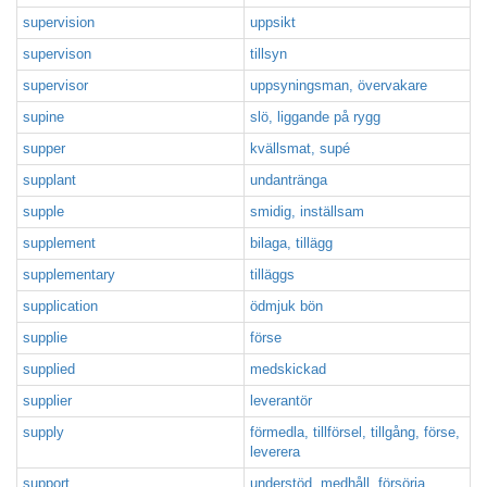
supervision
uppsikt
supervison
tillsyn
supervisor
uppsyningsman, övervakare
supine
slö, liggande på rygg
supper
kvällsmat, supé
supplant
undantränga
supple
smidig, inställsam
supplement
bilaga, tillägg
supplementary
tilläggs
supplication
ödmjuk bön
supplie
förse
supplied
medskickad
supplier
leverantör
supply
förmedla, tillförsel, tillgång, förse,
leverera
support
understöd, medhåll, försörja,