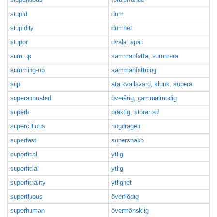
stupid
dum
stupidity
dumhet
stupor
dvala, apati
sum up
sammanfatta, summera
summing-up
sammanfattning
sup
äta kvällsvard, klunk, supera
superannuated
överårig, gammalmodig
superb
präktig, storartad
supercillious
högdragen
superfast
supersnabb
superfical
ytlig
superficial
ytlig
superficiality
ytlighet
superfluous
överflödig
superhuman
övermänsklig