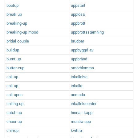
bootup
uppstart
break up
upplösa
breaking-up
uppbrott
breaking-up mood
uppbrottsstämning
bridal couple
brudpar
buildup
uppbyggd av
burnt up
uppbränd
butter-cup
smörblomma
call-up
inkallelse
call up
inkalla
call upon
anmoda
calling-up
inkallelseorder
catch up
hinna i kapp
cheer up
muntra upp
chirrup
kvittra