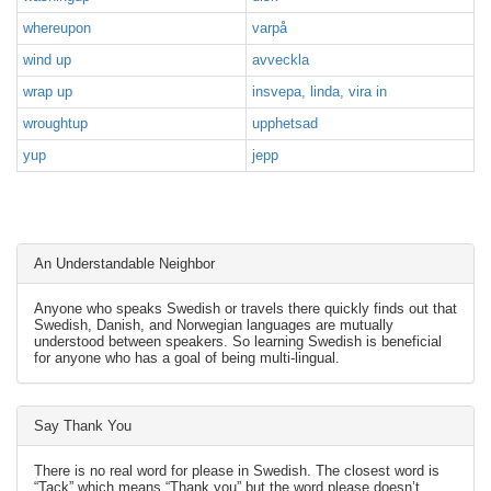
whereupon
varpå
wind up
avveckla
wrap up
insvepa, linda, vira in
wroughtup
upphetsad
yup
jepp
An Understandable Neighbor
Anyone who speaks Swedish or travels there quickly finds out that
Swedish, Danish, and Norwegian languages are mutually
understood between speakers. So learning Swedish is beneficial
for anyone who has a goal of being multi-lingual.
Say Thank You
There is no real word for please in Swedish. The closest word is
“Tack” which means “Thank you” but the word please doesn’t