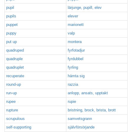
pupil
lärjunge, pupill, elev
pupils
elever
puppet
marionett
puppy
valp
put up
montera
quadruped
fyrfotadjur
quadruple
fyrdubbel
quadruplet
fyrling
recuperate
hämta sig
round-up
razzia
run-up
anlopp, ansats, upptakt
rupee
rupie
rupture
bristning, brock, brista, brott
scrupulous
samvetsgrann
self-supporting
självförsörjande