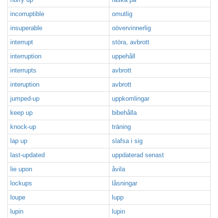
incorruptible
omutlig
insuperable
oövervinnerlig
interrupt
störa, avbrott
interruption
uppehåll
interrupts
avbrott
interuption
avbrott
jumped-up
uppkomlingar
keep up
bibehålla
knock-up
träning
lap up
slafsa i sig
last-updated
uppdaterad senast
lie upon
åvila
lockups
låsningar
loupe
lupp
lupin
lupin