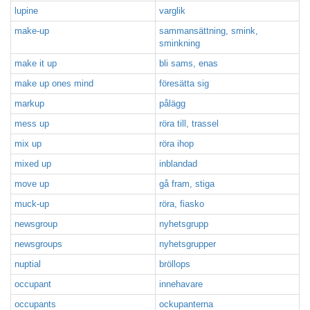
lupine
varglik
make-up
sammansättning, smink,
sminkning
make it up
bli sams, enas
make up ones mind
föresätta sig
markup
pålägg
mess up
röra till, trassel
mix up
röra ihop
mixed up
inblandad
move up
gå fram, stiga
muck-up
röra, fiasko
newsgroup
nyhetsgrupp
newsgroups
nyhetsgrupper
nuptial
bröllops
occupant
innehavare
occupants
ockupanterna