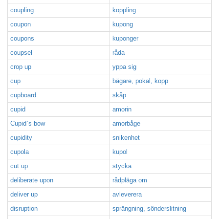
coupling
koppling
coupon
kupong
coupons
kuponger
coupsel
råda
crop up
yppa sig
cup
bägare, pokal, kopp
cupboard
skåp
cupid
amorin
Cupid`s bow
amorbåge
cupidity
snikenhet
cupola
kupol
cut up
stycka
deliberate upon
rådpläga om
deliver up
avleverera
disruption
sprängning, sönderslitning