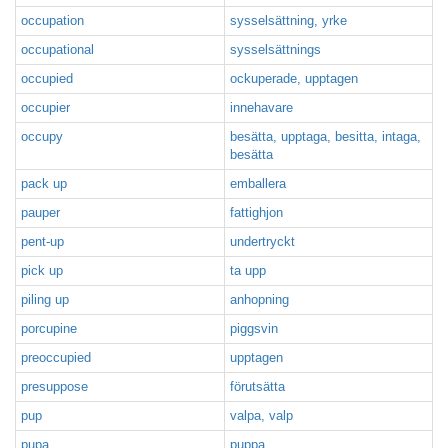
occupation
sysselsättning, yrke
occupational
sysselsättnings
occupied
ockuperade, upptagen
occupier
innehavare
occupy
besätta, upptaga, besitta, intaga,
besätta
pack up
emballera
pauper
fattighjon
pent-up
undertryckt
pick up
ta upp
piling up
anhopning
porcupine
piggsvin
preoccupied
upptagen
presuppose
förutsätta
pup
valpa, valp
pupa
puppa