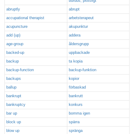
burdus, plötsligt
abruptly
abrupt
accupational therapist
arbetsterapeut
acupuncture
akupunktur
add (up)
addera
age-group
åldersgrupp
backed-up
uppbackade
backup
ta kopia
backup-function
backup-funktion
backups
kopior
ballup
förbaskad
bankrupt
bankrutt
bankruptcy
konkurs
bar up
bomma igen
block up
spärra
blow up
spränga