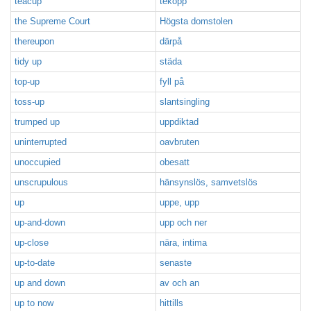
teacup
tekopp
the Supreme Court
Högsta domstolen
thereupon
därpå
tidy up
städa
top-up
fyll på
toss-up
slantsingling
trumped up
uppdiktad
uninterrupted
oavbruten
unoccupied
obesatt
unscrupulous
hänsynslös, samvetslös
up
uppe, upp
up-and-down
upp och ner
up-close
nära, intima
up-to-date
senaste
up and down
av och an
up to now
hittills