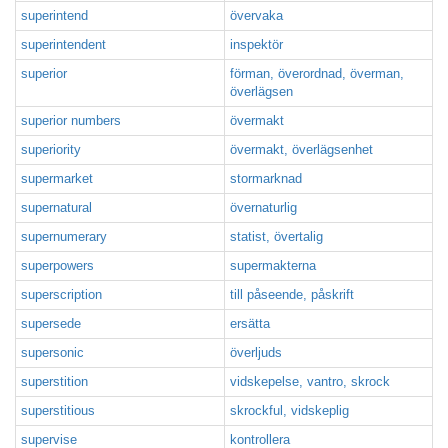
superintend
övervaka
superintendent
inspektör
superior
förman, överordnad, överman,
överlägsen
superior numbers
övermakt
superiority
övermakt, överlägsenhet
supermarket
stormarknad
supernatural
övernaturlig
supernumerary
statist, övertalig
superpowers
supermakterna
superscription
till påseende, påskrift
supersede
ersätta
supersonic
överljuds
superstition
vidskepelse, vantro, skrock
superstitious
skrockful, vidskeplig
supervise
kontrollera