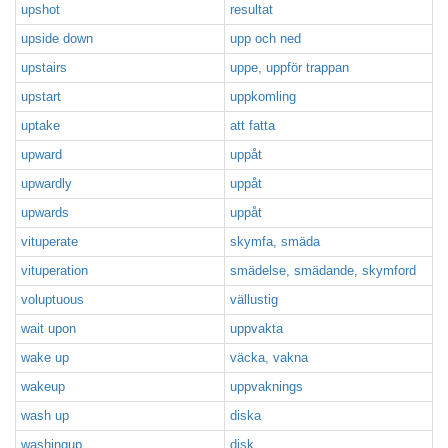
upshot
resultat
upside down
upp och ned
upstairs
uppe, uppför trappan
upstart
uppkomling
uptake
att fatta
upward
uppåt
upwardly
uppåt
upwards
uppåt
vituperate
skymfa, smäda
vituperation
smädelse, smädande, skymford
voluptuous
vällustig
wait upon
uppvakta
wake up
väcka, vakna
wakeup
uppvaknings
wash up
diska
washingup
disk