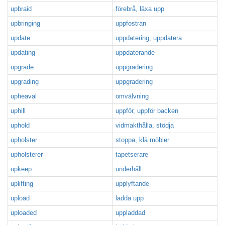
upbraid
förebrå, läxa upp
upbringing
uppfostran
update
uppdatering, uppdatera
updating
uppdaterande
upgrade
uppgradering
upgrading
uppgradering
upheaval
omvälvning
uphill
uppför, uppför backen
uphold
vidmakthålla, stödja
upholster
stoppa, klä möbler
upholsterer
tapetserare
upkeep
underhåll
uplifting
upplyftande
upload
ladda upp
uploaded
uppladdad