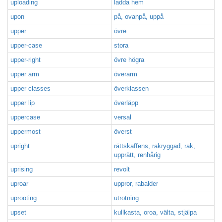
uploading
ladda hem
upon
på, ovanpå, uppå
upper
övre
upper-case
stora
upper-right
övre högra
upper arm
överarm
upper classes
överklassen
upper lip
överläpp
uppercase
versal
uppermost
överst
upright
rättskaffens, rakryggad, rak,
upprätt, renhårig
uprising
revolt
uproar
uppror, rabalder
uprooting
utrotning
upset
kullkasta, oroa, välta, stjälpa