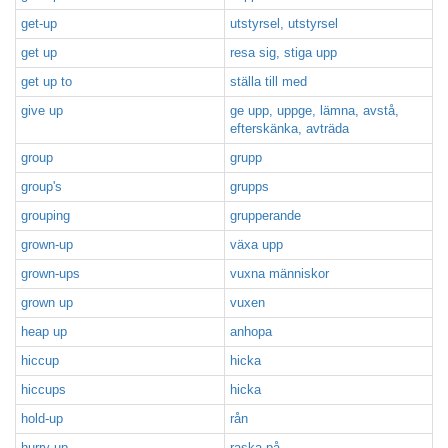
get-up
utstyrsel, utstyrsel
get up
resa sig, stiga upp
get up to
ställa till med
give up
ge upp, uppge, lämna, avstå,
efterskänka, avträda
group
grupp
group's
grupps
grouping
grupperande
grown-up
växa upp
grown-ups
vuxna människor
grown up
vuxen
heap up
anhopa
hiccup
hicka
hiccups
hicka
hold-up
rån
hurry up
raska på