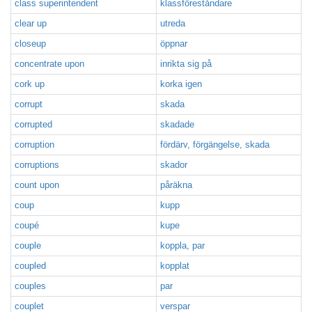
class superintendent
klassföreståndare
clear up
utreda
closeup
öppnar
concentrate upon
inrikta sig på
cork up
korka igen
corrupt
skada
corrupted
skadade
corruption
fördärv, förgängelse, skada
corruptions
skador
count upon
påräkna
coup
kupp
coupé
kupe
couple
koppla, par
coupled
kopplat
couples
par
couplet
verspar