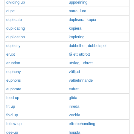
dividing up
uppdelning
dupe
narra, lura
duplicate
duplisera, kopia
duplicating
kopiera
duplication
kopiering
duplicity
dubbelhet, dubbelspel
erupt
få ett utbrott
eruption
utslag, utbrott
euphony
välljud
euphoris
välbefinnande
euphrate
eufrat
feed up
göda
fit up
inreda
fold up
veckla
follow-up
efterbehandling
gee-up
hoppla