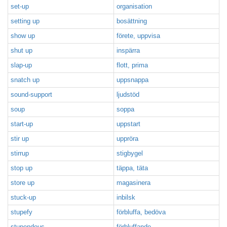
set-up
organisation
setting up
bosättning
show up
förete, uppvisa
shut up
inspärra
slap-up
flott, prima
snatch up
uppsnappa
sound-support
ljudstöd
soup
soppa
start-up
uppstart
stir up
uppröra
stirrup
stigbygel
stop up
täppa, täta
store up
magasinera
stuck-up
inbilsk
stupefy
förbluffa, bedöva
stupendous
förbluffande