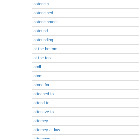
astonish
astonished
astonishment
astound
astounding
at the bottom
at the top
atoll
atom
atone for
attached to
attend to
attentive to
attorney
attorney-at-law
attorneys