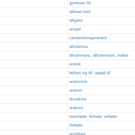
gynnsam för
allierad med
alligator
anspel
växelströmsgenerator
altstämma
tillsammans, alltsammans, inalles
erotisk
belöpa sig till, uppgå till
anatomisk
anatom
dissekera
anatomi
stamfader, förfader, anfader
förfäder
anstiftare