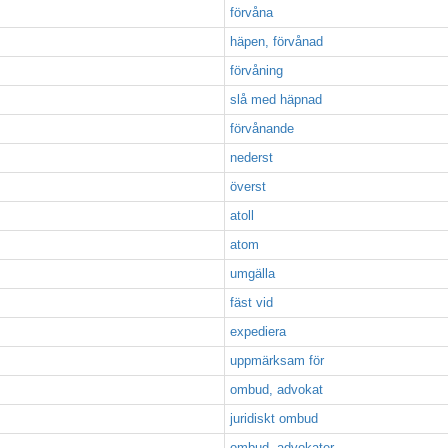
förvåna
häpen, förvånad
förvåning
slå med häpnad
förvånande
nederst
överst
atoll
atom
umgälla
fäst vid
expediera
uppmärksam för
ombud, advokat
juridiskt ombud
ombud, advokater