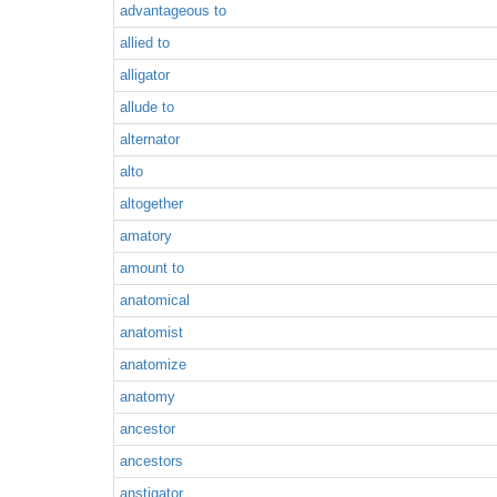
advantageous to
allied to
alligator
allude to
alternator
alto
altogether
amatory
amount to
anatomical
anatomist
anatomize
anatomy
ancestor
ancestors
anstigator