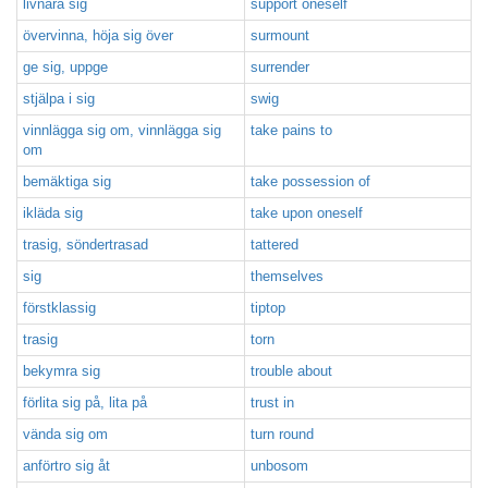
livnära sig
support oneself
övervinna, höja sig över
surmount
ge sig, uppge
surrender
stjälpa i sig
swig
vinnlägga sig om, vinnlägga sig
take pains to
om
bemäktiga sig
take possession of
ikläda sig
take upon oneself
trasig, söndertrasad
tattered
sig
themselves
förstklassig
tiptop
trasig
torn
bekymra sig
trouble about
förlita sig på, lita på
trust in
vända sig om
turn round
anförtro sig åt
unbosom