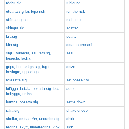
rödbrusig
rubicund
utsätta sig för, löpa risk
run the risk
störta sig in i
rush into
skingra sig
scatter
knasig
scatty
klia sig
scratch oneself
sigill, försegla, säl, tätning,
seal
besegla, lacka
gripa, bemäktiga sig, tag i,
seize
beslagta, uppbringa
föresätta sig
set oneself to
bilägga, betala, bosätta sig, bes,
settle
bebygga, ordna
hamna, bosätta sig
settle down
raka sig
shave oneself
skolka, smita ifrån, undanbe sig
shirk
teckna, skylt, underteckna, vink,
sign