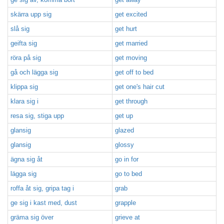
skärra upp sig
get excited
slå sig
get hurt
geifta sig
get married
röra på sig
get moving
gå och lägga sig
get off to bed
klippa sig
get one's hair cut
klara sig i
get through
resa sig, stiga upp
get up
glansig
glazed
glansig
glossy
ägna sig åt
go in for
lägga sig
go to bed
roffa åt sig, gripa tag i
grab
ge sig i kast med, dust
grapple
gräma sig över
grieve at