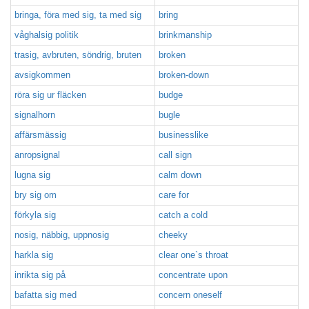
bringa, föra med sig, ta med sig
bring
våghalsig politik
brinkmanship
trasig, avbruten, söndrig, bruten
broken
avsigkommen
broken-down
röra sig ur fläcken
budge
signalhorn
bugle
affärsmässig
businesslike
anropsignal
call sign
lugna sig
calm down
bry sig om
care for
förkyla sig
catch a cold
nosig, näbbig, uppnosig
cheeky
harkla sig
clear one`s throat
inrikta sig på
concentrate upon
bafatta sig med
concern oneself