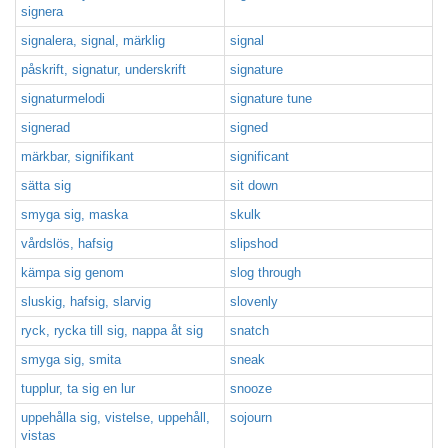
signera
signalera, signal, märklig
signal
påskrift, signatur, underskrift
signature
signaturmelodi
signature tune
signerad
signed
märkbar, signifikant
significant
sätta sig
sit down
smyga sig, maska
skulk
vårdslös, hafsig
slipshod
kämpa sig genom
slog through
sluskig, hafsig, slarvig
slovenly
ryck, rycka till sig, nappa åt sig
snatch
smyga sig, smita
sneak
tupplur, ta sig en lur
snooze
uppehålla sig, vistelse, uppehåll,
sojourn
vistas