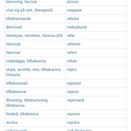
bevisning, bevisar
proves
visa sig på nytt, återuppstå
reappear
tillrättavisande
rebuke
återvisad
redisplayed
hänskjuta, remittera, hänvisa (till)
refer
hänvisat
referred
hänvisar
refers
vederlägga, tillbakavisa
refute
slopa, avstöta, rata, tillbakavisa,
reject
förkasta
tillbakavisad
rejected
tillbakavisar
rejects
åthutning, tillrättavisning,
reprimand
tillrättavisa
förebrå, tillrättavisa
reprove
avvisa
repulse
självvisande
self-displaying