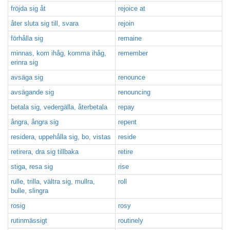
fröjda sig åt
rejoice at
åter sluta sig till, svara
rejoin
förhålla sig
remaine
minnas, kom ihåg, komma ihåg,
remember
erinra sig
avsäga sig
renounce
avsägande sig
renouncing
betala sig, vedergälla, återbetala
repay
ångra, ångra sig
repent
residera, uppehålla sig, bo, vistas
reside
retirera, dra sig tillbaka
retire
stiga, resa sig
rise
rulle, trilla, vältra sig, mullra,
roll
bulle, slingra
rosig
rosy
rutinmässigt
routinely