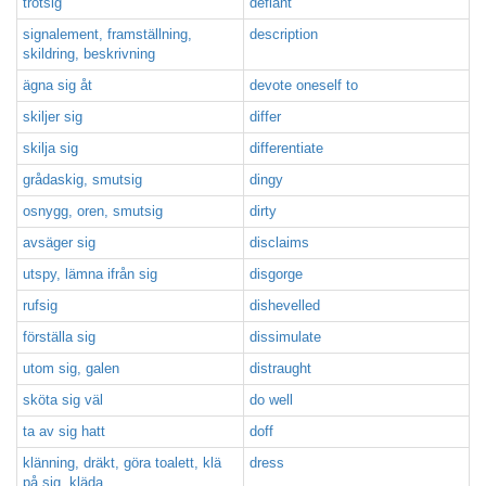
trotsig
defiant
signalement, framställning,
description
skildring, beskrivning
ägna sig åt
devote oneself to
skiljer sig
differ
skilja sig
differentiate
grådaskig, smutsig
dingy
osnygg, oren, smutsig
dirty
avsäger sig
disclaims
utspy, lämna ifrån sig
disgorge
rufsig
dishevelled
förställa sig
dissimulate
utom sig, galen
distraught
sköta sig väl
do well
ta av sig hatt
doff
klänning, dräkt, göra toalett, klä
dress
på sig, kläda