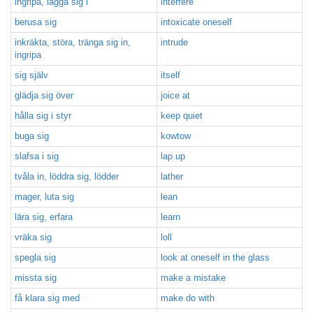
ingripa, lägga sig i
interfere
berusa sig
intoxicate oneself
inkräkta, störa, tränga sig in,
intrude
ingripa
sig själv
itself
glädja sig över
joice at
hålla sig i styr
keep quiet
buga sig
kowtow
slafsa i sig
lap up
tvåla in, löddra sig, lödder
lather
mager, luta sig
lean
lära sig, erfara
learn
vräka sig
loll
spegla sig
look at oneself in the glass
missta sig
make a mistake
få klara sig med
make do with