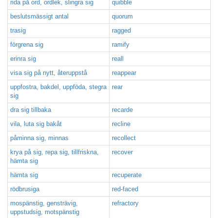
rida på ord, ordlek, slingra sig
quibble
beslutsmässigt antal
quorum
trasig
ragged
förgrena sig
ramify
erinra sig
reall
visa sig på nytt, återuppstå
reappear
uppfostra, bakdel, uppföda, stegra
rear
sig
dra sig tillbaka
recarde
vila, luta sig bakåt
recline
påminna sig, minnas
recollect
krya på sig, repa sig, tillfriskna,
recover
hämta sig
hämta sig
recuperate
rödbrusiga
red-faced
mospänstig, gensträvig,
refractory
uppstudsig, motspänstig