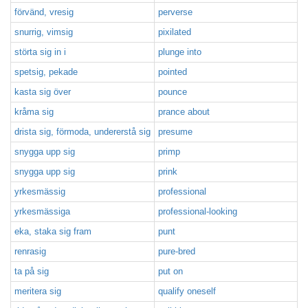
förvänd, vresig
perverse
snurrig, vimsig
pixilated
störta sig in i
plunge into
spetsig, pekade
pointed
kasta sig över
pounce
kråma sig
prance about
drista sig, förmoda, undererstå sig
presume
snygga upp sig
primp
snygga upp sig
prink
yrkesmässig
professional
yrkesmässiga
professional-looking
eka, staka sig fram
punt
renrasig
pure-bred
ta på sig
put on
meritera sig
qualify oneself