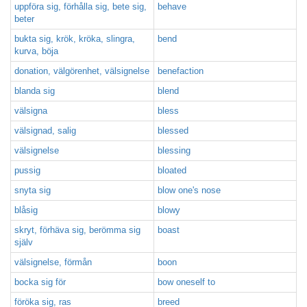
uppföra sig, förhålla sig, bete sig,
behave
beter
bukta sig, krök, kröka, slingra,
bend
kurva, böja
donation, välgörenhet, välsignelse
benefaction
blanda sig
blend
välsigna
bless
välsignad, salig
blessed
välsignelse
blessing
pussig
bloated
snyta sig
blow one's nose
blåsig
blowy
skryt, förhäva sig, berömma sig
boast
själv
välsignelse, förmån
boon
bocka sig för
bow oneself to
föröka sig, ras
breed