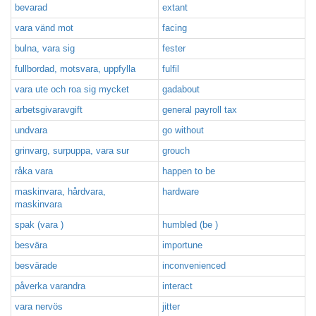
bevarad
extant
vara vänd mot
facing
bulna, vara sig
fester
fullbordad, motsvara, uppfylla
fulfil
vara ute och roa sig mycket
gadabout
arbetsgivaravgift
general payroll tax
undvara
go without
grinvarg, surpuppa, vara sur
grouch
råka vara
happen to be
maskinvara, hårdvara,
hardware
maskinvara
spak (vara )
humbled (be )
besvära
importune
besvärade
inconvenienced
påverka varandra
interact
vara nervös
jitter