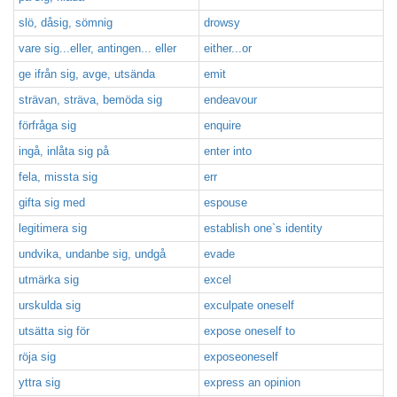
slö, dåsig, sömnig
drowsy
vare sig...eller, antingen... eller
either...or
ge ifrån sig, avge, utsända
emit
strävan, sträva, bemöda sig
endeavour
förfråga sig
enquire
ingå, inlåta sig på
enter into
fela, missta sig
err
gifta sig med
espouse
legitimera sig
establish one`s identity
undvika, undanbe sig, undgå
evade
utmärka sig
excel
urskulda sig
exculpate oneself
utsätta sig för
expose oneself to
röja sig
exposeoneself
yttra sig
express an opinion