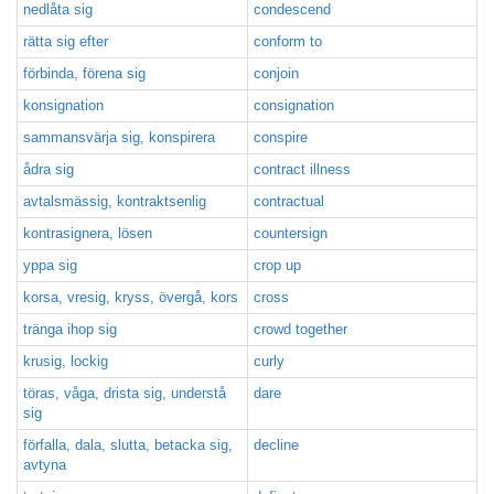
nedlåta sig
condescend
rätta sig efter
conform to
förbinda, förena sig
conjoin
konsignation
consignation
sammansvärja sig, konspirera
conspire
ådra sig
contract illness
avtalsmässig, kontraktsenlig
contractual
kontrasignera, lösen
countersign
yppa sig
crop up
korsa, vresig, kryss, övergå, kors
cross
tränga ihop sig
crowd together
krusig, lockig
curly
töras, våga, drista sig, understå
dare
sig
förfalla, dala, slutta, betacka sig,
decline
avtyna