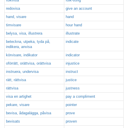
folkvisa
folk-song
redovisa
give an account
hand, visare
hand
timvisare
hour hand
belysa, visa, illustrera
illustrate
beteckna, utpeka, tyda på,
indicate
indikera, anvisa
körvisare, indikator
indicator
oförrätt, orättvisa, orättvisa
injustice
instruera, undervisa
instruct
rätt, rättvisa
justice
rättvisa
justness
visa en artighet
pay a compliment
pekare, visare
pointer
bevisa, ådagalägga, påvisa
prove
bevisats
proven