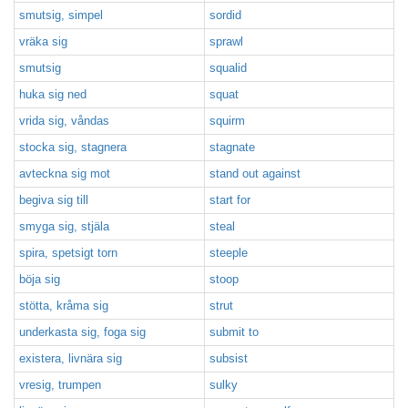
smutsig, simpel
sordid
vräka sig
sprawl
smutsig
squalid
huka sig ned
squat
vrida sig, våndas
squirm
stocka sig, stagnera
stagnate
avteckna sig mot
stand out against
begiva sig till
start for
smyga sig, stjäla
steal
spira, spetsigt torn
steeple
böja sig
stoop
stötta, kråma sig
strut
underkasta sig, foga sig
submit to
existera, livnära sig
subsist
vresig, trumpen
sulky