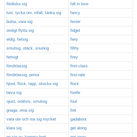
förälska sig
fall in love
lust, tycka om, infall, tänka sig
fancy
bulna, vara sig
fester
oroligt flytta sig
fidget
eldig, hetsig
fiery
smutsig, otäck, snuskig
filthy
hetsigt
firey
förstklassig
first-class
förstklassig, prima
first-rate
hjord, flock, tapp, skocka sig
flock
larva sig
footle
ojust, orättvis, smutsig
foul
gnaga, oroa sig
fret
vara ute och roa sig mycket
gadabout
klara sig
get along
ge sig av, komma bort
get away