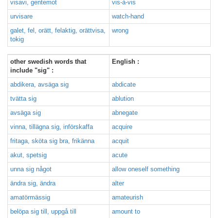
visavi, gentemot
vis-à-vis
urvisare
watch-hand
galet, fel, orätt, felaktig, orättvisa,
wrong
tokig
other swedish words that
English :
include "sig" :
abdikera, avsäga sig
abdicate
tvätta sig
ablution
avsäga sig
abnegate
vinna, tillägna sig, införskaffa
acquire
fritaga, sköta sig bra, frikänna
acquit
akut, spetsig
acute
unna sig något
allow oneself something
ändra sig, ändra
alter
amatörmässig
amateurish
belöpa sig till, uppgå till
amount to