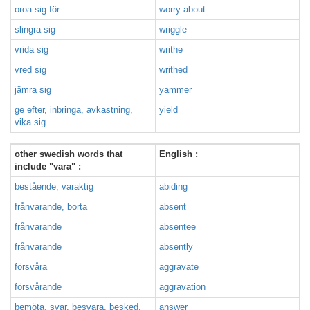
oroa sig för
worry about
slingra sig
wriggle
vrida sig
writhe
vred sig
writhed
jämra sig
yammer
ge efter, inbringa, avkastning,
yield
vika sig
other swedish words that
English :
include "vara" :
bestående, varaktig
abiding
frånvarande, borta
absent
frånvarande
absentee
frånvarande
absently
försvåra
aggravate
försvårande
aggravation
bemöta, svar, besvara, besked,
answer