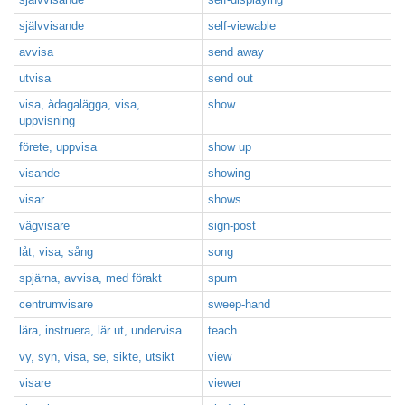
självvisande
self-viewable
avvisa
send away
utvisa
send out
visa, ådagalägga, visa,
show
uppvisning
förete, uppvisa
show up
visande
showing
visar
shows
vägvisare
sign-post
låt, visa, sång
song
spjärna, avvisa, med förakt
spurn
centrumvisare
sweep-hand
lära, instruera, lär ut, undervisa
teach
vy, syn, visa, se, sikte, utsikt
view
visare
viewer