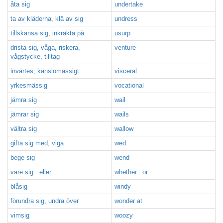
åta sig
undertake
ta av kläderna, klä av sig
undress
tillskansa sig, inkräkta på
usurp
drista sig, våga, riskera,
venture
vågstycke, tilltag
invärtes, känslomässigt
visceral
yrkesmässig
vocational
jämra sig
wail
jämrar sig
wails
vältra sig
wallow
gifta sig med, viga
wed
bege sig
wend
vare sig...eller
whether...or
blåsig
windy
förundra sig, undra över
wonder at
vimsig
woozy