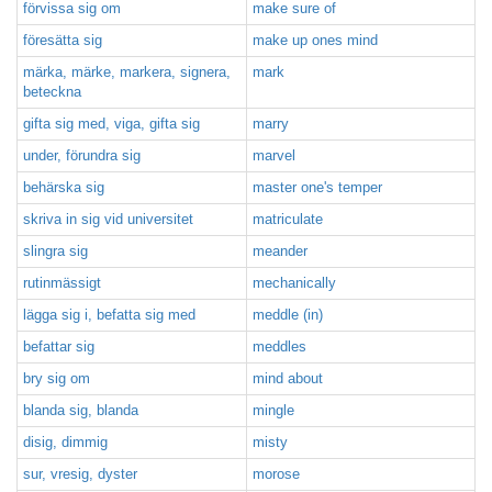
förvissa sig om
make sure of
föresätta sig
make up ones mind
märka, märke, markera, signera,
mark
beteckna
gifta sig med, viga, gifta sig
marry
under, förundra sig
marvel
behärska sig
master one's temper
skriva in sig vid universitet
matriculate
slingra sig
meander
rutinmässigt
mechanically
lägga sig i, befatta sig med
meddle (in)
befattar sig
meddles
bry sig om
mind about
blanda sig, blanda
mingle
disig, dimmig
misty
sur, vresig, dyster
morose