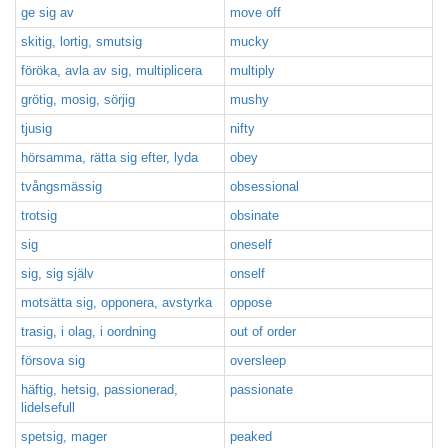
ge sig av
move off
skitig, lortig, smutsig
mucky
föröka, avla av sig, multiplicera
multiply
grötig, mosig, sörjig
mushy
tjusig
nifty
hörsamma, rätta sig efter, lyda
obey
tvångsmässig
obsessional
trotsig
obsinate
sig
oneself
sig, sig själv
onself
motsätta sig, opponera, avstyrka
oppose
trasig, i olag, i oordning
out of order
försova sig
oversleep
häftig, hetsig, passionerad,
passionate
lidelsefull
spetsig, mager
peaked