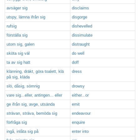
avsäger sig
disclaims
utspy, lämna ifrån sig
disgorge
rufsig
dishevelled
förställa sig
dissimulate
utom sig, galen
distraught
sköta sig väl
do well
ta av sig hatt
doff
klänning, dräkt, göra toalett, klä
dress
på sig, kläda
slö, dåsig, sömnig
drowsy
vare sig...eller, antingen... eller
either...or
ge ifrån sig, avge, utsända
emit
strävan, sträva, bemöda sig
endeavour
förfråga sig
enquire
ingå, inlåta sig på
enter into