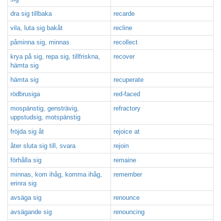
dra sig tillbaka
recarde
vila, luta sig bakåt
recline
påminna sig, minnas
recollect
krya på sig, repa sig, tillfriskna,
recover
hämta sig
hämta sig
recuperate
rödbrusiga
red-faced
mospänstig, gensträvig,
refractory
uppstudsig, motspänstig
fröjda sig åt
rejoice at
åter sluta sig till, svara
rejoin
förhålla sig
remaine
minnas, kom ihåg, komma ihåg,
remember
erinra sig
avsäga sig
renounce
avsägande sig
renouncing