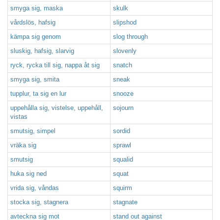
smyga sig, maska
skulk
vårdslös, hafsig
slipshod
kämpa sig genom
slog through
sluskig, hafsig, slarvig
slovenly
ryck, rycka till sig, nappa åt sig
snatch
smyga sig, smita
sneak
tupplur, ta sig en lur
snooze
uppehålla sig, vistelse, uppehåll,
sojourn
vistas
smutsig, simpel
sordid
vräka sig
sprawl
smutsig
squalid
huka sig ned
squat
vrida sig, våndas
squirm
stocka sig, stagnera
stagnate
avteckna sig mot
stand out against