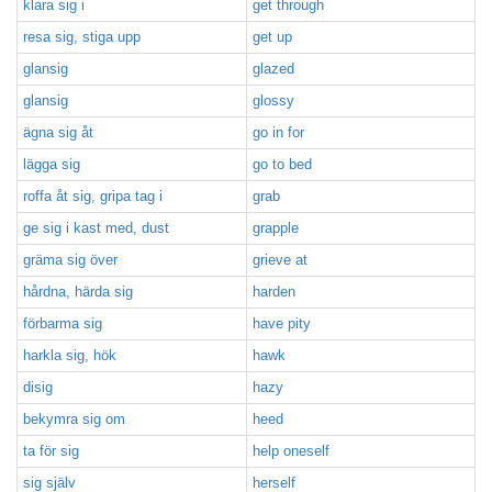
klara sig i
get through
resa sig, stiga upp
get up
glansig
glazed
glansig
glossy
ägna sig åt
go in for
lägga sig
go to bed
roffa åt sig, gripa tag i
grab
ge sig i kast med, dust
grapple
gräma sig över
grieve at
hårdna, härda sig
harden
förbarma sig
have pity
harkla sig, hök
hawk
disig
hazy
bekymra sig om
heed
ta för sig
help oneself
sig själv
herself