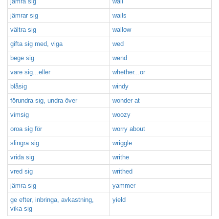
jämra sig
wail
jämrar sig
wails
vältra sig
wallow
gifta sig med, viga
wed
bege sig
wend
vare sig...eller
whether...or
blåsig
windy
förundra sig, undra över
wonder at
vimsig
woozy
oroa sig för
worry about
slingra sig
wriggle
vrida sig
writhe
vred sig
writhed
jämra sig
yammer
ge efter, inbringa, avkastning,
yield
vika sig