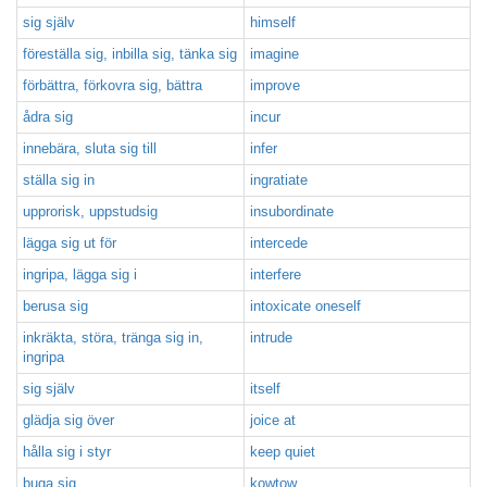
sig själv
himself
föreställa sig, inbilla sig, tänka sig
imagine
förbättra, förkovra sig, bättra
improve
ådra sig
incur
innebära, sluta sig till
infer
ställa sig in
ingratiate
upprorisk, uppstudsig
insubordinate
lägga sig ut för
intercede
ingripa, lägga sig i
interfere
berusa sig
intoxicate oneself
inkräkta, störa, tränga sig in,
intrude
ingripa
sig själv
itself
glädja sig över
joice at
hålla sig i styr
keep quiet
buga sig
kowtow