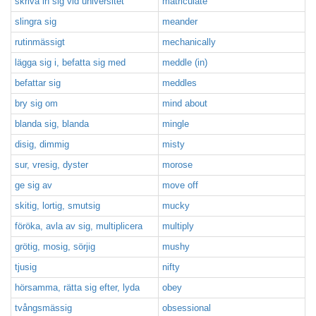
skriva in sig vid universitet
matriculate
slingra sig
meander
rutinmässigt
mechanically
lägga sig i, befatta sig med
meddle (in)
befattar sig
meddles
bry sig om
mind about
blanda sig, blanda
mingle
disig, dimmig
misty
sur, vresig, dyster
morose
ge sig av
move off
skitig, lortig, smutsig
mucky
föröka, avla av sig, multiplicera
multiply
grötig, mosig, sörjig
mushy
tjusig
nifty
hörsamma, rätta sig efter, lyda
obey
tvångsmässig
obsessional