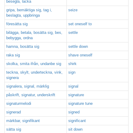
besegla, lacka
gripa, bemäktiga sig, tag i,
seize
beslagta, uppbringa
föresätta sig
set oneself to
bilägga, betala, bosätta sig, bes,
settle
bebygga, ordna
hamna, bosätta sig
settle down
raka sig
shave oneself
skolka, smita ifrån, undanbe sig
shirk
teckna, skylt, underteckna, vink,
sign
signera
signalera, signal, märklig
signal
påskrift, signatur, underskrift
signature
signaturmelodi
signature tune
signerad
signed
märkbar, signifikant
significant
sätta sig
sit down