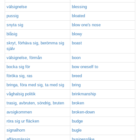
välsignelse
blessing
pussig
bloated
snyta sig
blow one's nose
blåsig
blowy
skryt, förhäva sig, berömma sig
boast
själv
välsignelse, förmån
boon
bocka sig för
bow oneself to
föröka sig, ras
breed
bringa, föra med sig, ta med sig
bring
våghalsig politik
brinkmanship
trasig, avbruten, söndrig, bruten
broken
avsigkommen
broken-down
röra sig ur fläcken
budge
signalhorn
bugle
affärsmässig
businesslike