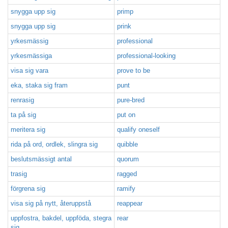
snygga upp sig
primp
snygga upp sig
prink
yrkesmässig
professional
yrkesmässiga
professional-looking
visa sig vara
prove to be
eka, staka sig fram
punt
renrasig
pure-bred
ta på sig
put on
meritera sig
qualify oneself
rida på ord, ordlek, slingra sig
quibble
beslutsmässigt antal
quorum
trasig
ragged
förgrena sig
ramify
visa sig på nytt, återuppstå
reappear
uppfostra, bakdel, uppföda, stegra
rear
sig