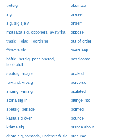
trotsig
obsinate
sig
oneself
sig, sig själv
onself
motsätta sig, opponera, avstyrka
oppose
trasig, i olag, i oordning
out of order
försova sig
oversleep
häftig, hetsig, passionerad,
passionate
lidelsefull
spetsig, mager
peaked
förvänd, vresig
perverse
snurrig, vimsig
pixilated
störta sig in i
plunge into
spetsig, pekade
pointed
kasta sig över
pounce
kråma sig
prance about
drista sig, förmoda, undererstå sig
presume