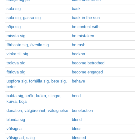
sola sig
bask
sola sig, gassa sig
bask in the sun
nöja sig
be content with
missta sig
be mistaken
förhasta sig, överila sig
be rash
vinka till sig
beckon
trolova sig
become betrothed
förlova sig
become engaged
uppföra sig, förhålla sig, bete sig,
behave
beter
bukta sig, krök, kröka, slingra,
bend
kurva, böja
donation, välgörenhet, välsignelse
benefaction
blanda sig
blend
välsigna
bless
välsignad, salig
blessed