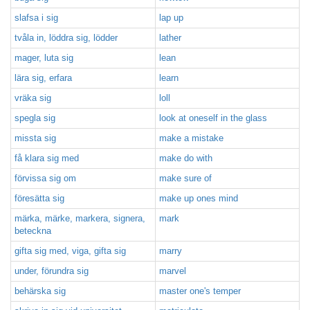
slafsa i sig
lap up
tvåla in, löddra sig, lödder
lather
mager, luta sig
lean
lära sig, erfara
learn
vräka sig
loll
spegla sig
look at oneself in the glass
missta sig
make a mistake
få klara sig med
make do with
förvissa sig om
make sure of
föresätta sig
make up ones mind
märka, märke, markera, signera,
mark
beteckna
gifta sig med, viga, gifta sig
marry
under, förundra sig
marvel
behärska sig
master one's temper