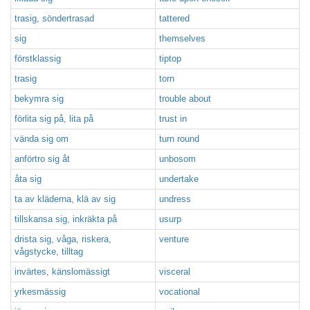
trasig, söndertrasad
tattered
sig
themselves
förstklassig
tiptop
trasig
torn
bekymra sig
trouble about
förlita sig på, lita på
trust in
vända sig om
turn round
anförtro sig åt
unbosom
åta sig
undertake
ta av kläderna, klä av sig
undress
tillskansa sig, inkräkta på
usurp
drista sig, våga, riskera,
venture
vågstycke, tilltag
invärtes, känslomässigt
visceral
yrkesmässig
vocational