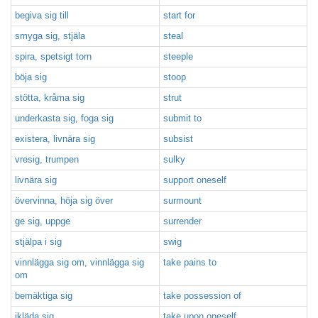
begiva sig till
start for
smyga sig, stjäla
steal
spira, spetsigt torn
steeple
böja sig
stoop
stötta, kråma sig
strut
underkasta sig, foga sig
submit to
existera, livnära sig
subsist
vresig, trumpen
sulky
livnära sig
support oneself
övervinna, höja sig över
surmount
ge sig, uppge
surrender
stjälpa i sig
swig
vinnlägga sig om, vinnlägga sig
take pains to
om
bemäktiga sig
take possession of
ikläda sig
take upon oneself