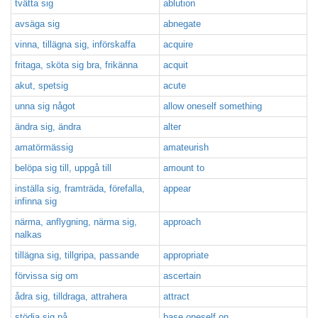
tvätta sig
ablution
avsäga sig
abnegate
vinna, tillägna sig, införskaffa
acquire
fritaga, sköta sig bra, frikänna
acquit
akut, spetsig
acute
unna sig något
allow oneself something
ändra sig, ändra
alter
amatörmässig
amateurish
belöpa sig till, uppgå till
amount to
inställa sig, framträda, förefalla,
appear
infinna sig
närma, anflygning, närma sig,
approach
nalkas
tillägna sig, tillgripa, passande
appropriate
förvissa sig om
ascertain
ådra sig, tilldraga, attrahera
attract
stödja sig på
base oneself on