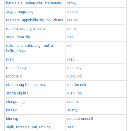
betala sig, vedergälla, återbetala
repay
ångra, ångra sig
repent
residera, uppehålla sig, bo, vistas
reside
retirera, dra sig tillbaka
retire
stiga, resa sig
rise
rulle, trilla, vältra sig, mullra,
roll
bulle, slingra
rosig
rosy
rutinmässigt
routinely
rödbrusig
rubicund
utsätta sig för, löpa risk
run the risk
störta sig in i
rush into
skingra sig
scatter
knasig
scatty
klia sig
scratch oneself
sigill, försegla, säl, tätning,
seal