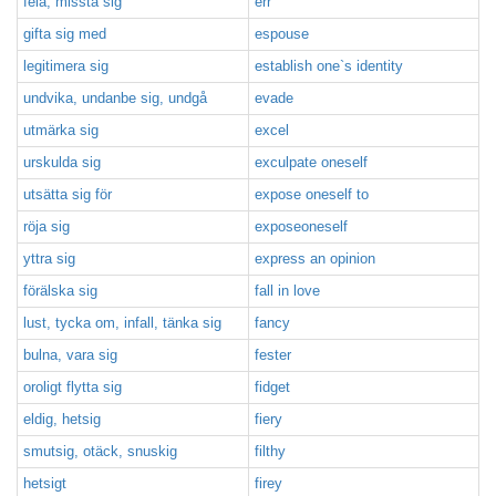
fela, missta sig
err
gifta sig med
espouse
legitimera sig
establish one`s identity
undvika, undanbe sig, undgå
evade
utmärka sig
excel
urskulda sig
exculpate oneself
utsätta sig för
expose oneself to
röja sig
exposeoneself
yttra sig
express an opinion
förälska sig
fall in love
lust, tycka om, infall, tänka sig
fancy
bulna, vara sig
fester
oroligt flytta sig
fidget
eldig, hetsig
fiery
smutsig, otäck, snuskig
filthy
hetsigt
firey