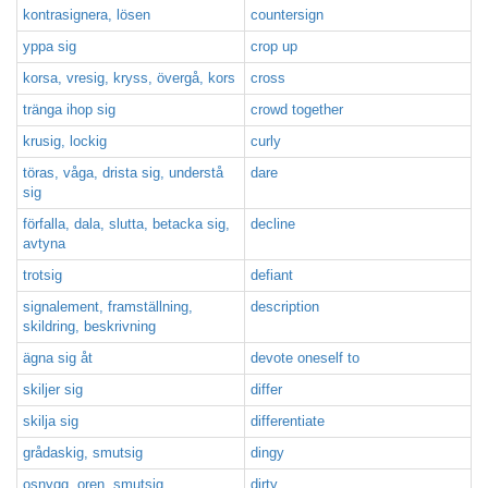
kontrasignera, lösen
countersign
yppa sig
crop up
korsa, vresig, kryss, övergå, kors
cross
tränga ihop sig
crowd together
krusig, lockig
curly
töras, våga, drista sig, understå
dare
sig
förfalla, dala, slutta, betacka sig,
decline
avtyna
trotsig
defiant
signalement, framställning,
description
skildring, beskrivning
ägna sig åt
devote oneself to
skiljer sig
differ
skilja sig
differentiate
grådaskig, smutsig
dingy
osnygg, oren, smutsig
dirty