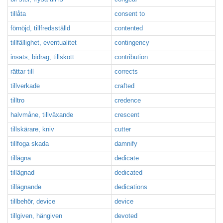
tillåta
consent to
förnöjd, tillfredsställd
contented
tillfällighet, eventualitet
contingency
insats, bidrag, tillskott
contribution
rättar till
corrects
tillverkade
crafted
tilltro
credence
halvmåne, tillväxande
crescent
tillskärare, kniv
cutter
tillfoga skada
damnify
tillägna
dedicate
tillägnad
dedicated
tillägnande
dedications
tillbehör, device
device
tillgiven, hängiven
devoted