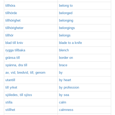
tillhöra
belong to
tillhörde
belonged
tillhörighet
belonging
tillhörigheter
belongings
tillhör
belongs
blad till kniv
blade to a knife
rygga tillbaka
blench
gränsa till
border on
spänna, dra till
brace
av, vid, bredvid, till, genom
by
utantill
by heart
till yrket
by profession
sjöledes, till sjöss
by sea
stilla
calm
stillhet
calmness