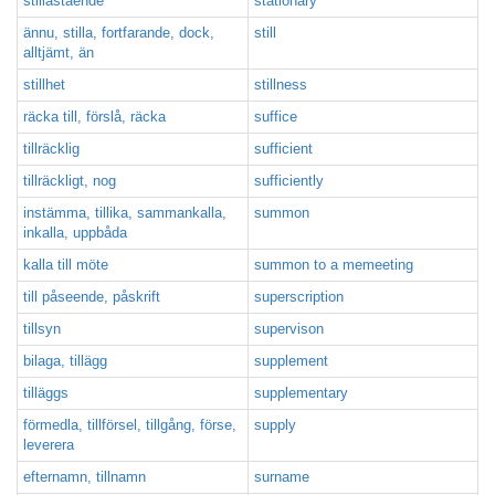
stillastående
stationary
ännu, stilla, fortfarande, dock,
still
alltjämt, än
stillhet
stillness
räcka till, förslå, räcka
suffice
tillräcklig
sufficient
tillräckligt, nog
sufficiently
instämma, tillika, sammankalla,
summon
inkalla, uppbåda
kalla till möte
summon to a memeeting
till påseende, påskrift
superscription
tillsyn
supervison
bilaga, tillägg
supplement
tilläggs
supplementary
förmedla, tillförsel, tillgång, förse,
supply
leverera
efternamn, tillnamn
surname