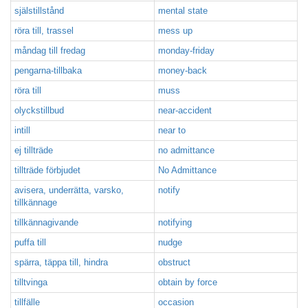
själstillstånd
mental state
röra till, trassel
mess up
måndag till fredag
monday-friday
pengarna-tillbaka
money-back
röra till
muss
olyckstillbud
near-accident
intill
near to
ej tillträde
no admittance
tillträde förbjudet
No Admittance
avisera, underrätta, varsko,
notify
tillkännage
tillkännagivande
notifying
puffa till
nudge
spärra, täppa till, hindra
obstruct
tilltvinga
obtain by force
tillfälle
occasion