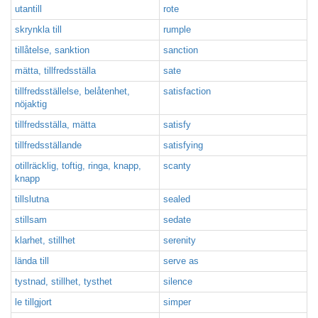
utantill
rote
skrynkla till
rumple
tillåtelse, sanktion
sanction
mätta, tillfredsställa
sate
tillfredsställelse, belåtenhet,
satisfaction
nöjaktig
tillfredsställa, mätta
satisfy
tillfredsställande
satisfying
otillräcklig, toftig, ringa, knapp,
scanty
knapp
tillslutna
sealed
stillsam
sedate
klarhet, stillhet
serenity
lända till
serve as
tystnad, stillhet, tysthet
silence
le tillgjort
simper