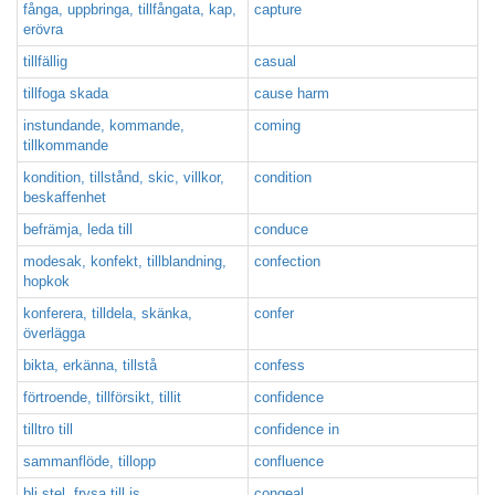
fånga, uppbringa, tillfångata, kap,
capture
erövra
tillfällig
casual
tillfoga skada
cause harm
instundande, kommande,
coming
tillkommande
kondition, tillstånd, skic, villkor,
condition
beskaffenhet
befrämja, leda till
conduce
modesak, konfekt, tillblandning,
confection
hopkok
konferera, tilldela, skänka,
confer
överlägga
bikta, erkänna, tillstå
confess
förtroende, tillförsikt, tillit
confidence
tilltro till
confidence in
sammanflöde, tillopp
confluence
bli stel, frysa till is
congeal