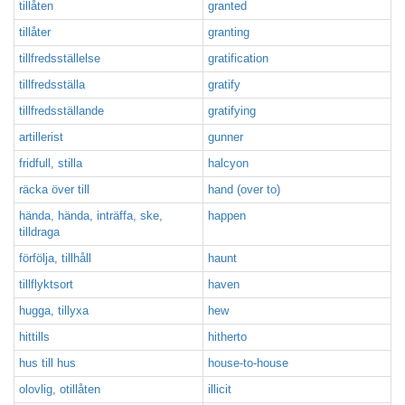
tillåten
granted
tillåter
granting
tillfredsställelse
gratification
tillfredsställa
gratify
tillfredsställande
gratifying
artillerist
gunner
fridfull, stilla
halcyon
räcka över till
hand (over to)
hända, hända, inträffa, ske,
happen
tilldraga
förfölja, tillhåll
haunt
tillflyktsort
haven
hugga, tillyxa
hew
hittills
hitherto
hus till hus
house-to-house
olovlig, otillåten
illicit