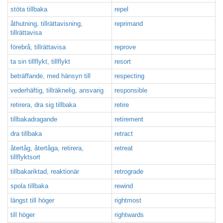
stöta tillbaka
repel
åthutning, tillrättavisning,
reprimand
tillrättavisa
förebrå, tillrättavisa
reprove
ta sin tillflykt, tillflykt
resort
beträffande, med hänsyn till
respecting
vederhäftig, tillräknelig, ansvarig
responsible
retirera, dra sig tillbaka
retire
tillbakadragande
retirement
dra tillbaka
retract
återtåg, återtåga, retirera,
retreat
tillflyktsort
tillbakariktad, reaktionär
retrograde
spola tillbaka
rewind
längst till höger
rightmost
till höger
rightwards