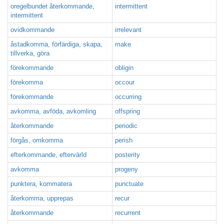
oregelbundet återkommande,
intermittent
intermittent
ovidkommande
irrelevant
åstadkomma, förfärdiga, skapa,
make
tillverka, göra
förekommande
obligin
förekomma
occour
förekommande
occurring
avkomma, avföda, avkomling
offspring
återkommande
periodic
förgås, omkomma
perish
efterkommande, eftervärld
posterity
avkomma
progeny
punktera, kommatera
punctuate
återkomma, upprepas
recur
återkommande
recurrent