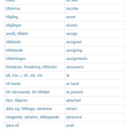
tillika
as well
tillskriva
ascribe
tillgång
asset
tillgångar
assets
anslå, tilldela
assign
tilldelade
assigned
tilldelande
assigning
tilldelningen
assignments
försäkran, försäkring, tillförsikt
assurance
på, hos, i, till, vid, vid
at
till hands
at hand
för närvarande, för tillfället
at present
fäst, tillgiven
attached
ådra sig, tilldraga, attrahera
attract
intagande, attraktiv, tilldragande
attractive
tjäna till
avail