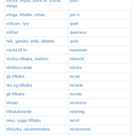
trycka, skjuta, puffa till, knuffa,
push
tränga
infoga, tillsätta, införa
put in
stillsam, tyst
quiet
stillhet
quietness
helt, ganska, stilla, alldeles
quite
väcka till liv
reanimate
studsa tillbaka, reaktion
rebound
tillrättavisande
rebuke
gå tillbaka
recad
dra sig tillbaka
recarde
gå tillbaka
recede
tillväxt
recession
tillbakalutande
reclining
rekyl, rygga tillbaka
recoil
tillstyrka, rekommendera
recommend