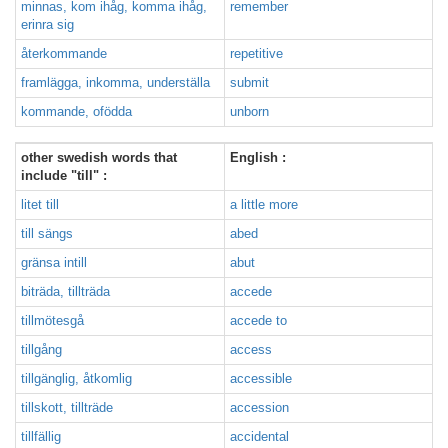
minnas, kom ihåg, komma ihåg,
remember
erinra sig
återkommande
repetitive
framlägga, inkomma, underställa
submit
kommande, ofödda
unborn
other swedish words that
English :
include "till" :
litet till
a little more
till sängs
abed
gränsa intill
abut
biträda, tillträda
accede
tillmötesgå
accede to
tillgång
access
tillgänglig, åtkomlig
accessible
tillskott, tillträde
accession
tillfällig
accidental