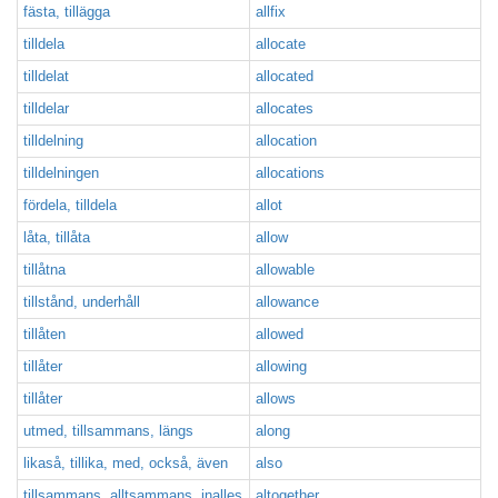
fästa, tillägga
allfix
tilldela
allocate
tilldelat
allocated
tilldelar
allocates
tilldelning
allocation
tilldelningen
allocations
fördela, tilldela
allot
låta, tillåta
allow
tillåtna
allowable
tillstånd, underhåll
allowance
tillåten
allowed
tillåter
allowing
tillåter
allows
utmed, tillsammans, längs
along
likaså, tillika, med, också, även
also
tillsammans, alltsammans, inalles
altogether