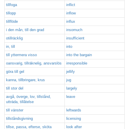
tillfoga
inflict
tillopp
inflow
tillflöde
influx
i den mån, till den grad
insomuch
otillräcklig
insufficient
in, till
into
till yttermera visso
into the bargain
oansvarig, tillräknelig, ansvarslös
irresponsible
göra till gel
jellify
kanna, tillbringare, krus
jug
till stor del
largely
avgå, överge, lov, tillstånd,
leave
utträda, tillåtelse
till vänster
leftwards
tillståndsgivning
licensing
tillse, passa, efterse, sköta
look after