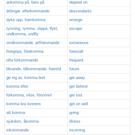
ankomma på, bero på
depend on
ättlingar, efterkommande
descendants
dyka upp, framkomma
emerge
rymning, rymma, slippa, flykt,
escape
undkomma, undfly
ovidkommande, artfrämmande
extraneous
föregripa, förekomma
forestall
ofta förkommande
frequent
blivande, tillkommande, framtid
future
ge sig av, komma bort
get away
komma efter
get behind
förkomma, vilse, försvinn!
get lost
komma bra överens
get on well
att komma
going
sjukdom, åkomma
illness
inkommande
incoming