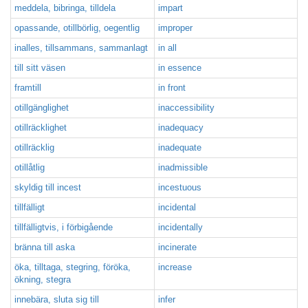
meddela, bibringa, tilldela
impart
opassande, otillbörlig, oegentlig
improper
inalles, tillsammans, sammanlagt
in all
till sitt väsen
in essence
framtill
in front
otillgänglighet
inaccessibility
otillräcklighet
inadequacy
otillräcklig
inadequate
otillåtlig
inadmissible
skyldig till incest
incestuous
tillfälligt
incidental
tillfälligtvis, i förbigående
incidentally
bränna till aska
incinerate
öka, tilltaga, stegring, föröka,
increase
ökning, stegra
innebära, sluta sig till
infer