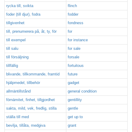
rycka till, svikta
flinch
foder (till djur), fodra
fodder
tillgivenhet
fondness
till, prenumerera på, åt, ty, för
for
till exempel
for instance
till salu
for sale
till försäljning
forsale
tillfällig
fortuitous
blivande, tillkommande, framtid
future
hjälpmedel, tillbehör
gadget
allmäntillstånd
general condition
förnämitet, finhet, tillgjordhet
gentillity
sakta, mild, vek, fredlig, stilla
gentle
ställa till med
get up to
bevilja, tillåta, medgiva
grant