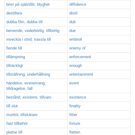
brist på självtillit, blyghet
diffidence
destillera
distil
dubba film, dubba till
dub
beroende, vederbörlig, tillbörlig
due
inveckla i strid, trassla till
embroil
fiende till
enemy of
tillämpning
enforcement
tillräckligt
enough
tillställning, underhållning
entertainment
händelse, evenemang,
event
tilldragelse, fall
bestånd, existens, tillvaro
existence
till slut
finality
montör, tillskärare
fitter
fast tillbehör
fixture
plattar till
flatten