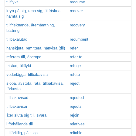
tillflykt
recourse
krya på sig, repa sig, tillfriskna,
recover
hämta sig
tillfrisknande, återhämtning,
recovery
bättring
tillbakalutad
recumbent
hänskjuta, remittera, hänvisa (till)
refer
referera till, åberopa
refer to
fristad, tillflykt
refuge
vederlägga, tillbakavisa
refute
slopa, avstöta, rata, tillbakavisa,
reject
förkasta
tillbakavisad
rejected
tillbakavisar
rejects
åter sluta sig till, svara
rejoin
i förhållande till
relatives
tillförlitlig, pålitliga
reliable