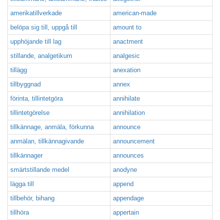
amerikatillverkade
american-made
belöpa sig till, uppgå till
amount to
upphöjande till lag
anactment
stillande, analgetikum
analgesic
tillägg
anexation
tillbyggnad
annex
förinta, tillintetgöra
annihilate
tillintetgörelse
annihilation
tillkännage, anmäla, förkunna
announce
anmälan, tillkännagivande
announcement
tillkännager
announces
smärtstillande medel
anodyne
lägga till
append
tillbehör, bihang
appendage
tillhöra
appertain