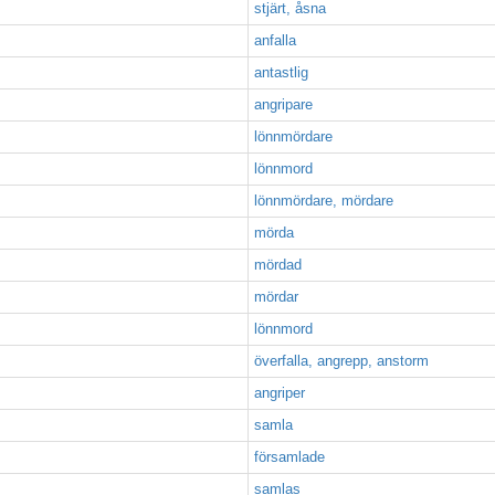
stjärt, åsna
anfalla
antastlig
angripare
lönnmördare
lönnmord
lönnmördare, mördare
mörda
mördad
mördar
lönnmord
överfalla, angrepp, anstorm
angriper
samla
församlade
samlas