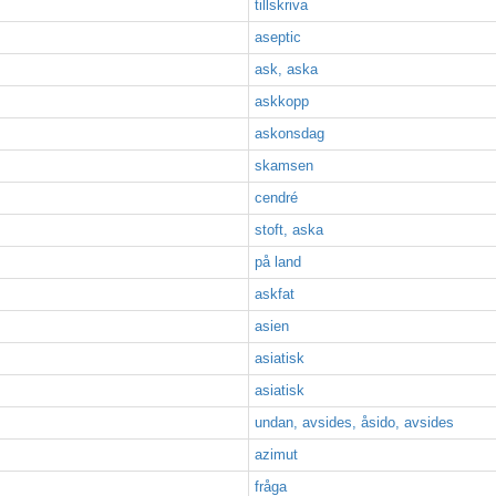
tillskriva
aseptic
ask, aska
askkopp
askonsdag
skamsen
cendré
stoft, aska
på land
askfat
asien
asiatisk
asiatisk
undan, avsides, åsido, avsides
azimut
fråga