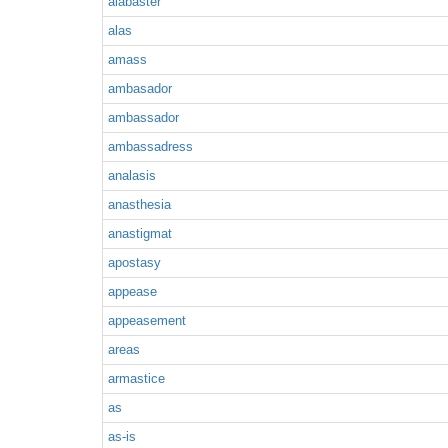
alabaster
alas
amass
ambasador
ambassador
ambassadress
analasis
anasthesia
anastigmat
apostasy
appease
appeasement
areas
armastice
as
as-is