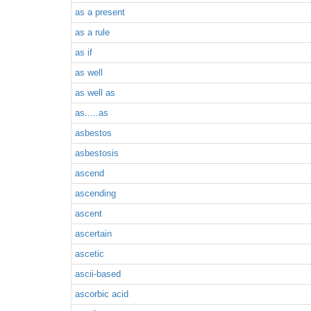
as a present
as a rule
as if
as well
as well as
as.....as
asbestos
asbestosis
ascend
ascending
ascent
ascertain
ascetic
ascii-based
ascorbic acid