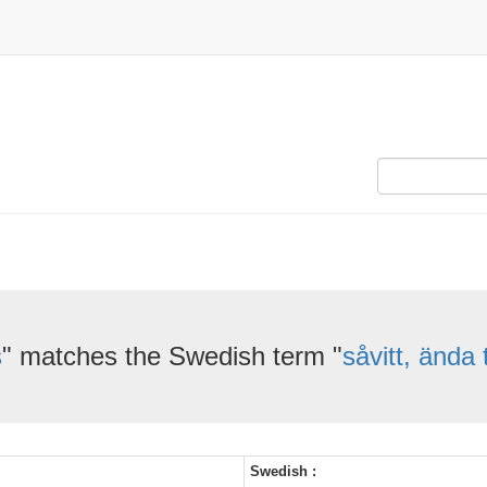
s
" matches the Swedish term "
såvitt, ända t
Swedish :