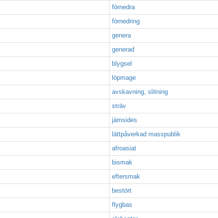
förnedra
förnedring
genera
generad
blygsel
löpmage
avskavning, slitning
sträv
jämsides
lättpåverkad masspublik
afroasiat
bismak
eftersmak
bestört
flygbas