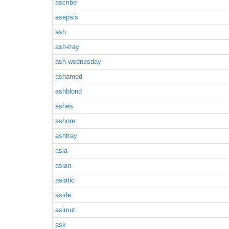
ascribe
asepsis
ash
ash-tray
ash-wednesday
ashamed
ashblond
ashes
ashore
ashtray
asia
asian
asiatic
aside
asimut
ask