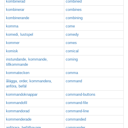
kombinerad
combined
kombinerar
combines
kombinerande
combining
komma
come
komedi, lustspel
comedy
kommer
comes
komisk
comical
instundande, kommande,
coming
tillkommande
kommatecken
comma
ålägga, order, kommandera,
command
anföra, befäl
kommandoknappar
command-buttons
kommandofil
command-file
kommandorad
command-line
kommenderade
commanded
anförara, befälhavare,
commander