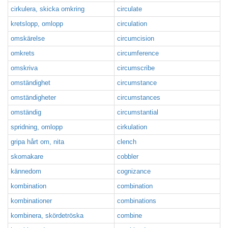
cirkulera, skicka omkring
circulate
kretslopp, omlopp
circulation
omskärelse
circumcision
omkrets
circumference
omskriva
circumscribe
omständighet
circumstance
omständigheter
circumstances
omständig
circumstantial
spridning, omlopp
cirkulation
gripa hårt om, nita
clench
skomakare
cobbler
kännedom
cognizance
kombination
combination
kombinationer
combinations
kombinera, skördetröska
combine