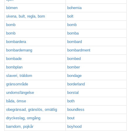
bömen
bohemia
skena, bult, regla, bom
bolt
bomb
bomb
bomb
bomba
bombardera
bombard
bombardemang
bombardment
bombade
bombed
bombplan
bomber
slaveri, träldom
bondage
gränsområde
borderland
undomsfängelse
borstal
båda, ömse
both
obegränsad, gränslös, omätlig
boundless
dryckeslag, omgång
bout
barndom, pojkår
boyhood