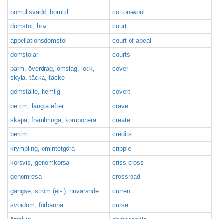
bomullsvadd, bomull
cotton-wool
domstol, hov
court
appellationsdomstol
court of apeal
domstolar
courts
pärm, överdrag, omslag, lock,
cover
skyla, täcka, täcke
gömställe, hemlig
covert
be om, längta efter
crave
skapa, frambringa, komponera
create
beröm
credits
krympling, omintetgöra
cripple
korsvis, genomkorsa
criss-cross
genomresa
crossroad
gängse, ström (el- ), nuvarande
current
svordom, förbanna
curse