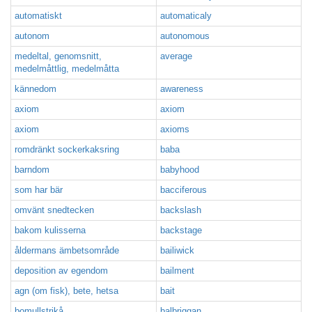
automatiskt
automaticaly
autonom
autonomous
medeltal, genomsnitt,
average
medelmåttlig, medelmåtta
kännedom
awareness
axiom
axiom
axiom
axioms
romdränkt sockerkaksring
baba
barndom
babyhood
som har bär
bacciferous
omvänt snedtecken
backslash
bakom kulisserna
backstage
åldermans ämbetsområde
bailiwick
deposition av egendom
bailment
agn (om fisk), bete, hetsa
bait
bomullstrikå
balbriggan