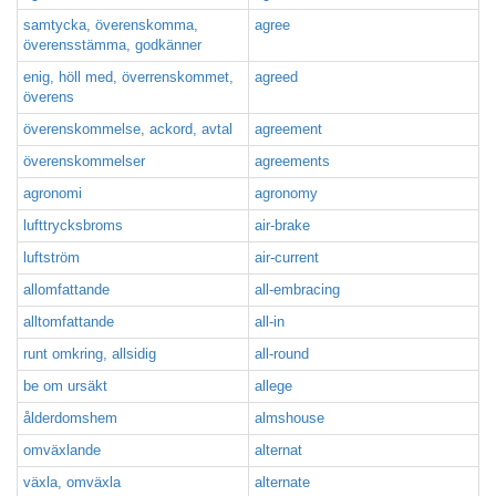
samtycka, överenskomma,
agree
överensstämma, godkänner
enig, höll med, överrenskommet,
agreed
överens
överenskommelse, ackord, avtal
agreement
överenskommelser
agreements
agronomi
agronomy
lufttrycksbroms
air-brake
luftström
air-current
allomfattande
all-embracing
alltomfattande
all-in
runt omkring, allsidig
all-round
be om ursäkt
allege
ålderdomshem
almshouse
omväxlande
alternat
växla, omväxla
alternate