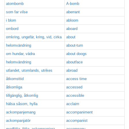
atombomb
A-bomb
som far vilse
aberrant
i blom
abloom
ombord
aboard
omkring, ungefär, kring, vid, cirka
about
helomvändning
about-turn
om hundar, vädra
about doogs
helomvändning
aboutface
utlandet, utomlands, utrikes
abroad
åtkomsttid
access time
åtkomliga
accessed
tillgänglig, åtkomlig
accessible
hälsa såsom, hylla
acclaim
ackompanjemang
accompaniment
ackompanjatör
accompanist
medfölja, följa, ackompanjera,
accompany