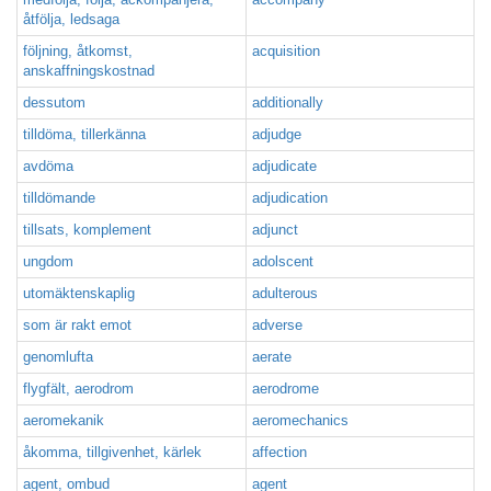
åtfölja, ledsaga
följning, åtkomst,
acquisition
anskaffningskostnad
dessutom
additionally
tilldöma, tillerkänna
adjudge
avdöma
adjudicate
tilldömande
adjudication
tillsats, komplement
adjunct
ungdom
adolscent
utomäktenskaplig
adulterous
som är rakt emot
adverse
genomlufta
aerate
flygfält, aerodrom
aerodrome
aeromekanik
aeromechanics
åkomma, tillgivenhet, kärlek
affection
agent, ombud
agent