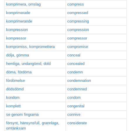
komprimera, omslag
compress
komprimerade
compressed
komprimerande
compressing
kompression
compression
kompressor
compressor
kompromiss, kompromettera
compromise
dölja, gömma
conceal
hemliga, undangömd, dold
concealed
döma, fördöma
condemn
fördömelse
condemnation
dödsdömd
condemned
kondom
condom
komplett
congenital
se genom fingrarna
connive
försynt, hänsynsfull, grannlaga,
considerate
omtänksam