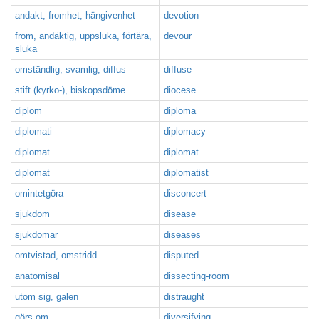
andakt, fromhet, hängivenhet
devotion
from, andäktig, uppsluka, förtära,
devour
sluka
omständlig, svamlig, diffus
diffuse
stift (kyrko-), biskopsdöme
diocese
diplom
diploma
diplomati
diplomacy
diplomat
diplomat
diplomat
diplomatist
omintetgöra
disconcert
sjukdom
disease
sjukdomar
diseases
omtvistad, omstridd
disputed
anatomisal
dissecting-room
utom sig, galen
distraught
görs om
diversifying