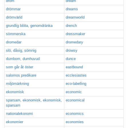
dröm
dream
drömmar
dreams
drömvärld
dreamworld
grundlig blöta, genomdränka
drench
sömmerska
dressmaker
dromedar
dromedary
slö, dåsig, sömnig
drowsy
dumbom, dumhuvud
dunce
som går åt öster
eastbound
salomos predikare
ecclesiastes
miljömärkning
eco-labelling
ekonomisk
economic
sparsam, ekonomisk, ekonomisk,
economical
sparsam
nationalekonomi
economics
ekonomier
economies