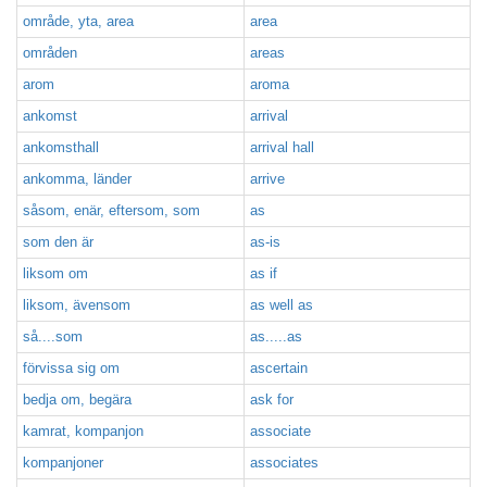
område, yta, area
area
områden
areas
arom
aroma
ankomst
arrival
ankomsthall
arrival hall
ankomma, länder
arrive
såsom, enär, eftersom, som
as
som den är
as-is
liksom om
as if
liksom, ävensom
as well as
så....som
as.....as
förvissa sig om
ascertain
bedja om, begära
ask for
kamrat, kompanjon
associate
kompanjoner
associates