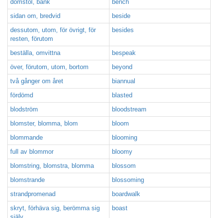
domstol, bänk
bench
sidan om, bredvid
beside
dessutom, utom, för övrigt, för
besides
resten, förutom
beställa, omvittna
bespeak
över, förutom, utom, bortom
beyond
två gånger om året
biannual
fördömd
blasted
blodström
bloodstream
blomster, blomma, blom
bloom
blommande
blooming
full av blommor
bloomy
blomstring, blomstra, blomma
blossom
blomstrande
blossoming
strandpromenad
boardwalk
skryt, förhäva sig, berömma sig
boast
själv