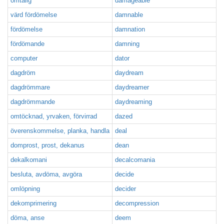
ömtålig
damageable
värd fördömelse
damnable
fördömelse
damnation
fördömande
damning
computer
dator
dagdröm
daydream
dagdrömmare
daydreamer
dagdrömmande
daydreaming
omtöcknad, yrvaken, förvirrad
dazed
överenskommelse, planka, handla
deal
domprost, prost, dekanus
dean
dekalkomani
decalcomania
besluta, avdöma, avgöra
decide
omlöpning
decider
dekomprimering
decompression
döma, anse
deem