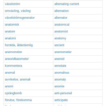
växelström
alternating current
omväxling, växling
alternation
växelströmsgenerator
alternator
anatomisk
anatomical
anatom
anatomist
anatomi
anatomy
forntida, ålderdomlig
ancient
anemometer
anemometer
aneoridbarometer
aneroid
kommentera
annotate
anomal
anomalous
avvikelse, anomali
anomaly
anomi
anomie
sprängbomb
anti-personel
förutse, förekomma
anticipate