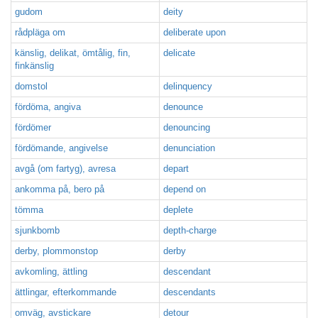
gudom
deity
rådpläga om
deliberate upon
känslig, delikat, ömtålig, fin,
delicate
finkänslig
domstol
delinquency
fördöma, angiva
denounce
fördömer
denouncing
fördömande, angivelse
denunciation
avgå (om fartyg), avresa
depart
ankomma på, bero på
depend on
tömma
deplete
sjunkbomb
depth-charge
derby, plommonstop
derby
avkomling, ättling
descendant
ättlingar, efterkommande
descendants
omväg, avstickare
detour