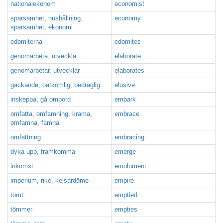
nationalekonom
economist
sparsamhet, hushållning,
economy
sparsamhet, ekonomi
edomiterna
edomites
genomarbeta, utveckla
elaborate
genomarbetar, utvecklar
elaborates
gäckande, oåtkomlig, bedräglig
elusive
inskeppa, gå ombord
embark
omfatta, omfamning, krama,
embrace
omfamna, famna
omfattning
embracing
dyka upp, framkomma
emerge
inkomst
emolument
imperium, rike, kejsardöme
empire
tömt
emptied
tömmer
empties