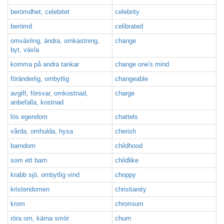
berömdhet, celebitet
celebrity
berömd
celibrated
omväxling, ändra, omkastning,
change
byt, växla
komma på andra tankar
change one's mind
föränderlig, ombytlig
changeable
avgift, försvar, omkostnad,
charge
anbefalla, kostnad
lös egendom
chattels
vårda, omhulda, hysa
cherish
barndom
childhood
som ett barn
childlike
krabb sjö, ombytlig vind
choppy
kristendomen
christianity
krom
chromium
röra om, kärna smör
churn