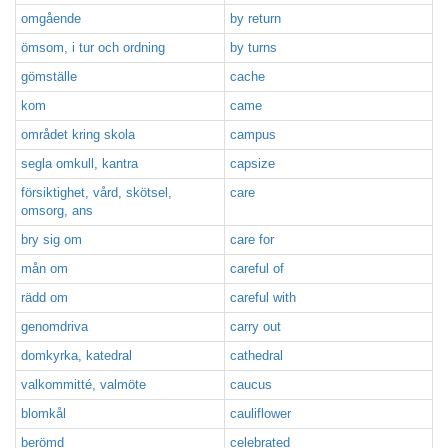
omgående
by return
ömsom, i tur och ordning
by turns
gömställe
cache
kom
came
området kring skola
campus
segla omkull, kantra
capsize
försiktighet, vård, skötsel,
care
omsorg, ans
bry sig om
care for
mån om
careful of
rädd om
careful with
genomdriva
carry out
domkyrka, katedral
cathedral
valkommitté, valmöte
caucus
blomkål
cauliflower
berömd
celebrated