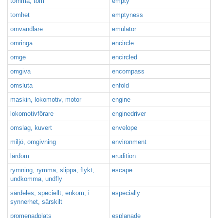
tömma, tom
empty
tomhet
emptyness
omvandlare
emulator
omringa
encircle
omge
encircled
omgiva
encompass
omsluta
enfold
maskin, lokomotiv, motor
engine
lokomotivförare
enginedriver
omslag, kuvert
envelope
miljö, omgivning
environment
lärdom
erudition
rymning, rymma, slippa, flykt,
escape
undkomma, undfly
särdeles, speciellt, enkom, i
especially
synnerhet, särskilt
promenadplats
esplanade