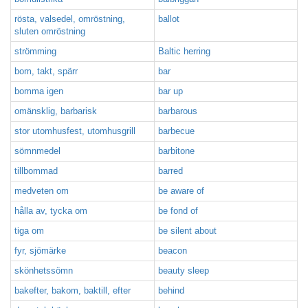
rösta, valsedel, omröstning,
ballot
sluten omröstning
strömming
Baltic herring
bom, takt, spärr
bar
bomma igen
bar up
omänsklig, barbarisk
barbarous
stor utomhusfest, utomhusgrill
barbecue
sömnmedel
barbitone
tillbommad
barred
medveten om
be aware of
hålla av, tycka om
be fond of
tiga om
be silent about
fyr, sjömärke
beacon
skönhetssömn
beauty sleep
bakefter, bakom, baktill, efter
behind