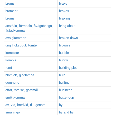
broms
brake
bromsar
brakes
broms
braking
anställa, förmedla, åvägabringa,
bring about
åstadkomma
avsigkommen
broken-down
ung flickscout, tomte
brownie
kompisar
buddies
kompis
buddy
tomt
building plot
blomlök, glödlampa
bulb
domherre
bullfinch
affär, rörelse, göromål
business
smörblomma
butter-cup
av, vid, bredvid, till, genom
by
småningom
by and by